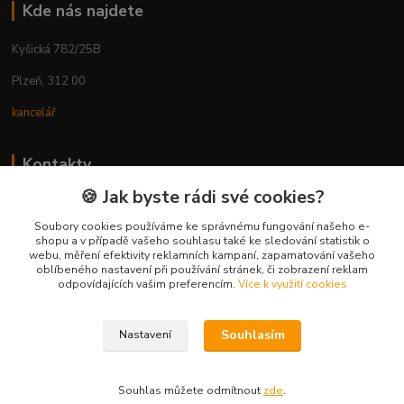
Kde nás najdete
Kyšická 782/25B
Plzeň, 312 00
kancelář
Kontakty
🍪 Jak byste rádi své cookies?
Ing. Michal Vaněk
+420 603 332 100
Soubory cookies používáme ke správnému fungování našeho e-
shopu a v případě vašeho souhlasu také ke sledování statistik o
(Po-Pá, 10-17 hod.)
webu, měření efektivity reklamních kampaní, zapamatování vašeho
oblíbeného nastavení při používání stránek, či zobrazení reklam
info@vyhodnynakup.eu
odpovídajících vašim preferencím.
Více k využití cookies
Souhlasím
Nastavení
Souhlas můžete odmítnout
zde
.
Vytvořeno na
Eshop-rychle.cz