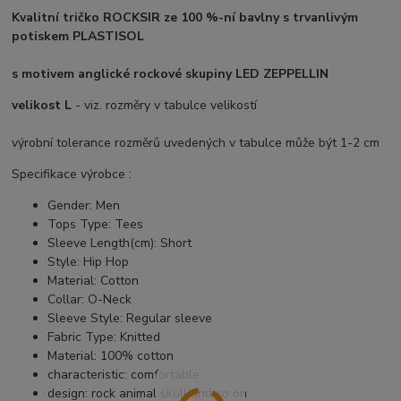
Kvalitní tričko ROCKSIR ze 100 %-ní bavlny s trvanlivým
potiskem PLASTISOL
s motivem anglické rockové skupiny LED ZEPPELLIN
velikost L
- viz. rozměry v tabulce velikostí
výrobní tolerance rozměrů uvedených v tabulce může být 1-2 cm
Specifikace výrobce :
Gender:
Men
Tops Type:
Tees
Sleeve Length(cm):
Short
Style:
Hip Hop
Material:
Cotton
Collar:
O-Neck
Sleeve Style:
Regular sleeve
Fabric Type:
Knitted
Material:
100% cotton
characteristic:
comfortable
design:
rock animal skull and so on