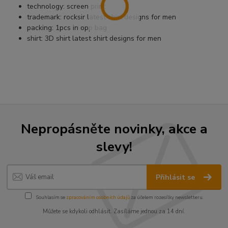
technology:
screen print
trademark:
rocksir latest shirt designs for men
packing:
1pcs in opp bag
shirt:
3D shirt latest shirt designs for men
Nepropásněte novinky, akce a
slevy!
Přihlásit se
Souhlasím se
zpracováním osobních údajů
za účelem rozesílky newsletteru.
Můžete se kdykoli odhlásit. Zasíláme jednou za 14 dní.