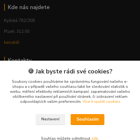
Kde nás najdete
Kyšická 782/25B
Plzeň, 312 00
kancelář
Kontakty
🍪 Jak byste rádi své cookies?
Ing. Michal Vaněk
+420 603 332 100
Soubory cookies používáme ke správnému fungování našeho e-
shopu a v případě vašeho souhlasu také ke sledování statistik o
(Po-Pá, 10-17 hod.)
webu, měření efektivity reklamních kampaní, zapamatování vašeho
oblíbeného nastavení při používání stránek, či zobrazení reklam
info@vyhodnynakup.eu
odpovídajících vašim preferencím.
Více k využití cookies
Souhlasím
Nastavení
Souhlas můžete odmítnout
zde
.