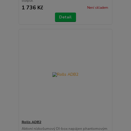
output.
1 736 Kč
Není skladem
Detail
Rolls ADB2
Aktivní nízkošumový DI-box napájen phantomovým