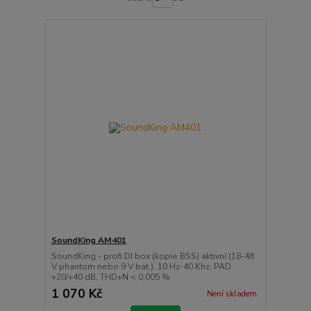
SoundKing AM401
SoundKing - profi DI box (kopie BSS) aktivní (18-48
V phantom nebo 9 V bat.), 10 Hz-40 Khz, PAD
+20/+40 dB, THD+N < 0,005 %
1 070 Kč
Není skladem