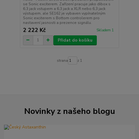
se Sonic exciterem. Zařízení pracuje jako dibox s
6,3 jack vstupem a 6,3 jack a XLR nebo 6,3 jack
výstupem, ale SE162 je vybaven vypínatelným
Sonic exciterem s Bottom controlerem pro
nastavení jasnosti a prezence signálu.
2 222 Kč
Skladem 1
Přidat do košíku
strana
z 1
Novinky z našeho blogu