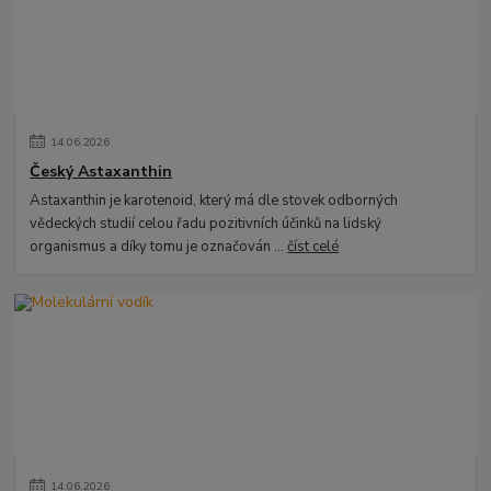
14
.
06
.
2026
Český Astaxanthin
Astaxanthin je karotenoid, který má dle stovek odborných
vědeckých studií celou řadu pozitivních účinků na lidský
organismus a díky tomu je označován ...
číst celé
14
.
06
.
2026