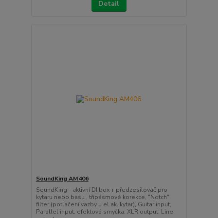
Detail
SoundKing AM406
SoundKing - aktivní DI box + předzesilovač pro
kytaru nebo basu , třípásmové korekce, "Notch"
filter (potlačení vazby u el.ak. kytar), Guitar input,
Parallel input, efektová smyčka, XLR output, Line