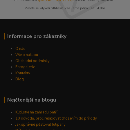
Souhlasím se
zpracováním osobních údajů
za účelem rozesílky newsletteru.
Můžete se kdykoli odhlásit. Zasíláme jednou za 14 dní.
Informace pro zákazníky
O nás
Vše o nákupu
Obchodní podmínky
Fotogalerie
Kontakty
Blog
Nejčtenější na blogu
Kutilství na zahradu patří
10 důvodů, proč relaxovat chozením do přírody
Jak správně pěstovat tulipány