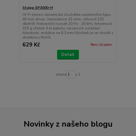
Stagg SP3000-H
Hi-Fi stereo dynamická sluchátka uzavřeného typu.
40 mm driver, impedance 32 ohm, citlivost 102
db/mW, frekvenční rozsah 20 Hz - 20 kHz, hmotnost
315 g včetně 4 m kabelu, nezávislé ovládání
hlasitosti, redukce na 6,3 mm.Výrobek je ve shodě s
direktivou RoHS.
629 Kč
Není skladem
Detail
strana
z 1
Novinky z našeho blogu