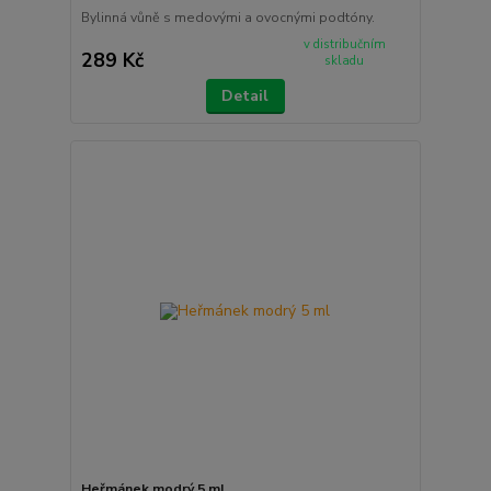
Bylinná vůně s medovými a ovocnými podtóny.
v distribučním
289 Kč
skladu
Detail
Heřmánek modrý 5 ml