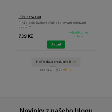
Růže otto 1 ml
Plná sladká květová vůně s čerstvými zelenými
podtóny.
v distribučním
739 Kč
skladu
Detail
Načíst další produkty (4)
strana
z 2
další
Novinky z našeho blogu