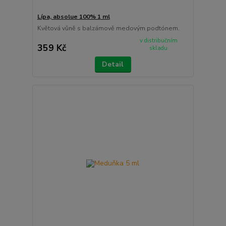
Lípa, absolue 100% 1 ml
Květová vůně s balzámově medovým podtónem.
v distribučním
359 Kč
skladu
Detail