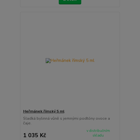
Heřmánek římský 5 ml
Sladká bylinná vůně s jemnými podtóny ovoce a
čaje.
v distribučním
1 035 Kč
skladu