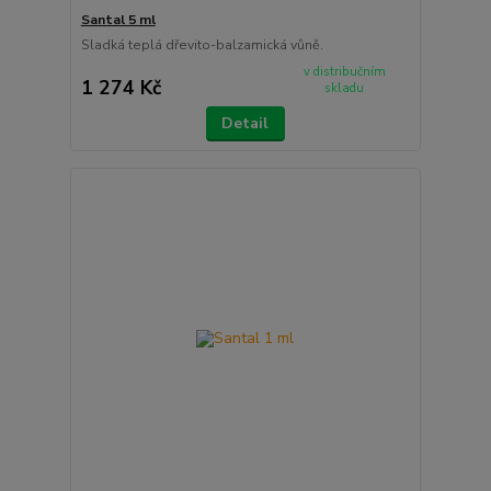
Santal 5 ml
Sladká teplá dřevito-balzamická vůně.
v distribučním
1 274 Kč
skladu
Detail