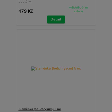
podtóny.
v distribučním
479 Kč
skladu
Detail
Slaměnka (helichrysum) 5 ml