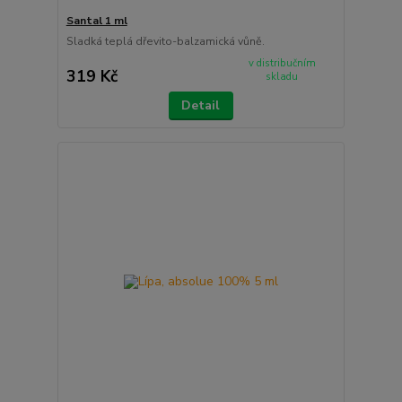
Santal 1 ml
Sladká teplá dřevito-balzamická vůně.
v distribučním
319 Kč
skladu
Detail