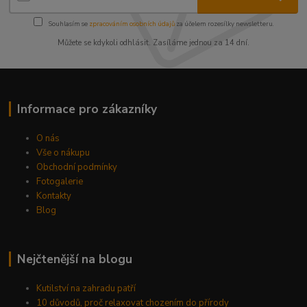
Souhlasím se
zpracováním osobních údajů
za účelem rozesílky newsletteru.
Můžete se kdykoli odhlásit. Zasíláme jednou za 14 dní.
Informace pro zákazníky
O nás
Vše o nákupu
Obchodní podmínky
Fotogalerie
Kontakty
Blog
Nejčtenější na blogu
Kutilství na zahradu patří
10 důvodů, proč relaxovat chozením do přírody