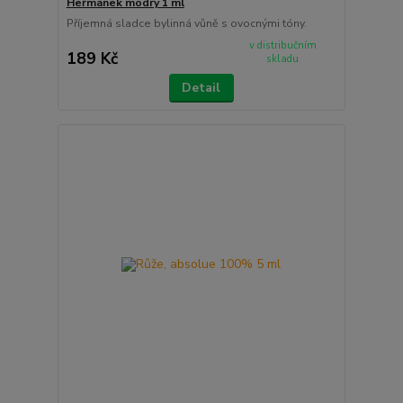
Heřmánek modrý 1 ml
Příjemná sladce bylinná vůně s ovocnými tóny.
v distribučním
189 Kč
skladu
Detail