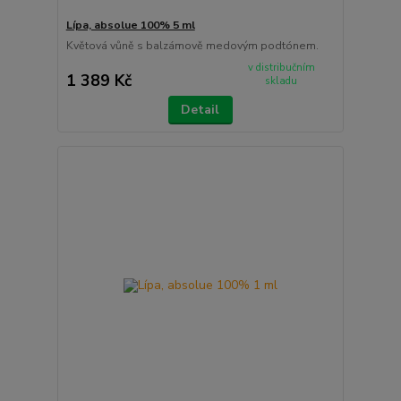
Lípa, absolue 100% 5 ml
Květová vůně s balzámově medovým podtónem.
v distribučním
1 389 Kč
skladu
Detail