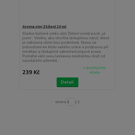
Aroma olej Ztišení 10 ml
Sladce bylinná směs vůní Ztišení rozvíjí pocit „já
jsem“. Vznikla, aby stvořila láskyplnou náruč, která
je nabízena všem bez podmínek. Stane se
průvodcem ke klidu vašeho srdce a podporou při
meditaci a láskyplné zakončení jógové praxe.
Pomáhá vám svou laskavou neutralitou dojít od
neustálého přemítá...
v distribučním
239 Kč
skladu
Detail
strana
z 1