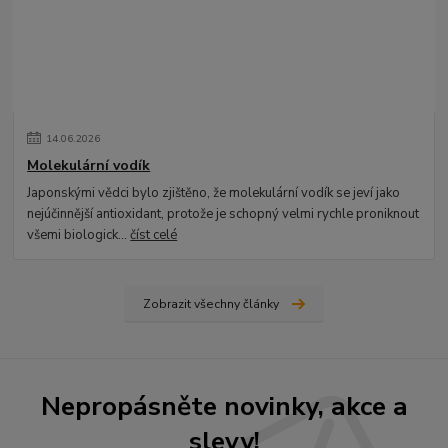
14
.
06
.
2026
Molekulární vodík
Japonskými vědci bylo zjištěno, že molekulární vodík se jeví jako
nejúčinnější antioxidant, protože je schopný velmi rychle proniknout
všemi biologick...
číst celé
Zobrazit všechny články
Nepropásněte novinky, akce a
slevy!