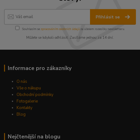
Přihlásit se
Souhlasím se
zpracováním osobních údajů
za účelem rozesílky newsletteru.
Můžete se kdykoli odhlásit. Zasíláme jednou za 14 dní.
Informace pro zákazníky
O nás
Vše o nákupu
Obchodní podmínky
Fotogalerie
Kontakty
Blog
Nejčtenější na blogu