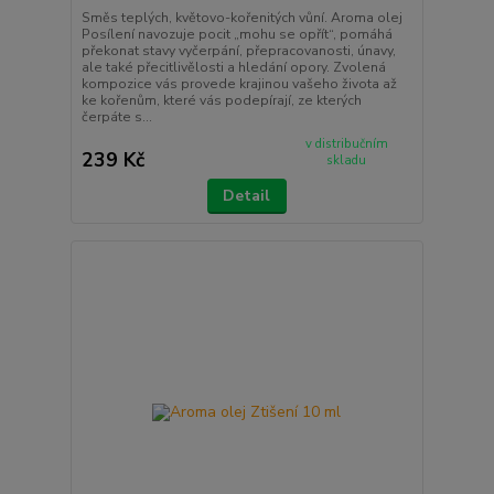
Směs teplých, květovo-kořenitých vůní. Aroma olej
Posílení navozuje pocit „mohu se opřít“, pomáhá
překonat stavy vyčerpání, přepracovanosti, únavy,
ale také přecitlivělosti a hledání opory. Zvolená
kompozice vás provede krajinou vašeho života až
ke kořenům, které vás podepírají, ze kterých
čerpáte s...
v distribučním
239 Kč
skladu
Detail