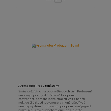
Aroma olej Probuzení 10 ml
Směs svěžích, citrusovo-květinových vůní Probuzení
umocňuje pocit „vykročit ven“. Podporuje
otevřenost, pomáhá beze strachu vyjít z napětí,
neklidu či úzkosti, povznese a vlídně ošetří váš
nervový systém. Hodí se pro podporu ranní jógové
praxe, ale i kdykoliv během dne, pokud cítíte