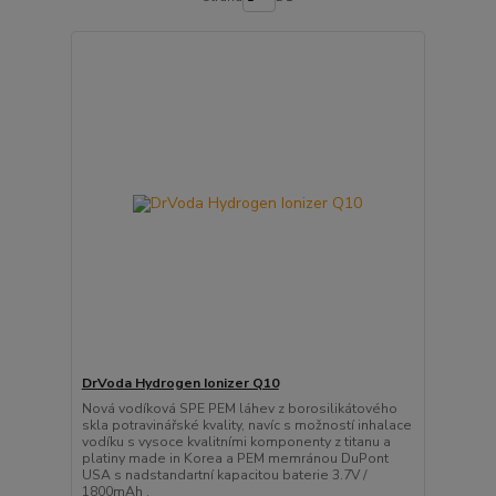
DrVoda Hydrogen Ionizer Q10
Nová vodíková SPE PEM láhev z borosilikátového
skla potravinářské kvality, navíc s možností inhalace
vodíku s vysoce kvalitními komponenty z titanu a
platiny made in Korea a PEM memránou DuPont
USA s nadstandartní kapacitou baterie 3.7V /
1800mAh .