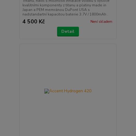
Tritanu, navíc s možností inhalace vodíku s vysoce
kvalitními komponenty z titanu a platiny made in
Japan a PEM memránou DuPont USA s
nadstandartní kapacitou baterie 3.7V / 1800mAh .
4 500 Kč
Není skladem
Detail