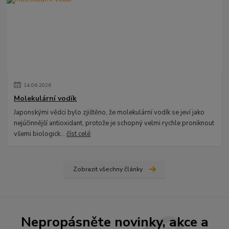
14
.
06
.
2026
Molekulární vodík
Japonskými vědci bylo zjištěno, že molekulární vodík se jeví jako
nejúčinnější antioxidant, protože je schopný velmi rychle proniknout
všemi biologick...
číst celé
Zobrazit všechny články
Nepropásněte novinky, akce a