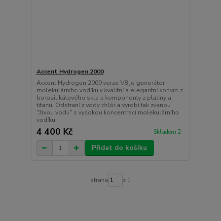
Accent Hydrogen 2000
Accent Hydrogen 2000 verze V8 je generátor
molekulárního vodíku v kvalitní a elegantní konvici z
borosilikátového skla a komponenty z platiny a
titanu. Odstraní z vody chlór a vyrobí tak zvanou
"živou vodu" s vysokou koncentrací molekulárního
vodíku.
4 400 Kč
Skladem 2
Přidat do košíku
strana
z 1