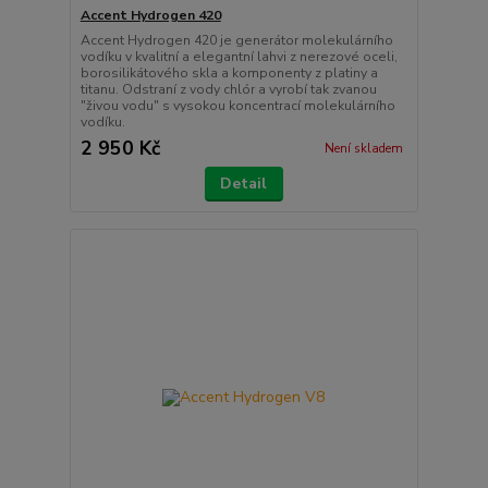
Accent Hydrogen 420
Accent Hydrogen 420 je generátor molekulárního
vodíku v kvalitní a elegantní lahvi z nerezové oceli,
borosilikátového skla a komponenty z platiny a
titanu. Odstraní z vody chlór a vyrobí tak zvanou
"živou vodu" s vysokou koncentrací molekulárního
vodíku.
2 950 Kč
Není skladem
Detail