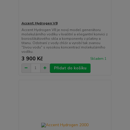
Accent Hydrogen V8
Accent Hydrogen V8 je nový model generátoru
molekulárního vodíku v kvalitní a elegantní konvici z
borosilikátového skla a komponenty z platiny a
titanu. Odstraní z vody chlór a vyrobí tak zvanou
"živou vodu" s vysokou koncentrací molekulárního
vodíku.
3 900 Kč
Skladem 1
Přidat do košíku