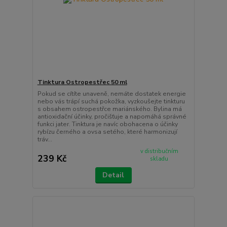
Tinktura Ostropestřec 50 ml
Pokud se cítíte unaveně, nemáte dostatek energie
nebo vás trápí suchá pokožka, vyzkoušejte tinkturu
s obsahem ostropestřce mariánského. Bylina má
antioxidační účinky, pročišťuje a napomáhá správné
funkci jater. Tinktura je navíc obohacena o účinky
rybízu černého a ovsa setého, které harmonizují
tráv...
v distribučním
239 Kč
skladu
Detail