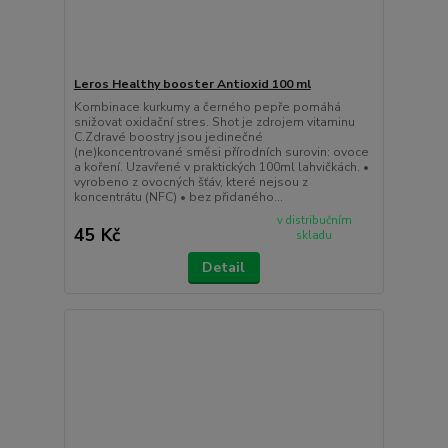
Leros Healthy booster Antioxid 100 ml
Kombinace kurkumy a černého pepře pomáhá
snižovat oxidační stres. Shot je zdrojem vitaminu
C.Zdravé boostry jsou jedinečné
(ne)koncentrované směsi přírodních surovin: ovoce
a koření. Uzavřené v praktických 100ml lahvičkách. •
vyrobeno z ovocných šťáv, které nejsou z
koncentrátu (NFC) • bez přidaného...
v distribučním
45 Kč
skladu
Detail