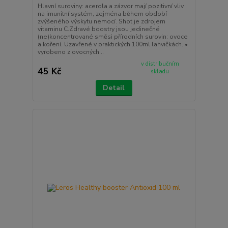
Hlavní suroviny: acerola a zázvor mají pozitivní vliv
na imunitní systém, zejména během období
zvýšeného výskytu nemocí. Shot je zdrojem
vitaminu C.Zdravé boostry jsou jedinečné
(ne)koncentrované směsi přírodních surovin: ovoce
a koření. Uzavřené v praktických 100ml lahvičkách. •
vyrobeno z ovocných...
v distribučním
45 Kč
skladu
Detail