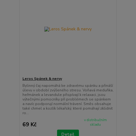
Leros Spánek & nervy
Bylinný čaj napomáhá ke zdravému spánku a přináší
úlevu v období zvýšeného stresu. Voňavá meduňka,
heřmánek a levandule přispívají k relaxaci, jsou
výtečnými pomocníky při problémech se spánkem
a navíc podporují normální trávení. Směs obsahuje
také chmel a kozlík lékařský, které pomáhají zklidnit
ro...
v distribučním
69 Kč
skladu
Detail