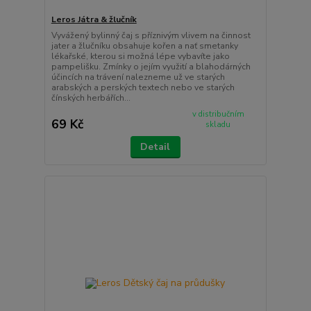
Leros Játra & žlučník
Vyvážený bylinný čaj s příznivým vlivem na činnost
jater a žlučníku obsahuje kořen a nať smetanky
lékařské, kterou si možná lépe vybavíte jako
pampelišku. Zmínky o jejím využití a blahodárných
účincích na trávení nalezneme už ve starých
arabských a perských textech nebo ve starých
čínských herbářích...
v distribučním
69 Kč
skladu
Detail