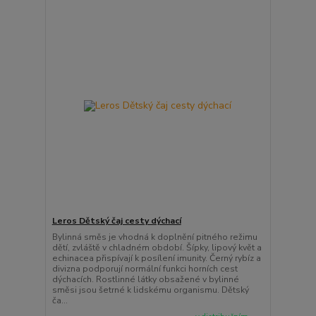
Leros Dětský čaj cesty dýchací
Bylinná směs je vhodná k doplnění pitného režimu
dětí, zvláště v chladném období. Šípky, lipový květ a
echinacea přispívají k posílení imunity. Černý rybíz a
divizna podporují normální funkci horních cest
dýchacích. Rostlinné látky obsažené v bylinné
směsi jsou šetrné k lidskému organismu. Dětský
ča...