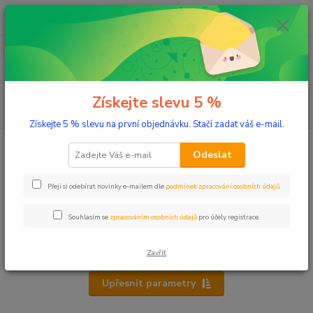
0
ks
+420 603 332 100
CZK
za
0 Kč
(Po-Pá, 10-17 hod.)
Menu
Získejte slevu 5 %
Hledat
Získejte 5 % slevu na první objednávku. Stačí zadat váš e-mail.
Úvod
Síla přírody
Odeslat
Síla přírody
Přeji si odebírat novinky e-mailem dle
podmínek zpracování osobních údajů
.
Doplňky stravy
Souhlasím se
zpracováním osobních údajů
pro účely registrace.
Čaje
Bylinková lékárna
Zavřít
Upřesnit parametry