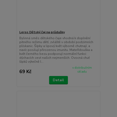
Leros Dětský čaj na průdušky
Bylinná směs dětského čaje vhodná k doplnění
pitného režimu dětí, zvláště v období podzimních
plískanic. Šípky a lipový květ výborně chutnají, a
navíc posilují přirozenou imunitu. Mateřídouška a
květ černého bezu podporují normální funkci
dýchacích cest našich nejmenších. Ovocná chuť
šípků výtečně l...
v distribučním
69 Kč
skladu
Detail