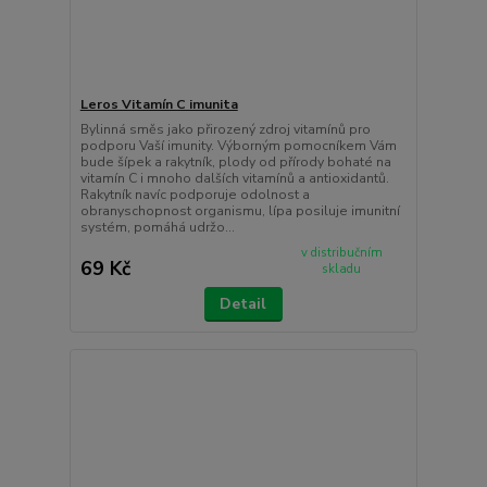
Leros Vitamín C imunita
Bylinná směs jako přirozený zdroj vitamínů pro
podporu Vaší imunity. Výborným pomocníkem Vám
bude šípek a rakytník, plody od přírody bohaté na
vitamín C i mnoho dalších vitamínů a antioxidantů.
Rakytník navíc podporuje odolnost a
obranyschopnost organismu, lípa posiluje imunitní
systém, pomáhá udržo...
v distribučním
69 Kč
skladu
Detail