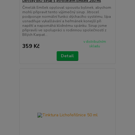
Dětský BIO sirup s jitrocelem Emílek 250 ml
Čmelák Emílek opyloval spoustu bylinek, abychom
mohli připravit tento výjimečný sirup. Jitrocel
podporuje normální funkci dýchacího systému, lípa
usnadňuje vykašlávání a heřmánek konejší při
napětí a napomáhá klidnému spánku. Sirup jsme
připravili ve spolupráci s rodinnou společností z
Bílých Karpat...
v distribučním
359 Kč
skladu
Detail