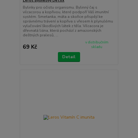
Leros Bylinkový Detox
Bylinky pro očistu organismu. Bylinný čaj s
vilcacorou a kopřivou, které podpoří Váš imunitní
systém. Smetanka, máta a skořice přispějí ke
správnému trávení a kopřiva s vřesem k plynulému
vylučování škodlivých látek z těla. Vilcacora je
dřevnatá liána, která pochází z amazonských
deštných pralesů, ...
v distribučním
69 Kč
skladu
Detail