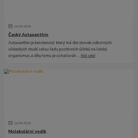
14
.
06
.
2026
Český Astaxanthin
Astaxanthin je karotenoid, který má dle stovek odborných
vědeckých studií celou řadu pozitivních účinků na lidský
organismus a díky tomu je označován ...
číst celé
14
.
06
.
2026
Molekulární vodík