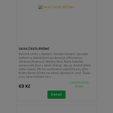
Leros Cesty dýchací
Bylinná směs s šípkem, černým bezem, lipovým
květem a zlatobýlem podporuje přirozenou
obranyschopnost Vašeho těla. Naše babičky
vysazovaly bez v okolí chalup, aby je chránil před
zlými silami. My ho využíváme zejména pro jeho
blahodárné účinky na zdraví dýchacích cest. Šípky
jsou zase bohaté na v...
v distribučním
69 Kč
skladu
Detail