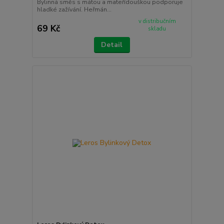
Bylinná směs s mátou a mateřídouškou podporuje
hladké zažívání. Heřmán...
v distribučním
69 Kč
skladu
Detail