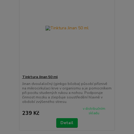
Tinktura Jinan 50 ml
Jinan dvoulaločný (ginkgo biloba) působí příznivě
na mikrocirkulaci krve v organismu a je pomocníkem
při pocitu studených rukou a nohou. Podporuje
činnost mozku a zlepšuje soustředění hlavně v
období zvýšeného stresu.
v distribučním
239 Kč
skladu
Detail