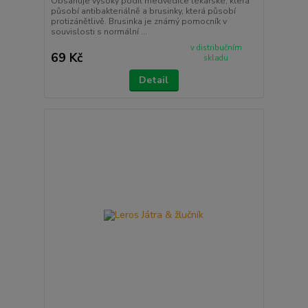
Obsahuje vysoký podíl medvědice lékařské, která
působí antibakteriálně a brusinky, která působí
protizánětlivě. Brusinka je známý pomocník v
souvislosti s normální ...
v distribučním
69 Kč
skladu
Detail