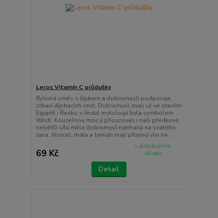
Leros Vitamín C průdušky
Bylinná směs s šípkem a dobromyslí podporuje
zdraví dýchacích cest. Dobromysl znali už ve starém
Egyptě i Řecku, v řecké mytologii byla symbolem
štěstí. Kouzelnou moc jí přisuzovali i naši předkové,
největší sílu měla dobromysl natrhaná na svatého
Jana. Jitrocel, máta a tymián mají příznivý vliv na ...
v distribučním
69 Kč
skladu
Detail