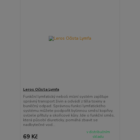
Leros Očista Lymfa
Funkční lymfatický neboli mízní systém zajišťuje
správný transport živin a odvádí z těla toxiny a
buněčný odpad. Správnou funkci lymfatického
systému můžete podpořit bylinnou směsí kopřivy,
svízele přítuly a skořicové kůry. Jde o funkční směs,
která působí diureticky, pomáhá zbavit se
nadbytečné vod...
v distribučním
69 Kč
skladu