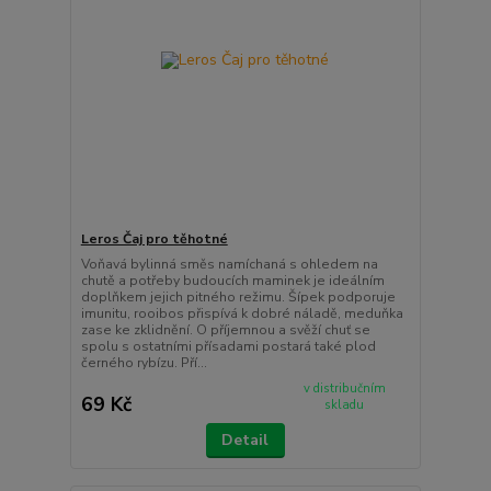
Leros Čaj pro těhotné
Voňavá bylinná směs namíchaná s ohledem na
chutě a potřeby budoucích maminek je ideálním
doplňkem jejich pitného režimu. Šípek podporuje
imunitu, rooibos přispívá k dobré náladě, meduňka
zase ke zklidnění. O příjemnou a svěží chuť se
spolu s ostatními přísadami postará také plod
černého rybízu. Pří...
v distribučním
69 Kč
skladu
Detail