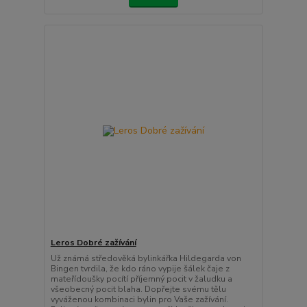
Leros Dobré zažívání
Už známá středověká bylinkářka Hildegarda von
Bingen tvrdila, že kdo ráno vypije šálek čaje z
mateřídoušky pocítí příjemný pocit v žaludku a
všeobecný pocit blaha. Dopřejte svému tělu
vyváženou kombinaci bylin pro Vaše zažívání.