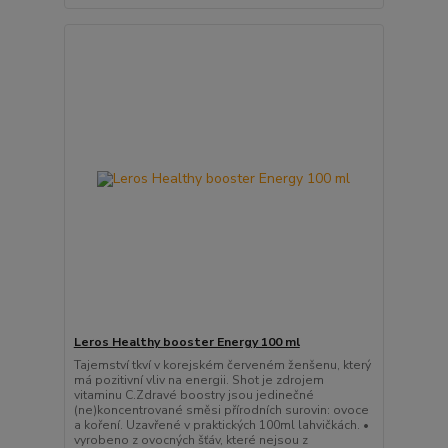
Leros Healthy booster Energy 100 ml
Tajemství tkví v korejském červeném ženšenu, který
má pozitivní vliv na energii. Shot je zdrojem
vitaminu C.Zdravé boostry jsou jedinečné
(ne)koncentrované směsi přírodních surovin: ovoce
a koření. Uzavřené v praktických 100ml lahvičkách. •
vyrobeno z ovocných šťáv, které nejsou z