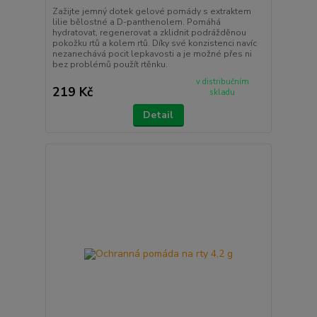
Zažijte jemný dotek gelové pomády s extraktem
lilie bělostné a D-panthenolem. Pomáhá
hydratovat, regenerovat a zklidnit podrážděnou
pokožku rtů a kolem rtů. Díky své konzistenci navíc
nezanechává pocit lepkavosti a je možné přes ni
bez problémů použít rtěnku.
v distribučním
219 Kč
skladu
Detail