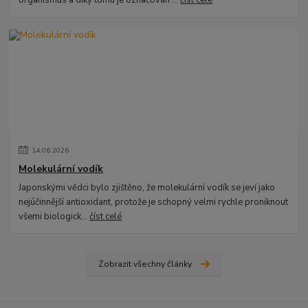
organismus a díky tomu je označován ...
číst celé
14
.
06
.
2026
Molekulární vodík
Japonskými vědci bylo zjištěno, že molekulární vodík se jeví jako
nejúčinnější antioxidant, protože je schopný velmi rychle proniknout
všemi biologick...
číst celé
Zobrazit všechny články