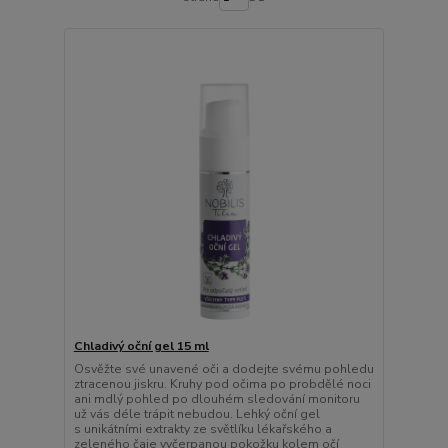
Chladivý oční gel 15 ml
Osvěžte své unavené oči a dodejte svému pohledu
ztracenou jiskru. Kruhy pod očima po probdělé noci
ani mdlý pohled po dlouhém sledování monitoru
už vás déle trápit nebudou. Lehký oční gel
s unikátními extrakty ze světlíku lékařského a
zeleného čaje vyčerpanou pokožku kolem očí