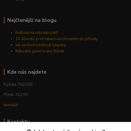
Nejčtenější na blogu
Kutilství na zahradu patří
10 důvodů, proč relaxovat chozením do přírody
Jak správně pěstovat tulipány
Náhodně generovaný článek
Kde nás najdete
Kyšická 782/25B
Plzeň, 312 00
kancelář
Kontakty