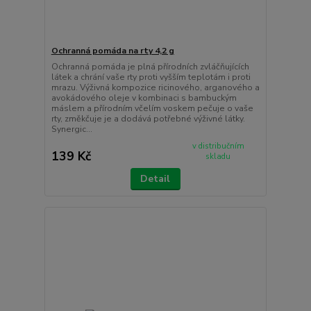
Ochranná pomáda na rty 4,2 g
Ochranná pomáda je plná přírodních zvláčňujících
látek a chrání vaše rty proti vyšším teplotám i proti
mrazu. Výživná kompozice ricinového, arganového a
avokádového oleje v kombinaci s bambuckým
máslem a přírodním včelím voskem pečuje o vaše
rty, změkčuje je a dodává potřebné výživné látky.
Synergic...
v distribučním
139 Kč
skladu
Detail