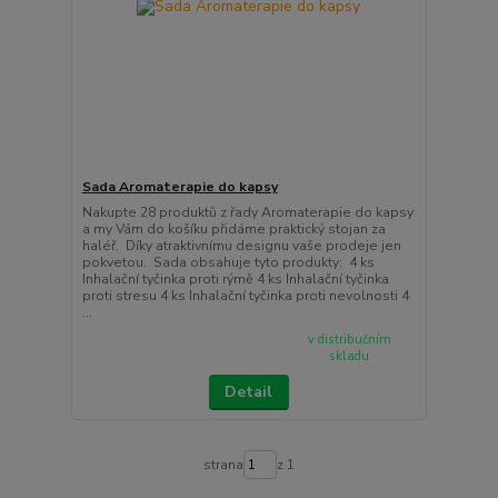
Sada Aromaterapie do kapsy
Nakupte 28 produktů z řady Aromaterapie do kapsy
a my Vám do košíku přidáme praktický stojan za
haléř. Díky atraktivnímu designu vaše prodeje jen
pokvetou. Sada obsahuje tyto produkty: 4 ks
Inhalační tyčinka proti rýmě 4 ks Inhalační tyčinka
proti stresu 4 ks Inhalační tyčinka proti nevolnosti 4
...
v distribučním
skladu
Detail
strana
z 1