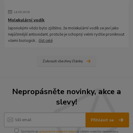
14
.
06
.
2026
Molekulární vodík
Japonskými vědci bylo zjištěno, že molekulární vodík se jeví jako
nejúčinnější antioxidant, protože je schopný velmi rychle proniknout
všemi biologick...
číst celé
Zobrazit všechny články
Nepropásněte novinky, akce a
slevy!
Přihlásit se
Souhlasím se
zpracováním osobních údajů
za účelem rozesílky newsletteru.