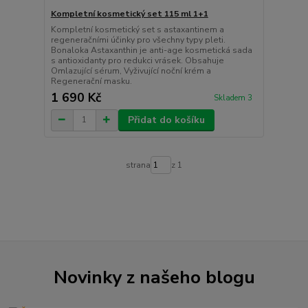
Kompletní kosmetický set 115 ml 1+1
Kompletní kosmetický set s astaxantinem a
regeneračními účinky pro všechny typy pleti.
Bonaloka Astaxanthin je anti-age kosmetická sada
s antioxidanty pro redukci vrásek. Obsahuje
Omlazující sérum, Vyživující noční krém a
Regenerační masku.
1 690 Kč
Skladem 3
Přidat do košíku
strana
z 1
Novinky z našeho blogu