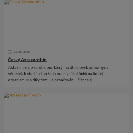
14
.
06
.
2026
Český Astaxanthin
Astaxanthin je karotenoid, který má dle stovek odborných
vědeckých studií celou řadu pozitivních účinků na lidský
organismus a díky tomu je označován ...
číst celé