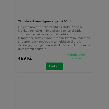
Zklidňující krém Hypoalergenní 50 ml
Objevte nový pocit komfortu a jistoty. Pro vaši
křehkou pokožku máme přesně to, co si žádá –
zklidnění, balanc a sametově hebký pocit.
Mimořádně šetrný hypoalergenní krém byl vytvořen
s respektem k potřebám té nejcitlivější pleti.
Zklidňuje, udržuje rovnováhu kožního mikrobiomu a
díky svému neutráln...
v distribučním
469 Kč
skladu
Detail