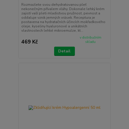
Rozmazlete svou dehydratovanou pleť
nekonečným přívalem vláhy. Dokonale lehký krém
zajistí vaší pleti mladistvou pružnost, pevnost a
oddaluje vznik jemných vrásek. Receptura je
postavena na hydratačních účincích mokřadkového
oleje, kyseliny hyaluronové a unikátních
vlastnostech lehké mikroemulze, kt...
v distribučním
469 Kč
skladu
Detail