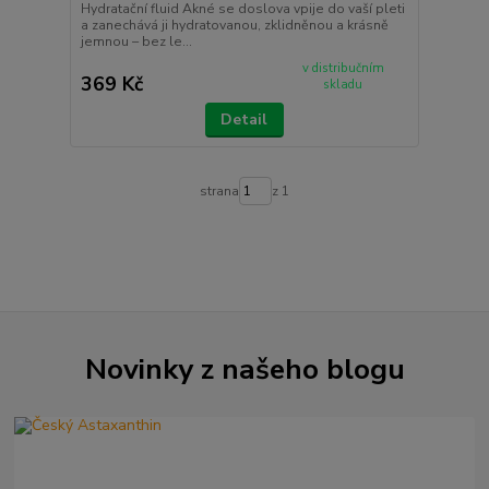
Hydratační fluid Akné se doslova vpije do vaší pleti
a zanechává ji hydratovanou, zklidněnou a krásně
jemnou – bez le...
v distribučním
369 Kč
skladu
Detail
strana
z 1
Novinky z našeho blogu