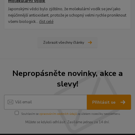
Molekulární vodík
Japonskými vědci bylo zjištěno, že molekulární vodík se jeví jako
nejúčinnější antioxidant, protože je schopný velmi rychle proniknout
všemi biologick...
číst celé
Zobrazit všechny články
Nepropásněte novinky, akce a
slevy!
Přihlásit se
Souhlasím se
zpracováním osobních údajů
za účelem rozesílky newsletteru.
Můžete se kdykoli odhlásit. Zasíláme jednou za 14 dní.