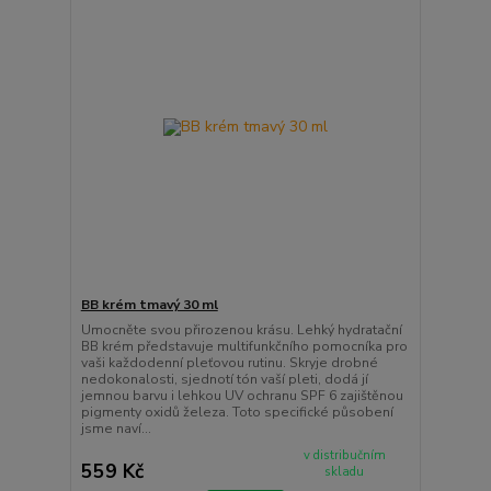
BB krém tmavý 30 ml
Umocněte svou přirozenou krásu. Lehký hydratační
BB krém představuje multifunkčního pomocníka pro
vaši každodenní pleťovou rutinu. Skryje drobné
nedokonalosti, sjednotí tón vaší pleti, dodá jí
jemnou barvu i lehkou UV ochranu SPF 6 zajištěnou
pigmenty oxidů železa. Toto specifické působení
jsme naví...
v distribučním
559 Kč
skladu