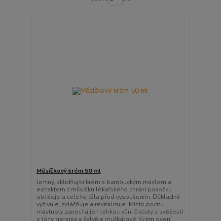
Měsíčkový krém 50 ml
Jemný, zklidňující krém s bambuckým máslem a
extraktem z měsíčku lékařského chrání pokožku
obličeje a celého těla před vysoušením. Důkladně
vyživuje, zvláčňuje a revitalizuje. Místo pocitu
mastnoty zanechá jen lehkou vůni čistoty a svěžesti
s tóny gerania a šalvěje muškátové. Krém ocení