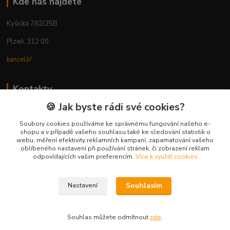
Kde nás najdete
Kyšická 782/25B
Plzeň, 312 00
kancelář
Kontakty
🍪 Jak byste rádi své cookies?
Ing. Michal Vaněk
+420 603 332 100
Soubory cookies používáme ke správnému fungování našeho e-
shopu a v případě vašeho souhlasu také ke sledování statistik o
(Po-Pá, 10-17 hod.)
webu, měření efektivity reklamních kampaní, zapamatování vašeho
oblíbeného nastavení při používání stránek, či zobrazení reklam
info@vyhodnynakup.eu
odpovídajících vašim preferencím.
Více k využití cookies
Souhlasím
Nastavení
Souhlas můžete odmítnout
zde
.
Vytvořeno na
Eshop-rychle.cz