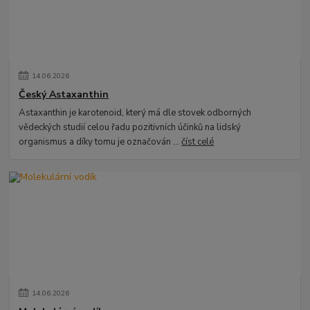
14
.
06
.
2026
Český Astaxanthin
Astaxanthin je karotenoid, který má dle stovek odborných
vědeckých studií celou řadu pozitivních účinků na lidský
organismus a díky tomu je označován ...
číst celé
14
.
06
.
2026