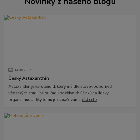
Novinky z našeho blogu
14
.
06
.
2026
Český Astaxanthin
Astaxanthin je karotenoid, který má dle stovek odborných
vědeckých studií celou řadu pozitivních účinků na lidský
organismus a díky tomu je označován ...
číst celé