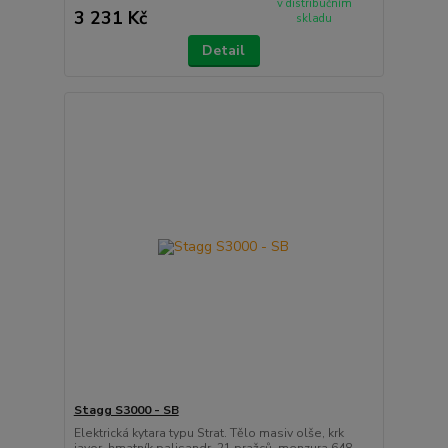
v distribučním
3 231 Kč
skladu
Detail
Stagg S3000 - SB
Elektrická kytara typu Strat. Tělo masiv olše, krk
javor, hmatník palisandr, 21 pražců, menzura 648