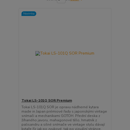
Novinka
Tokai LS-101Q SOR Premium
Tokai LS-101Q SOR je opravu nádherné kytara
made in Japan prémiové řady s japonskými vintage
snímači a mechanikami GOTOH. Přední deska z
žíhaného javoru, mahagonové tělo, hmatník z
palisandru a silné snímače ve vintage stylu dávají
kytaře říz jak po zvukové, tak po vizuální stránce.