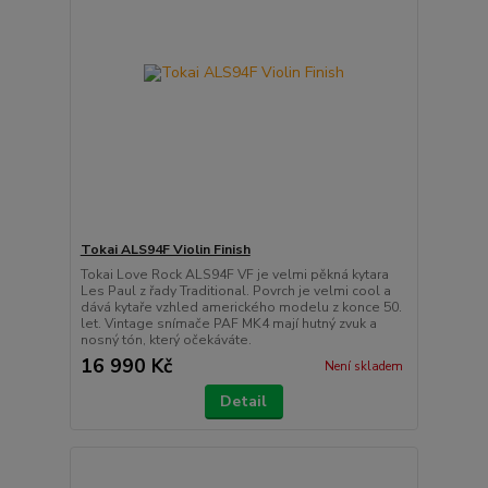
Tokai ALS94F Violin Finish
Tokai Love Rock ALS94F VF je velmi pěkná kytara
Les Paul z řady Traditional. Povrch je velmi cool a
dává kytaře vzhled amerického modelu z konce 50.
let. Vintage snímače PAF MK4 mají hutný zvuk a
nosný tón, který očekáváte.
16 990 Kč
Není skladem
Detail