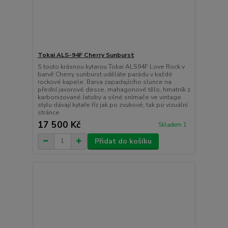
Tokai ALS-94F Cherry Sunburst
S touto krásnou kytarou Tokai ALS94F Love Rock v
barvě Cherry sunburst uděláte parádu v každé
rockové kapele. Barva zapadajícího slunce na
přední javorové desce, mahagonové tělo, hmatník z
karbonizované Jatoby a silné snímače ve vintage
stylu dávají kytaře říz jak po zvukové, tak po vizuální
stránce
17 500 Kč
Skladem 1
Přidat do košíku