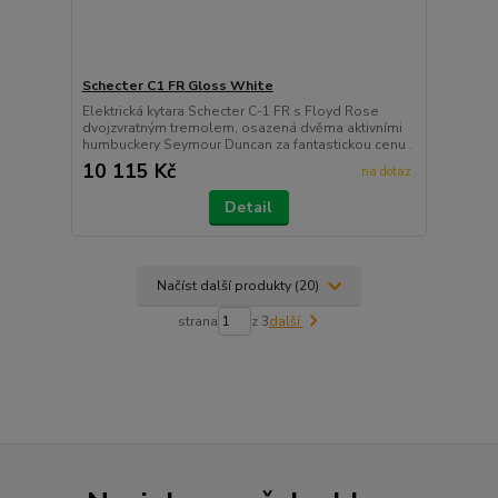
Schecter C1 FR Gloss White
Elektrická kytara Schecter C-1 FR s Floyd Rose
dvojzvratným tremolem, osazená dvěma aktivními
humbuckery Seymour Duncan za fantastickou cenu .
10 115 Kč
na dotaz
Detail
Načíst další produkty (20)
strana
z 3
další