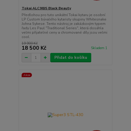
Tokai ALC98JS Black Beauty
Předlohou pro tuto unikátní Tokai kytaru je osobní
LP Custom bývalého kytaristy skupiny Whitesnake
Johna Sykese. Tento nástroj je zakázkovým typem
řady Les Paul "Traditional Series", která dosáhla
velmi přijatelné ceny a chromované díly jsou velmi
cool.
19 900 Kč
18 500 Kč
Skladem 1
Přidat do košíku
Akce