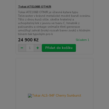
Tokai ATE106B OTM/R
Tokai ATE106B OTM/R je úžasná kytara typu
Telecaster v krásné metalické modré barvě oceánu.
Tělo z dvou kusů olše, skvěle hratelný a
uchopitelný krk z javoru ve tvaru C, hmatník z
palisandru a vintage snímače třetí generace
umožňují zahrát široký rozsah barev zvuků s klidným
tónem tak typickým pro k
24 900 Kč
Skladem 1
Přidat do košíku