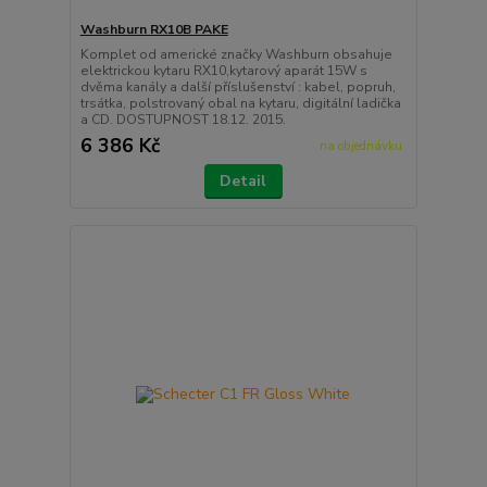
Washburn RX10B PAKE
Komplet od americké značky Washburn obsahuje
elektrickou kytaru RX10,kytarový aparát 15W s
dvěma kanály a další příslušenství : kabel, popruh,
trsátka, polstrovaný obal na kytaru, digitální ladička
a CD. DOSTUPNOST 18.12. 2015.
6 386 Kč
na objednávku
Detail