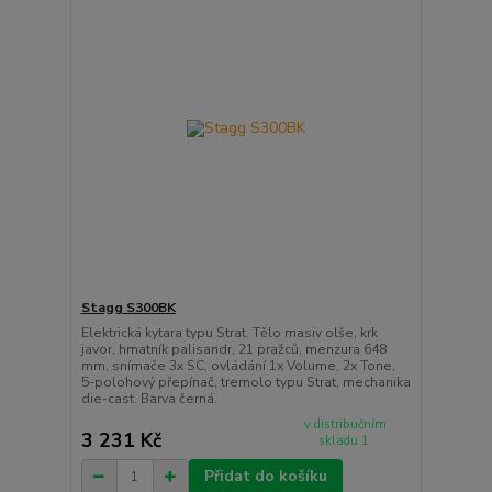
Stagg S300BK
Elektrická kytara typu Strat. Tělo masiv olše, krk
javor, hmatník palisandr, 21 pražců, menzura 648
mm, snímače 3x SC, ovládání 1x Volume, 2x Tone,
5-polohový přepínač, tremolo typu Strat, mechanika
die-cast. Barva černá.
v distribučním
3 231 Kč
skladu 1
Přidat do košíku