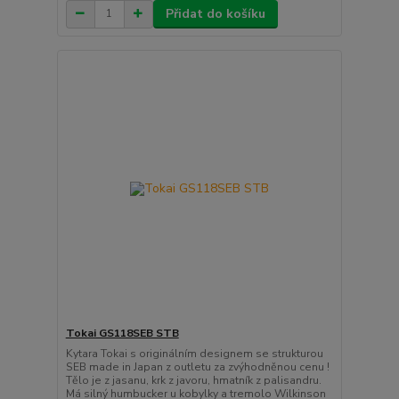
Přidat do košíku
Tokai GS118SEB STB
Kytara Tokai s originálním designem se strukturou
SEB made in Japan z outletu za zvýhodněnou cenu !
Tělo je z jasanu, krk z javoru, hmatník z palisandru.
Má silný humbucker u kobylky a tremolo Wilkinson