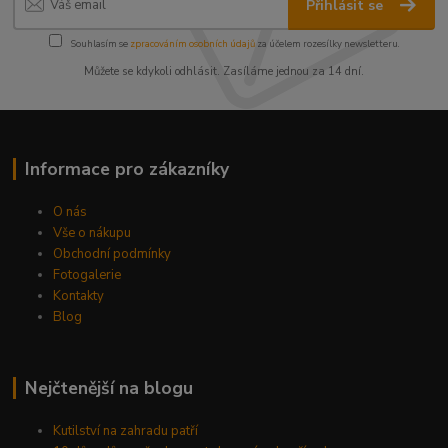
Přihlásit se
Souhlasím se
zpracováním osobních údajů
za účelem rozesílky newsletteru.
Můžete se kdykoli odhlásit. Zasíláme jednou za 14 dní.
Informace pro zákazníky
O nás
Vše o nákupu
Obchodní podmínky
Fotogalerie
Kontakty
Blog
Nejčtenější na blogu
Kutilství na zahradu patří