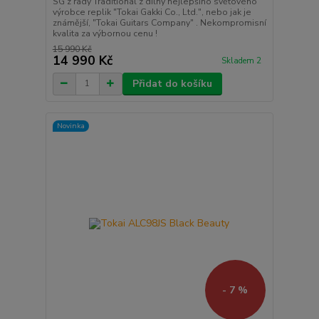
SG z řady Traditional z dílny nejlepšího světového
výrobce replik "Tokai Gakki Co., Ltd.", nebo jak je
známější, "Tokai Guitars Company" . Nekompromisní
kvalita za výbornou cenu !
15 990 Kč
14 990 Kč
Skladem 2
Přidat do košíku
Novinka
- 7 %