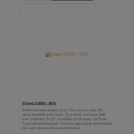
Stagg S3000 - RDS
Elektrická kytara typu Strat. Tělo masiv olše, krk
javor, hmatník palisandr, 21 pražců, menzura 648
mm, snímače 3x SC, ovládání 1x Volume, 2x Tone,
5-polohový přepínač, tremolo typu Strat, mechanika
die-cast. Barva stínovaná červená.