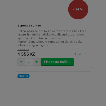
- 24 %
Super3 STL-430
Pěkná kytary Super by Edwards má tělo z lípy, krk z
javoru, hmatník z indického palisandru, perleťové
vykládání krku, dva humbuckery a
nepřehlédnutelnou chromovanou vibrační páku
Vibrotone typu Bigsby
5 990 Kč
4 555 Kč
Skladem 1
Přidat do košíku
Novinka