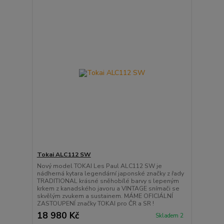
Tokai ALC112 SW
Nový model TOKAI Les Paul ALC112 SW je
nádherná kytara legendární japonské značky z řady
TRADITIONAL krásné sněhobílé barvy s lepeným
krkem z kanadského javoru a VINTAGE snímači se
skvělým zvukem a sustainem. MÁME OFICIÁLNÍ
ZASTOUPENÍ značky TOKAI pro ČR a SR !
18 980 Kč
Skladem 2