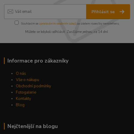
Přihlásit se
Souhlasím se
zpracováním osobních údajů
za účelem rozesílky newsletteru.
Můžete se kdykoli odhlásit. Zasíláme jednou za 14 dní.
Informace pro zákazníky
O nás
Vše o nákupu
Obchodní podmínky
Fotogalerie
Kontakty
Blog
Nejčtenější na blogu