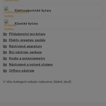
Elektroakustické kytary
Klasické kytary
Příslušenství pro kytary
Efekty, preampy, pedály
Nástrojové aparatury
Bicí nástroje, perkuse
Knoby a potenciometry
Nástrojové a notové stojany
Orffovy nástroje
V této kategorii nebylo nalezeno žádné zboží.