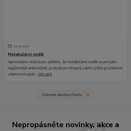
14
.
06
.
2026
Molekulární vodík
Japonskými vědci bylo zjištěno, že molekulární vodík se jeví jako
nejúčinnější antioxidant, protože je schopný velmi rychle proniknout
všemi biologick...
číst celé
Zobrazit všechny články
Nepropásněte novinky, akce a