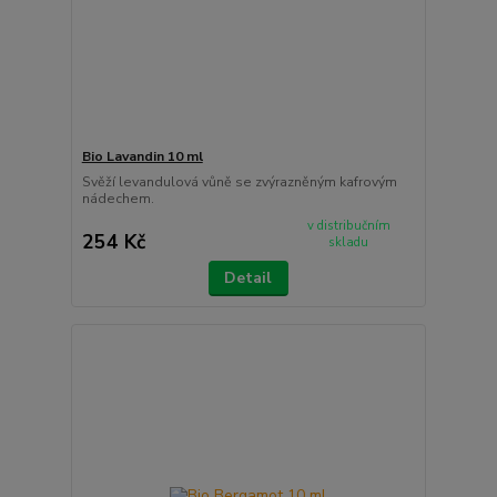
Bio Lavandin 10 ml
Svěží levandulová vůně se zvýrazněným kafrovým
nádechem.
v distribučním
254 Kč
skladu
Detail