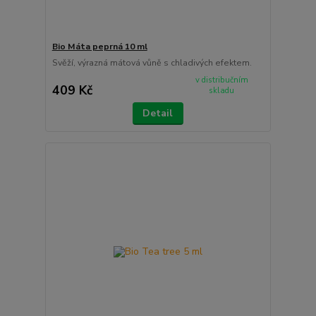
Bio Máta peprná 10 ml
Svěží, výrazná mátová vůně s chladivých efektem.
v distribučním
409 Kč
skladu
Detail