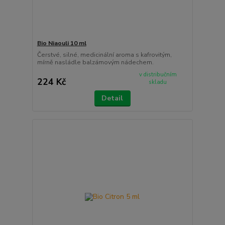
Bio Niaouli 10 ml
Čerstvé, silné, medicinální aroma s kafrovitým,
mírně nasládle balzámovým nádechem.
v distribučním
224 Kč
skladu
Detail