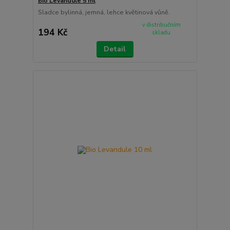
Bio Levandule 5 ml
Sladce bylinná, jemná, lehce květinová vůně.
v distribučním
194 Kč
skladu
Detail