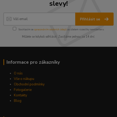
slevy!
Přihlásit se
Souhlasím se
zpracováním osobních údajů
za účelem rozesílky newsletteru.
Můžete se kdykoli odhlásit. Zasíláme jednou za 14 dní.
Informace pro zákazníky
O nás
Vše o nákupu
Obchodní podmínky
Fotogalerie
Kontakty
Blog