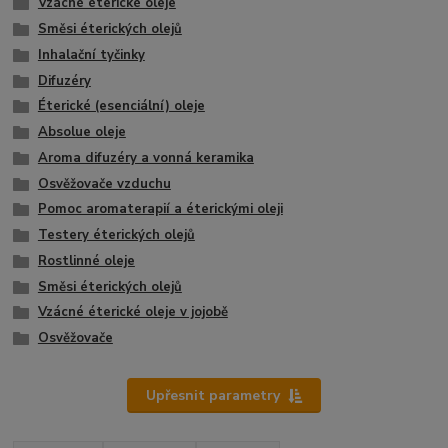
Vzácné éterické oleje
Směsi éterických olejů
Inhalační tyčinky
Difuzéry
Éterické (esenciální) oleje
Absolue oleje
Aroma difuzéry a vonná keramika
Osvěžovače vzduchu
Pomoc aromaterapií a éterickými oleji
Testery éterických olejů
Rostlinné oleje
Směsi éterických olejů
Vzácné éterické oleje v jojobě
Osvěžovače
Upřesnit parametry