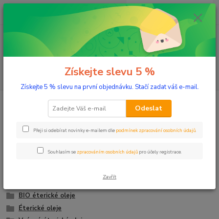
0
ks
+420 603 332 100
CZK
za
0 Kč
(Po-Pá, 10-17 hod.)
Menu
Získejte slevu 5 %
Hledat
Získejte 5 % slevu na první objednávku. Stačí zadat váš e-mail.
Úvod
Aromaterapie
Odeslat
Aromaterapie
Přeji si odebírat novinky e-mailem dle
podmínek zpracování osobních údajů
.
Pro pohodu a harmonii
Souhlasím se
zpracováním osobních údajů
pro účely registrace.
Jóga balanc
Inhalační tyčinky
Zavřít
BIO éterické oleje
BIO éterické oleje
Éterické oleje