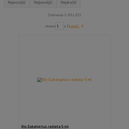
Nejnovější
Nejlevnější
Nejdražší
Zobrazuji 1-20 z 211
strana
z 11
další
Bio Eukalyptus radiata 5 ml