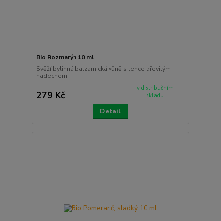
Bio Rozmarýn 10 ml
Svěží bylinná balzamická vůně s lehce dřevitým
nádechem.
v distribučním
279 Kč
skladu
Detail