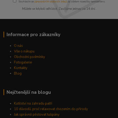
Souhlasím se
zpracováním osobních údajů
za účelem rozesílky newsletteru.
Můžete se kdykoli odhlásit. Zasíláme jednou za 14 dní.
Informace pro zákazníky
O nás
Vše o nákupu
Obchodní podmínky
Fotogalerie
Kontakty
Blog
Nejčtenější na blogu
Kutilství na zahradu patří
10 důvodů, proč relaxovat chozením do přírody
Jak správně pěstovat tulipány