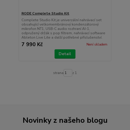
RODE Complete Studio Kit
Complete Studio Kit je univerzální nahrávací set
obsahující velkomembránový kondenzátorový
mikrofon NT1, USB-C audio rozhraní AI-1,
odpružený držák s pop filtrem, nahrávací software
Ableton Live Lite a další potřebné příslušenství.
7 990 Kč
Není skladem
Detail
strana
z 1
Novinky z našeho blogu