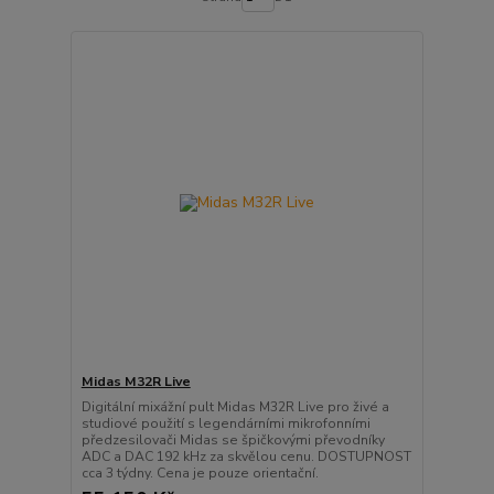
Midas M32R Live
Digitální mixážní pult Midas M32R Live pro živé a
studiové použití s legendárními mikrofonními
předzesilovači Midas se špičkovými převodníky
ADC a DAC 192 kHz za skvělou cenu. DOSTUPNOST
cca 3 týdny. Cena je pouze orientační.