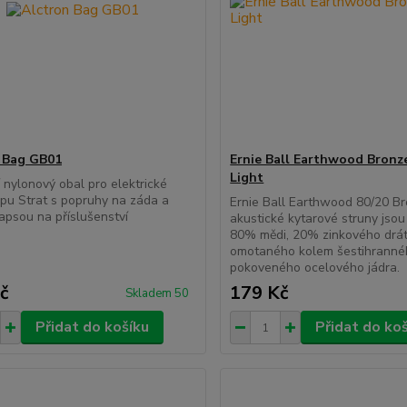
 Bag GB01
Ernie Ball Earthwood Bronz
Light
 nylonový obal pro elektrické
ypu Strat s popruhy na záda a
Ernie Ball Earthwood 80/20 B
apsou na příslušenství
akustické kytarové struny jsou
80% mědi, 20% zinkového drá
omotaného kolem šestihrann
pokoveného ocelového jádra.
č
179 Kč
Skladem 50
Přidat do košíku
Přidat do ko