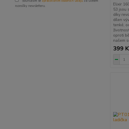
Souhlasím se
zpracováním osobních údajů
za účelem
Elixir 
rozesílky newsletteru.
53 jsou 
díky rev
dílen vý
tenké, o
životnos
oproti b
našem s
399 K