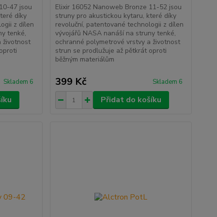
10-47 jsou
Elixir 16052 Nanoweb Bronze 11-52 jsou
teré díky
struny pro akustickou kytaru, které díky
ogii z dílen
revoluční, patentované technologii z dílen
ny tenké,
vývojářů NASA nanáší na struny tenké,
 životnost
ochranné polymetrové vrstvy a životnost
oproti
strun se prodlužuje až pětkrát oproti
běžným materiálům
399 Kč
Skladem 6
Skladem 6
šíku
Přidat do košíku