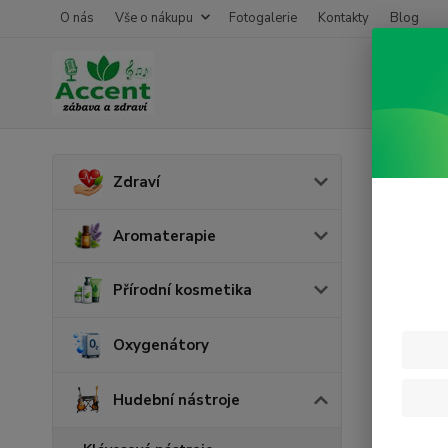
O nás
Vše o nákupu
Fotogalerie
Kontakty
Blog
Úvod
H
Zdraví
Přís
Aromaterapie
Stru
Přírodní kosmetika
Oxygenátory
Cena:
Hudební nástroje
Skl