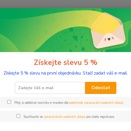
Nevíte
Hledat
+420
(Po-Pá
udební nástroje
Příslušenství pro kytary
lušenství pro kytary
Získejte slevu 5 %
Získejte 5 % slevu na první objednávku. Stačí zadat váš e-mail.
ny
Popruhy
Pou
Odeslat
Kč
Od
Přeji si odebírat novinky e-mailem dle
podmínek zpracování osobních údajů
.
Souhlasím se
zpracováním osobních údajů
pro účely registrace.
adem
Novinka
Akce
Doprava ZDARMA
TOP 