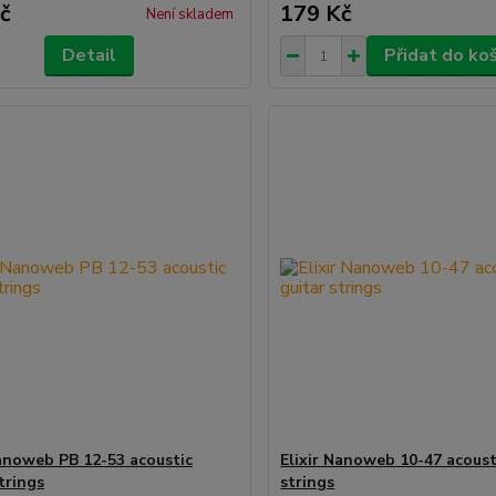
č
179 Kč
Není skladem
Detail
Přidat do ko
Nanoweb PB 12-53 acoustic
Elixir Nanoweb 10-47 acoust
trings
strings