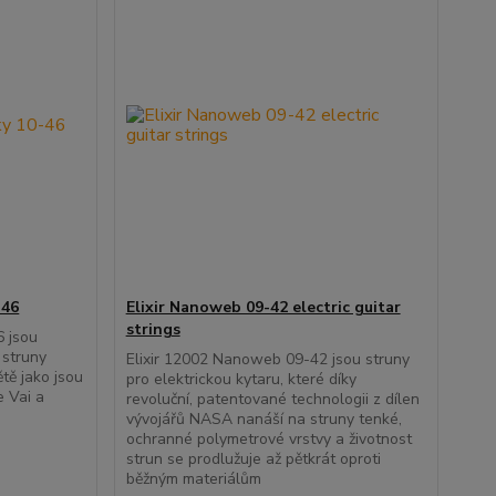
-46
Elixir Nanoweb 09-42 electric guitar
strings
6 jsou
 struny
Elixir 12002 Nanoweb 09-42 jsou struny
tě jako jsou
pro elektrickou kytaru, které díky
e Vai a
revoluční, patentované technologii z dílen
vývojářů NASA nanáší na struny tenké,
ochranné polymetrové vrstvy a životnost
strun se prodlužuje až pětkrát oproti
běžným materiálům