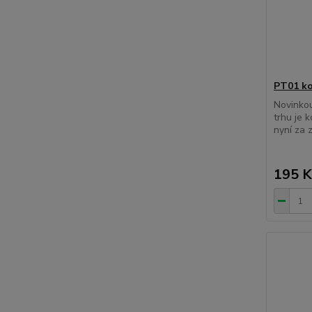
PT01 ko
Novinko
trhu je 
nyní za 
195 K