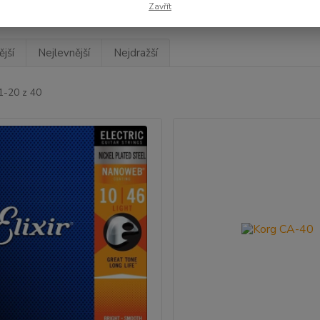
Zavřít
jší
Nejlevnější
Nejdražší
1-20 z 40