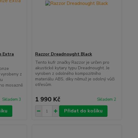
e Extra
Razzor Dreadnought Black
Tento kufr značky Razzor je určen pro
akustické kytary typu Dreadnought. Je
ronze
vyroben z odolného kompozitního
 vyrobeny z
materiálu ABS, díky němuž je odolný vůči
tu
otřesům.
ého mosazně
1 990 Kč
Skladem 3
Skladem 2
šíku
Přidat do košíku