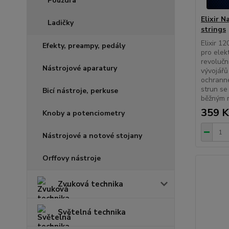
Pouzdra
Elixir 
Ladičky
strings
Elixir 1
Efekty, preampy, pedály
pro elek
revolučn
Nástrojové aparatury
vývojářů
ochranné
strun se
Bicí nástroje, perkuse
běžným 
359 K
Knoby a potenciometry
Nástrojové a notové stojany
Orffovy nástroje
Zvuková technika
Světelná technika