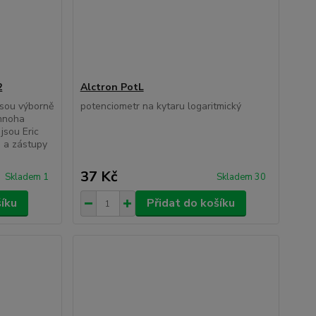
2
Alctron PotL
jsou výborně
potenciometr na kytaru logaritmický
 mnoha
jsou Eric
i a zástupy
37 Kč
Skladem 1
Skladem 30
šíku
Přidat do košíku