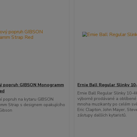
vý popruh GIBSON Monogramm
Ernie Ball Regular Slinky 10
ed
Ernie Ball Regular Slinky 10-4
výborně prodávané a oblíbené
ní popruh na kytaru GIBSON
mnoha muzikanty po celém svě
mm Strap s designem opakujícího
Eric Clapton, John Mayer, Stev
Gibson
zástupy dalších kytaristů.