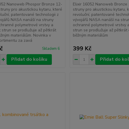
16052 Nanoweb Phospor Bronze 12-
Elixir 16052 Nanoweb Bronze 
struny pro akustickou kytaru, které
struny pro akustickou kytaru, k
oluční, patentované technologii z
revoluční, patentované technol
vojářů NASA nanáší na struny
vývojářů NASA nanáší na stru
chranné polymetrové vrstvy a
ochranné polymetrové vrstvy a
t strun se prodlužuje až pětkrát
strun se prodlužuje až pětkrát 
ěžným materiálům. Novinka v
běžným materiálům
ortimentu za zavá
č
399 Kč
Skladem 6
Přidat do košíku
Přidat do ko