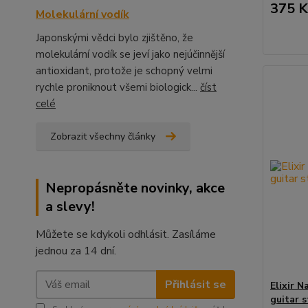
375 K
Molekulární vodík
Japonskými vědci bylo zjištěno, že
molekulární vodík se jeví jako nejúčinnější
antioxidant, protože je schopný velmi
rychle proniknout všemi biologick...
číst
celé
Zobrazit všechny články
Nepropásněte novinky, akce
a slevy!
Můžete se kdykoli odhlásit. Zasíláme
jednou za 14 dní.
Přihlásit se
Elixir 
guitar s