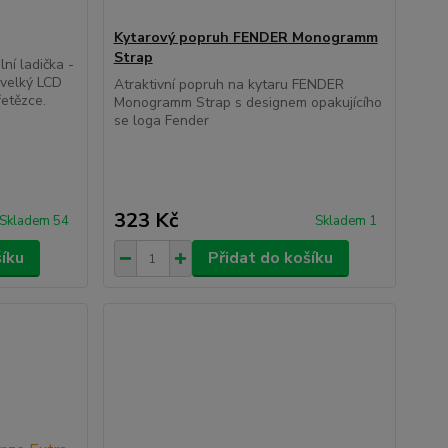
Kytarový popruh FENDER Monogramm
Strap
ní ladička -
 velký LCD
Atraktivní popruh na kytaru FENDER
řetězce.
Monogramm Strap s designem opakujícího
se loga Fender
323 Kč
Skladem 54
Skladem 1
šíku
Přidat do košíku