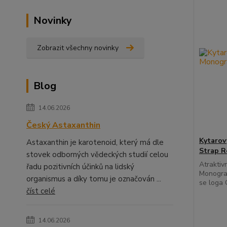
Novinky
Zobrazit všechny novinky
Blog
14.06.2026
Český Astaxanthin
Kytaro
Astaxanthin je karotenoid, který má dle
Strap R
stovek odborných vědeckých studií celou
Atraktiv
řadu pozitivních účinků na lidský
Monogra
organismus a díky tomu je označován ...
se loga 
číst celé
14.06.2026