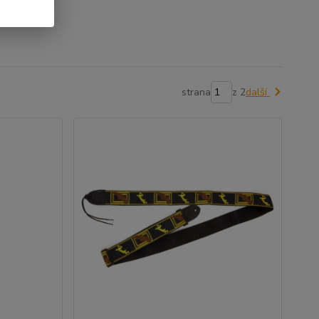
strana
z 2
další