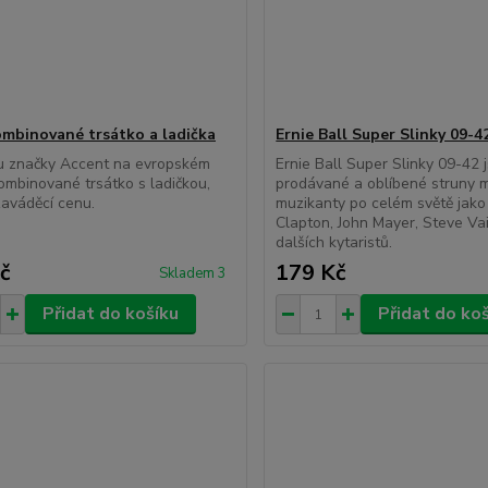
mbinované trsátko a ladička
Ernie Ball Super Slinky 09-4
u značky Accent na evropském
Ernie Ball Super Slinky 09-42 
kombinované trsátko s ladičkou,
prodávané a oblíbené struny
zaváděcí cenu.
muzikanty po celém světě jako 
Clapton, John Mayer, Steve Va
dalších kytaristů.
č
179 Kč
Skladem 3
Přidat do košíku
Přidat do ko