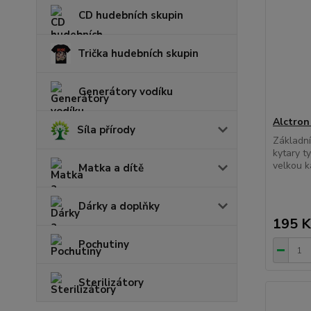
CD hudebních skupin
Trička hudebních skupin
Generátory vodíku
Alctron
Síla přírody
Základní
kytary t
velkou k
Matka a dítě
Dárky a doplňky
195 K
Pochutiny
Sterilizátory