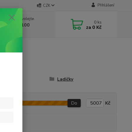
Přihlášení
CZK
 si rady? Zavolejte.
0
ks
 603 332 100
za
0 Kč
, 10-17 hod.)
zdra
Ladičky
Do
Kč
produkt