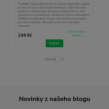
Prožijte v tak jedinečném a silném okamžiku, jakým
je porod, pocit absolutní ženskosti. Éterický olej
jasmínu symbolizuje ženství a mateřství a s nimi
spojenou vyrovnanost, oddanost, klid a odhodlání
zvládnout jakoukoli situaci, která během porodu i
po něm nastane. Masážní olej navíc dodává
unavené ...
v distribučním
249 Kč
skladu
Detail
strana
z 1
Novinky z našeho blogu