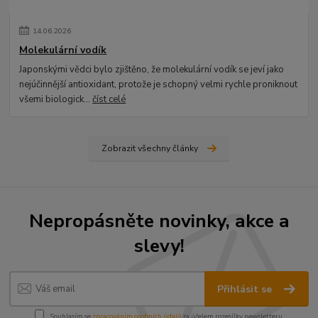
14
.
06
.
2026
Molekulární vodík
Japonskými vědci bylo zjištěno, že molekulární vodík se jeví jako
nejúčinnější antioxidant, protože je schopný velmi rychle proniknout
všemi biologick...
číst celé
Zobrazit všechny články
Nepropásněte novinky, akce a
slevy!
Přihlásit se
Souhlasím se
zpracováním osobních údajů
za účelem rozesílky newsletteru.