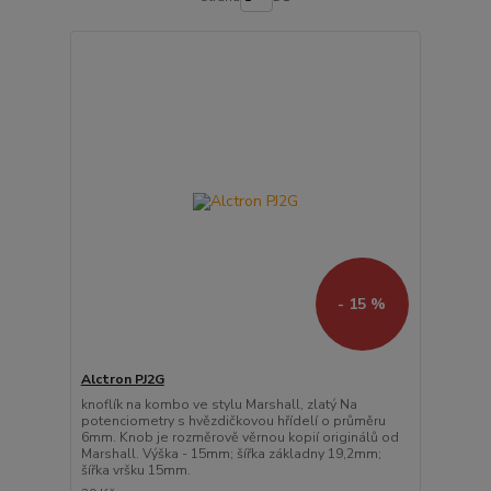
- 15 %
Alctron PJ2G
knoflík na kombo ve stylu Marshall, zlatý Na
potenciometry s hvězdičkovou hřídelí o průměru
6mm. Knob je rozměrově věrnou kopií originálů od
Marshall. Výška - 15mm; šířka základny 19,2mm;
šířka vršku 15mm.