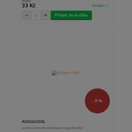
39 Kč
33 Kč
Skladem 2
Přidat do košíku
- 8 %
Alctron PotL
potenciometr na kytaru logaritmický