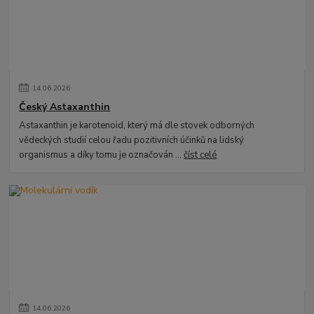
14
.
06
.
2026
Český Astaxanthin
Astaxanthin je karotenoid, který má dle stovek odborných
vědeckých studií celou řadu pozitivních účinků na lidský
organismus a díky tomu je označován ...
číst celé
14
.
06
.
2026