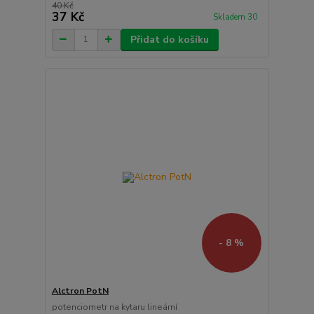
40 Kč
37 Kč
Skladem 30
Přidat do košíku
- 8 %
Alctron PotN
potenciometr na kytaru lineární