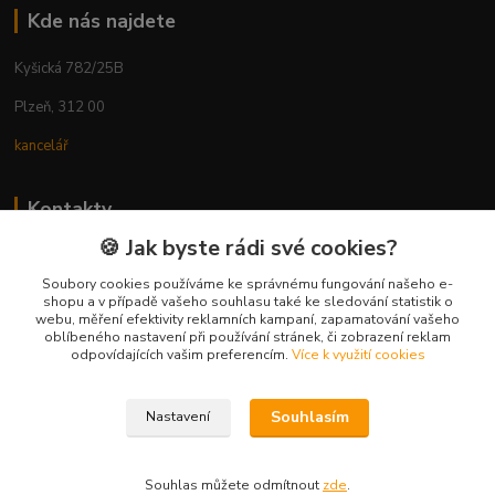
Kde nás najdete
Kyšická 782/25B
Plzeň, 312 00
kancelář
Kontakty
🍪 Jak byste rádi své cookies?
Ing. Michal Vaněk
+420 603 332 100
Soubory cookies používáme ke správnému fungování našeho e-
shopu a v případě vašeho souhlasu také ke sledování statistik o
(Po-Pá, 10-17 hod.)
webu, měření efektivity reklamních kampaní, zapamatování vašeho
oblíbeného nastavení při používání stránek, či zobrazení reklam
info@vyhodnynakup.eu
odpovídajících vašim preferencím.
Více k využití cookies
Souhlasím
Nastavení
Souhlas můžete odmítnout
zde
.