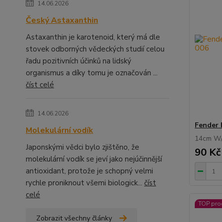
14.06.2026
Český Astaxanthin
Astaxanthin je karotenoid, který má dle
stovek odborných vědeckých studií celou
řadu pozitivních účinků na lidský
organismus a díky tomu je označován ...
číst celé
14.06.2026
Fender 
Molekulární vodík
14cm W/
Japonskými vědci bylo zjištěno, že
90 Kč
molekulární vodík se jeví jako nejúčinnější
antioxidant, protože je schopný velmi
rychle proniknout všemi biologick...
číst
celé
TOP pro
Zobrazit všechny články