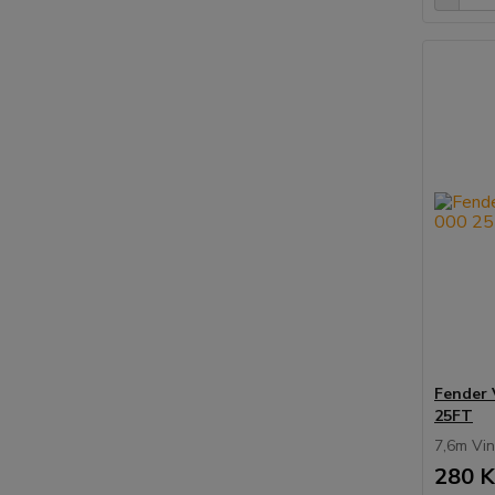
Fender 
25FT
7,6m Vi
280 K