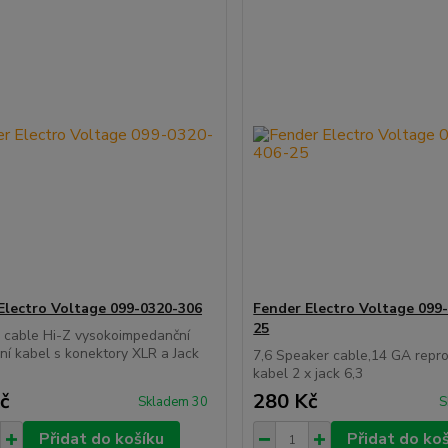
Electro Voltage 099-0320-306
Fender Electro Voltage 099
25
 cable Hi-Z vysokoimpedanční
ní kabel s konektory XLR a Jack
7,6 Speaker cable,14 GA repr
kabel 2 x jack 6,3
č
280 Kč
Skladem 30
S
Přidat do košíku
Přidat do ko