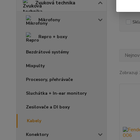
Cena:
Zvuková technika
Mikrofony
Skl
Repro + boxy
Bezdrátové systémy
Nejnově
Mixpulty
Zobrazuji 
Procesory, přehrávače
Sluchátka + In-ear monitory
Zesilovače a DI boxy
Kabely
Konektory