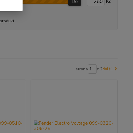
Do
Kč
produkt
strana
z 2
další