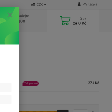
Přihlášení
CZK
 si rady? Zavolejte.
0
ks
 603 332 100
za
0 Kč
, 10-17 hod.)
271 Kč
ladem 237
TOP produkt