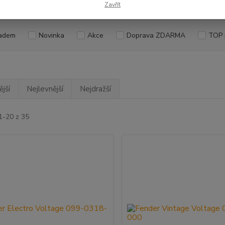
Kč
Od
Zavřít
adem
Novinka
Akce
Doprava ZDARMA
TOP 
jší
Nejlevnější
Nejdražší
1-20 z 35