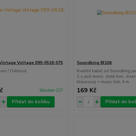
Vintage Voltage 099-0518-075
Soundking BI106
own / Oxblood
Kvalitní kabel od Soundking ja
2 x jack mono, zlaté kon., inser
klávesový + music link, 4 m
č
169 Kč
Skladem 227
Přidat do košíku
Přidat do ko