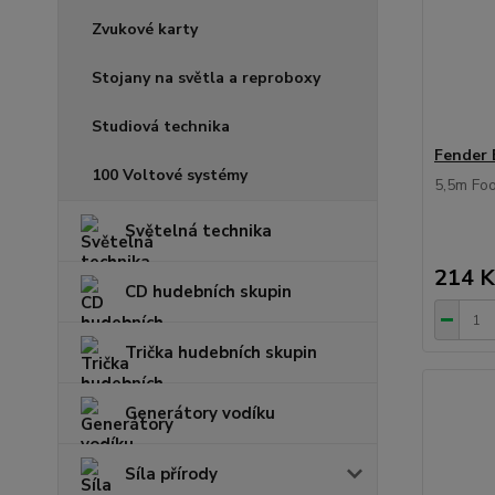
Zvukové karty
Stojany na světla a reproboxy
Studiová technika
Fender 
100 Voltové systémy
5,5m Foo
Světelná technika
214 K
CD hudebních skupin
Trička hudebních skupin
Generátory vodíku
Síla přírody