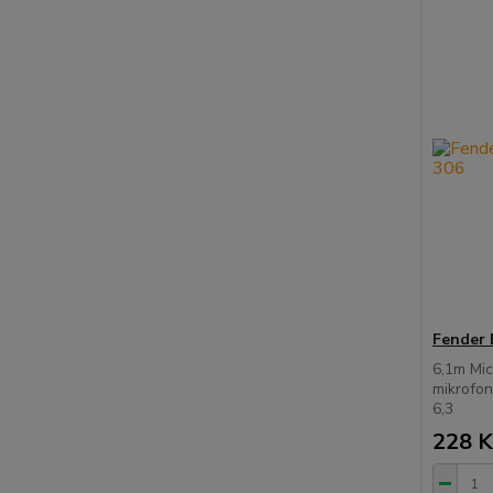
Fender 
6,1m Mic
mikrofon
6,3
228 K