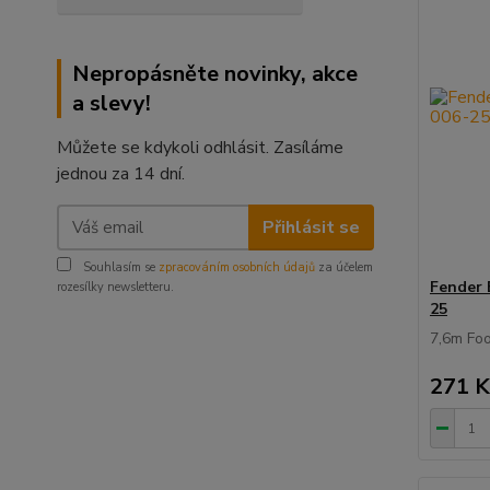
Nepropásněte novinky, akce
a slevy!
Můžete se kdykoli odhlásit. Zasíláme
jednou za 14 dní.
Přihlásit se
Souhlasím se
zpracováním osobních údajů
za účelem
Fender 
rozesílky newsletteru.
25
7,6m Foo
271 K