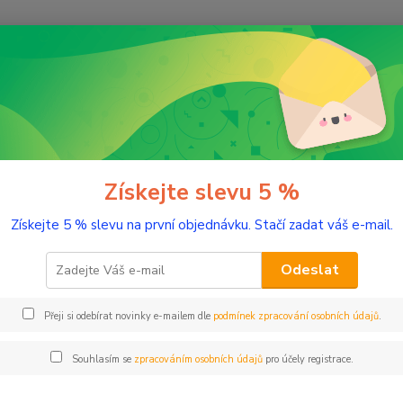
Nevíte
Hledat
+420
(Po-Pá
vuková technika
Kabely
ly
Získejte slevu 5 %
Získejte 5 % slevu na první objednávku. Stačí zadat váš e-mail.
dávanější
Odeslat
Fender Electro Voltage 099-0318-006-25
sk
Přeji si odebírat novinky e-mailem dle
podmínek zpracování osobních údajů
.
Souhlasím se
zpracováním osobních údajů
pro účely registrace.