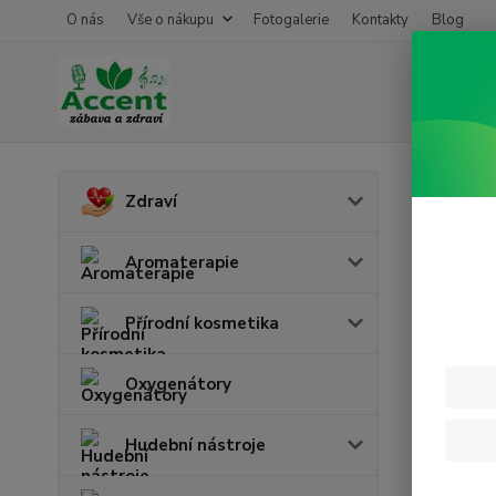
O nás
Vše o nákupu
Fotogalerie
Kontakty
Blog
Úvod
Z
Zdraví
Kabe
Aromaterapie
Nejpro
Přírodní kosmetika
1.
Oxygenátory
Hudební nástroje