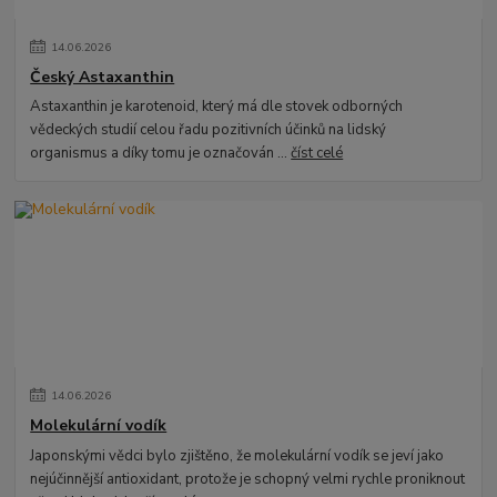
14
.
06
.
2026
Český Astaxanthin
Astaxanthin je karotenoid, který má dle stovek odborných
vědeckých studií celou řadu pozitivních účinků na lidský
organismus a díky tomu je označován ...
číst celé
14
.
06
.
2026
Molekulární vodík
Japonskými vědci bylo zjištěno, že molekulární vodík se jeví jako
nejúčinnější antioxidant, protože je schopný velmi rychle proniknout