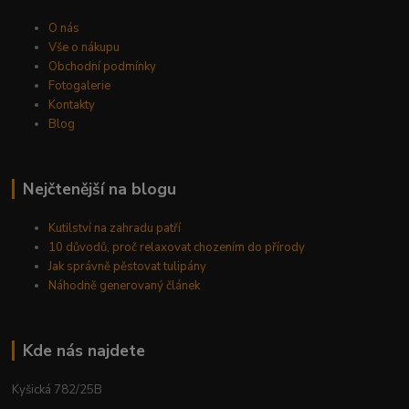
O nás
Vše o nákupu
Obchodní podmínky
Fotogalerie
Kontakty
Blog
Nejčtenější na blogu
Kutilství na zahradu patří
10 důvodů, proč relaxovat chozením do přírody
Jak správně pěstovat tulipány
Náhodně generovaný článek
Kde nás najdete
Kyšická 782/25B