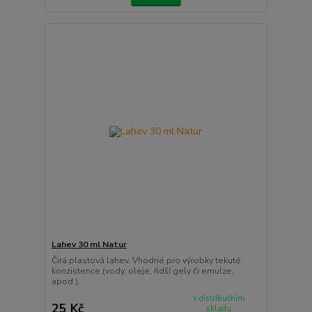
Lahev 30 ml Natur
Čirá plastová lahev. Vhodné pro výrobky tekuté
konzistence (vody, oleje, řidší gely či emulze,
apod.).
v distribučním
25 Kč
skladu