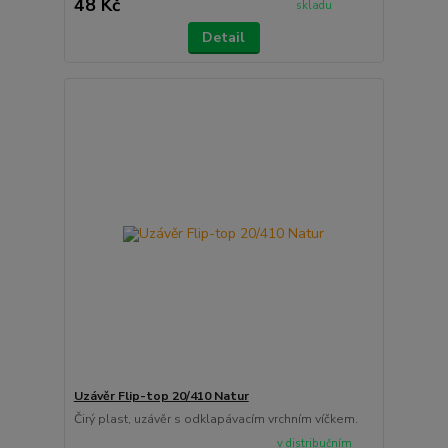
48 Kč
skladu
Detail
Uzávěr Flip-top 20/410 Natur
Čirý plast, uzávěr s odklapávacím vrchním víčkem.
v distribučním