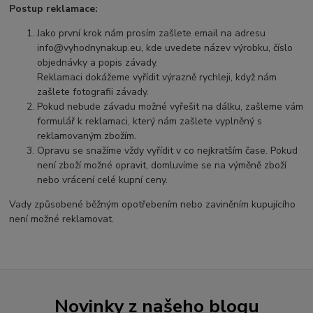
Postup reklamace:
Jako první krok nám prosím zašlete email na adresu
info@vyhodnynakup.eu
, kde uvedete název výrobku, číslo
objednávky a popis závady.
Reklamaci dokážeme vyřídit výrazně rychleji, když nám
zašlete fotografii závady.
Pokud nebude závadu možné vyřešit na dálku, zašleme vám
formulář k reklamaci, který nám zašlete vyplněný s
reklamovaným zbožím.
Opravu se snažíme vždy vyřídit v co nejkratším čase. Pokud
není zboží možné opravit, domluvíme se na výměně zboží
nebo vrácení celé kupní ceny.
Vady způsobené běžným opotřebením nebo zaviněním kupujícího
není možné reklamovat.
Novinky z našeho blogu