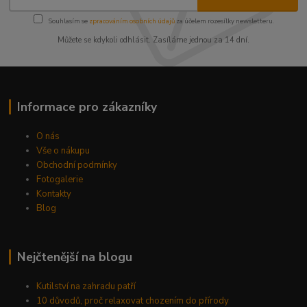
Souhlasím se
zpracováním osobních údajů
za účelem rozesílky newsletteru.
Můžete se kdykoli odhlásit. Zasíláme jednou za 14 dní.
Informace pro zákazníky
O nás
Vše o nákupu
Obchodní podmínky
Fotogalerie
Kontakty
Blog
Nejčtenější na blogu
Kutilství na zahradu patří
10 důvodů, proč relaxovat chozením do přírody