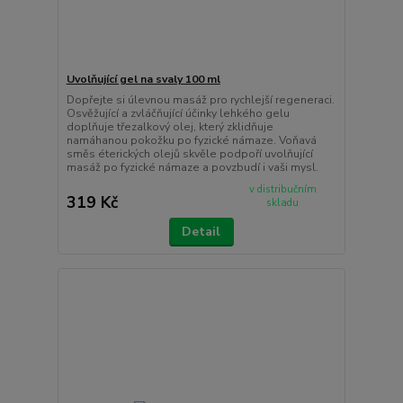
Uvolňující gel na svaly 100 ml
Dopřejte si úlevnou masáž pro rychlejší regeneraci.
Osvěžující a zvláčňující účinky lehkého gelu
doplňuje třezalkový olej, který zklidňuje
namáhanou pokožku po fyzické námaze. Voňavá
směs éterických olejů skvěle podpoří uvolňující
masáž po fyzické námaze a povzbudí i vaši mysl.
v distribučním
319 Kč
skladu
Detail