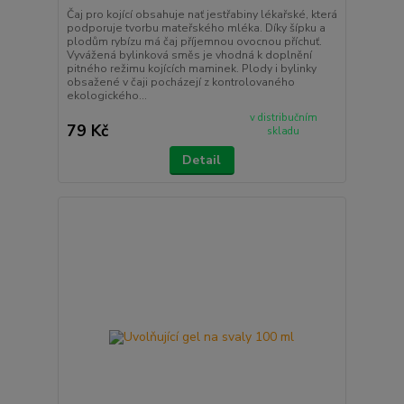
Čaj pro kojící obsahuje nať jestřabiny lékařské, která
podporuje tvorbu mateřského mléka. Díky šípku a
plodům rybízu má čaj příjemnou ovocnou příchuť.
Vyvážená bylinková směs je vhodná k doplnění
pitného režimu kojících maminek. Plody i bylinky
obsažené v čaji pocházejí z kontrolovaného
ekologického...
v distribučním
79 Kč
skladu
Detail