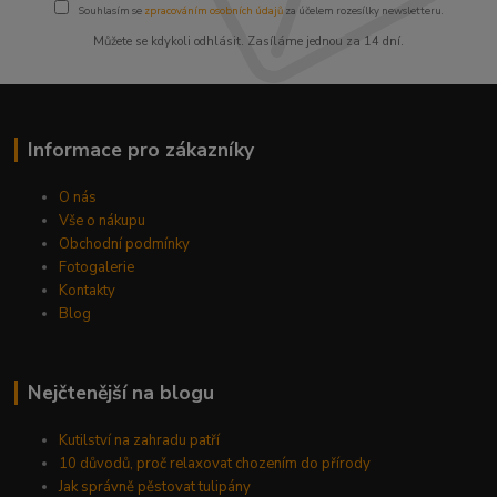
Souhlasím se
zpracováním osobních údajů
za účelem rozesílky newsletteru.
Můžete se kdykoli odhlásit. Zasíláme jednou za 14 dní.
Informace pro zákazníky
O nás
Vše o nákupu
Obchodní podmínky
Fotogalerie
Kontakty
Blog
Nejčtenější na blogu
Kutilství na zahradu patří
10 důvodů, proč relaxovat chozením do přírody
Jak správně pěstovat tulipány