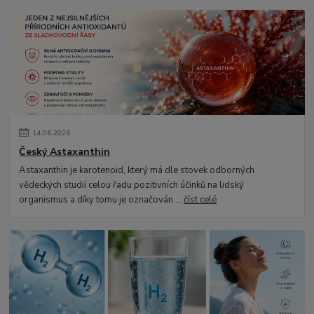
14
.
06
.
2026
Český Astaxanthin
Astaxanthin je karotenoid, který má dle stovek odborných
vědeckých studií celou řadu pozitivních účinků na lidský
organismus a díky tomu je označován ...
číst celé