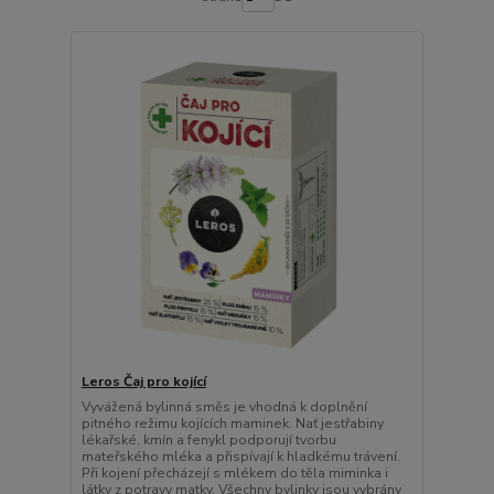
Leros Čaj pro kojící
Vyvážená bylinná směs je vhodná k doplnění
pitného režimu kojících maminek. Nať jestřabiny
lékařské, kmín a fenykl podporují tvorbu
mateřského mléka a přispívají k hladkému trávení.
Při kojení přecházejí s mlékem do těla miminka i
látky z potravy matky. Všechny bylinky jsou vybrány