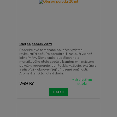
Olej po porodu 20 ml
Dopřejte své namáhané pokožce vydatnou
revitalizující péči. Po porodu si ji zaslouží víc než
kdy dřív. Vyvážená směs pupalkového a
meruňkového oleje spolu s bambuckým máslem
pokožku regeneruje, do hloubky vyživuje, zvláčňuje
a přispívá k obnovení její přirozené pružnosti.
Aroma éterických olejů dodá...
v distribučním
269 Kč
skladu
Detail