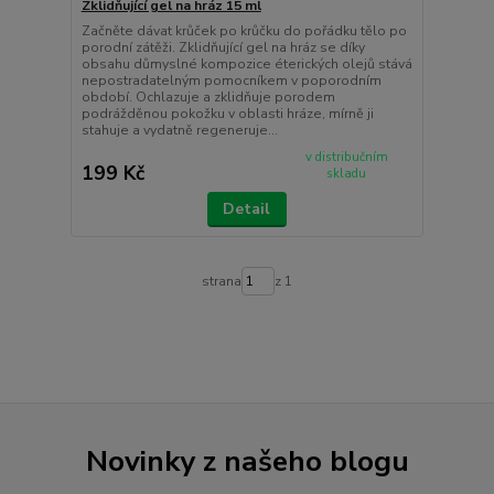
Zklidňující gel na hráz 15 ml
Začněte dávat krůček po krůčku do pořádku tělo po
porodní zátěži. Zklidňující gel na hráz se díky
obsahu důmyslné kompozice éterických olejů stává
nepostradatelným pomocníkem v poporodním
období. Ochlazuje a zklidňuje porodem
podrážděnou pokožku v oblasti hráze, mírně ji
stahuje a vydatně regeneruje...
v distribučním
199 Kč
skladu
Detail
strana
z 1
Novinky z našeho blogu