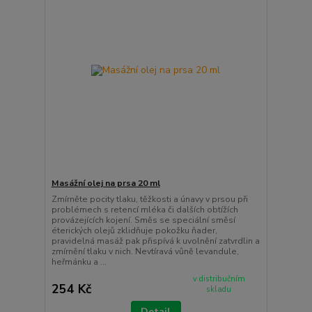
Masážní olej na prsa 20 ml
Zmírněte pocity tlaku, těžkosti a únavy v prsou při
problémech s retencí mléka či dalších obtížích
provázejících kojení. Směs se speciální směsí
éterických olejů zklidňuje pokožku ňader,
pravidelná masáž pak přispívá k uvolnění zatvrdlin a
zmírnění tlaku v nich. Nevtíravá vůně levandule,
heřmánku a ...
v distribučním
254 Kč
skladu
Detail