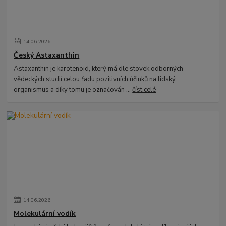
14
.
06
.
2026
Český Astaxanthin
Astaxanthin je karotenoid, který má dle stovek odborných
vědeckých studií celou řadu pozitivních účinků na lidský
organismus a díky tomu je označován ...
číst celé
14
.
06
.
2026
Molekulární vodík