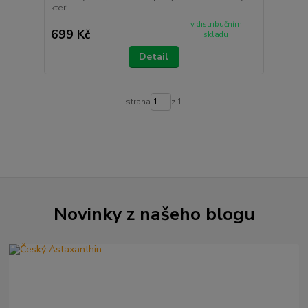
kter...
v distribučním
699 Kč
skladu
Detail
strana
z 1
Novinky z našeho blogu