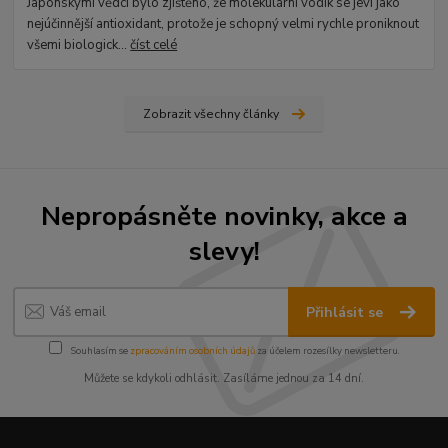
Japonskými vědci bylo zjištěno, že molekulární vodík se jeví jako
nejúčinnější antioxidant, protože je schopný velmi rychle proniknout
všemi biologick...
číst celé
Zobrazit všechny články
Nepropásněte novinky, akce a
slevy!
Přihlásit se
Souhlasím se
zpracováním osobních údajů
za účelem rozesílky newsletteru.
Můžete se kdykoli odhlásit. Zasíláme jednou za 14 dní.