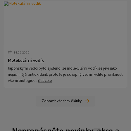
14
.
06
.
2026
Molekulární vodík
Japonskými vědci bylo zjištěno, že molekulární vodík se jeví jako
nejúčinnější antioxidant, protože je schopný velmi rychle proniknout
všemi biologick...
číst celé
Zobrazit všechny články
Nepropásněte novinky, akce a