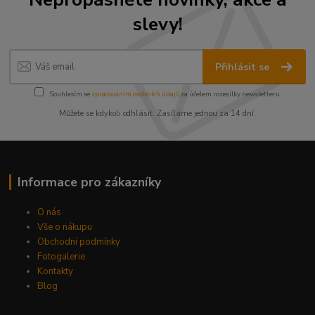
slevy!
Přihlásit se
Souhlasím se
zpracováním osobních údajů
za účelem rozesílky newsletteru.
Můžete se kdykoli odhlásit. Zasíláme jednou za 14 dní.
Informace pro zákazníky
O nás
Vše o nákupu
Obchodní podmínky
Fotogalerie
Kontakty
Blog