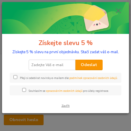
0
ks
+420 603 332 100
CZK
za
0 Kč
(Po-Pá, 10-17 hod.)
Menu
Získejte slevu 5 %
Hledat
Získejte 5 % slevu na první objednávku. Stačí zadat váš e-mail.
Zapomenuté heslo
Odeslat
Pokud již máte vytvořený účet, ale zapomněli jste své heslo, zadejte
Přeji si odebírat novinky e-mailem dle
podmínek zpracování osobních údajů
.
svou e-mailovou adresu, kterou jste uvedli při registraci. Zašleme Vám
na ni e-mail s odkazem pro nastavení nového hesla.
Souhlasím se
zpracováním osobních údajů
pro účely registrace.
Váš e-mail:
Zavřít
Obnovit heslo