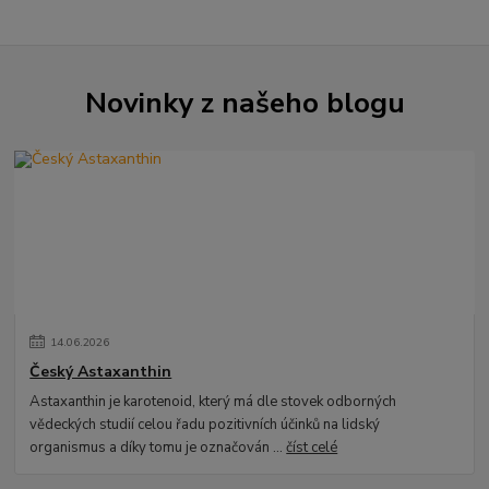
Novinky z našeho blogu
14
.
06
.
2026
Český Astaxanthin
Astaxanthin je karotenoid, který má dle stovek odborných
vědeckých studií celou řadu pozitivních účinků na lidský
organismus a díky tomu je označován ...
číst celé