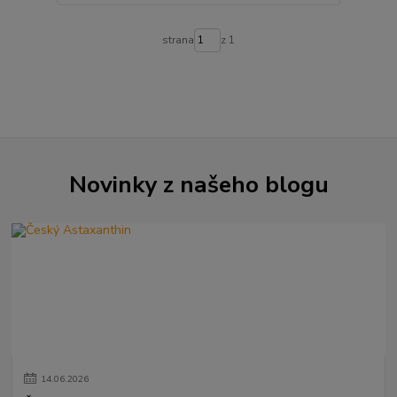
strana
z 1
Novinky z našeho blogu
14
.
06
.
2026