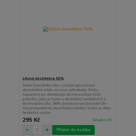
Lihová dezinfekce 92%
Směs biocidního lihu s čistým glycerínem -
dezinfekční směs na ruce i předměty. Směs
nepáchne po denaturaci ani nevysušuje tolik
pokožku, jako je tomu u dezinfekcí vyráběných z
technického lihu. 96% denaturovaný biocidní líh -
má prokazatelné dezinfekční účinky ! Směs je dále
ředitelná vodou.
295 Kč
Skladem 26
Přidat do košíku