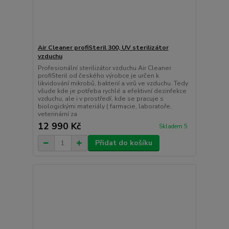
Air Cleaner profiSteril 300, UV sterilizátor
vzduchu
Profesionální sterilizátor vzduchu Air Cleaner
profiSteril od českého výrobce je určen k
likvidování mikrobů, bakterií a virů ve vzduchu. Tedy
všude kde je potřeba rychlé a efektivní dezinfekce
vzduchu, ale i v prostředí, kde se pracuje s
biologickými materiály ( farmacie, laboratoře,
veterinární za
12 990 Kč
Skladem 5
Přidat do košíku