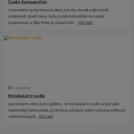
Český Astaxanthin
Astaxanthin je karotenoid, který má dle stovek odborných
vědeckých studií celou řadu pozitivních účinků na lidský
organismus a díky tomu je označován ...
číst celé
14
.
06
.
2026
Molekulární vodík
Japonskými vědci bylo zjištěno, že molekulární vodík se jeví jako
nejúčinnější antioxidant, protože je schopný velmi rychle proniknout
všemi biologick...
číst celé