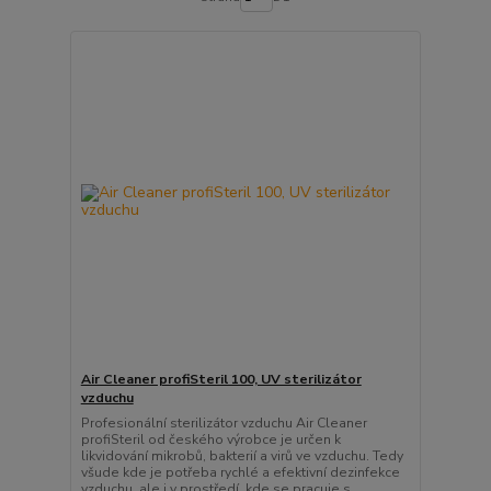
Air Cleaner profiSteril 100, UV sterilizátor
vzduchu
Profesionální sterilizátor vzduchu Air Cleaner
profiSteril od českého výrobce je určen k
likvidování mikrobů, bakterií a virů ve vzduchu. Tedy
všude kde je potřeba rychlé a efektivní dezinfekce
vzduchu, ale i v prostředí, kde se pracuje s