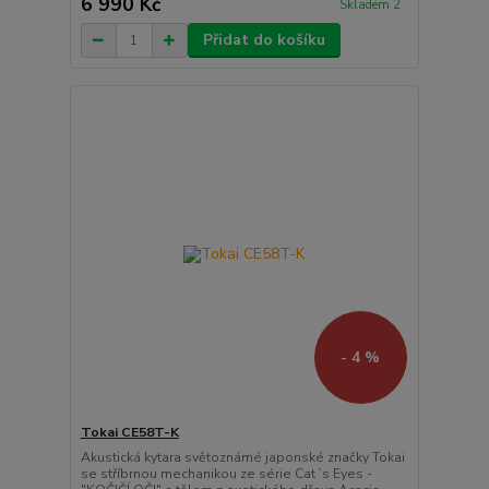
6 990 Kč
Skladem 2
Přidat do košíku
- 4 %
Tokai CE58T-K
Akustická kytara světoznámé japonské značky Tokai
se stříbrnou mechanikou ze série Cat´s Eyes -