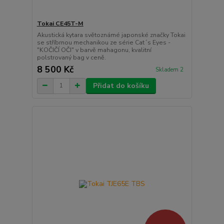
Tokai CE45T-M
Akustická kytara světoznámé japonské značky Tokai
se stříbrnou mechanikou ze série Cat´s Eyes -
"KOČIČÍ OČI" v barvě mahagonu, kvalitní
polstrovaný bag v ceně.
8 500 Kč
Skladem 2
Přidat do košíku