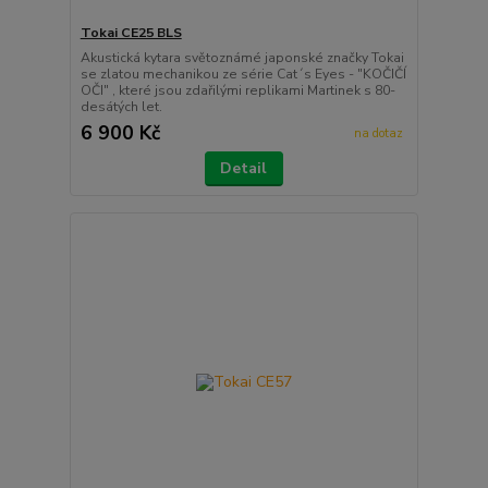
Tokai CE25 BLS
Akustická kytara světoznámé japonské značky Tokai
se zlatou mechanikou ze série Cat´s Eyes - "KOČIČÍ
OČI" , které jsou zdařilými replikami Martinek s 80-
desátých let.
6 900 Kč
na dotaz
Detail