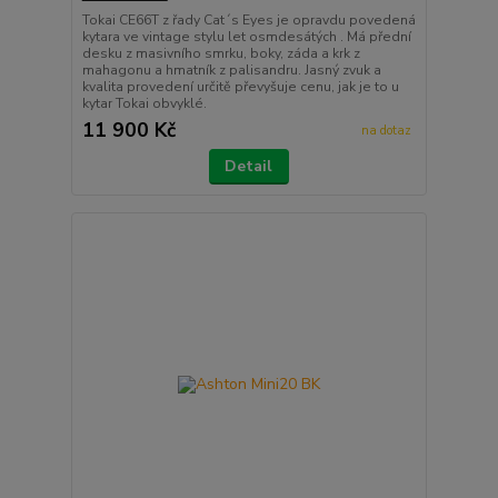
Tokai CE66T z řady Cat´s Eyes je opravdu povedená
kytara ve vintage stylu let osmdesátých . Má přední
desku z masivního smrku, boky, záda a krk z
mahagonu a hmatník z palisandru. Jasný zvuk a
kvalita provedení určitě převyšuje cenu, jak je to u
kytar Tokai obvyklé.
11 900 Kč
na dotaz
Detail