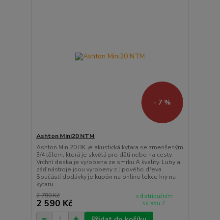
- 7 %
Ashton Mini20 NTM
Ashton Mini20 BK je akustická kytara se zmenšeným
3/4 tělem, která je skvělá pro děti nebo na cesty.
Vrchní deska je vyrobena ze smrku A kvality. Luby a
záď nástroje jsou vyrobeny z lipového dřeva.
Součástí dodávky je kupón na online lekce hry na
kytaru.
2 790 Kč
v distribučním
2 590 Kč
skladu 2
Přidat do košíku