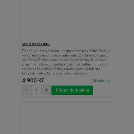
Wild Boar OMC
Pěkná akustická kytara anglické značky Wild Boar je
vyrobena z exotických materiálů. Záda a boky jsou
ze dřeva Zebrawood z rovníkové Afriky. Klasickou
přední smrkovou desku doplňuje celkem unikátní
cedrová loketní opěrka a mahagonový krk má
hmatník netradičně z černého ořešáku.
4 900 Kč
Skladem 1
Přidat do košíku