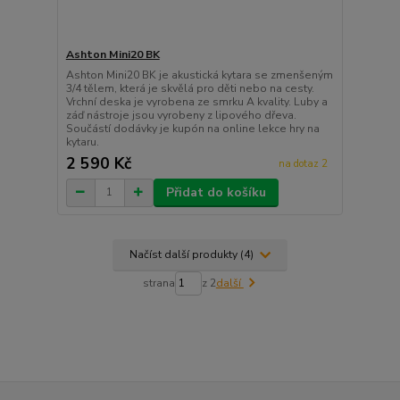
Ashton Mini20 BK
Ashton Mini20 BK je akustická kytara se zmenšeným
3/4 tělem, která je skvělá pro děti nebo na cesty.
Vrchní deska je vyrobena ze smrku A kvality. Luby a
záď nástroje jsou vyrobeny z lipového dřeva.
Součástí dodávky je kupón na online lekce hry na
kytaru.
2 590 Kč
na dotaz 2
Přidat do košíku
Načíst další produkty (4)
strana
z 2
další