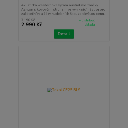
Akustická westernová kytara australské značky
Ashton s kovovými strunami je vynikající nástroj pro
začátečníky a žáky hudebních škol za skvělou cenu.
3 190 Kč
v distribučním
2 990 Kč
skladu
Detail