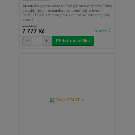
Akustická kytara světoznámé japonské značky Tokai
se stříbrnou mechanikou ze série Cat´s Eyes -
"KOČIČÍ OČI" z mahagonu, kvalitní polstrovaný bag
v ceně.
7 990 Kč
7 777 Kč
Skladem 2
Přidat do košíku