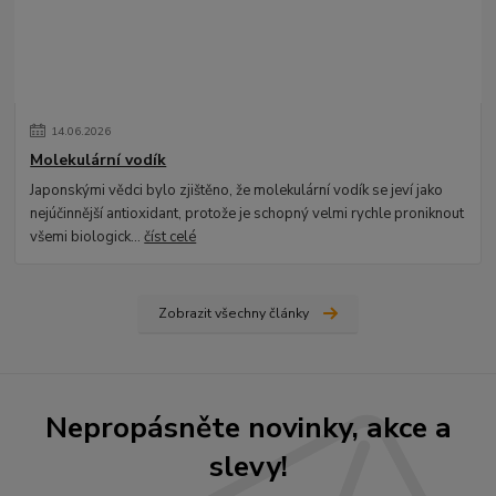
14
.
06
.
2026
Molekulární vodík
Japonskými vědci bylo zjištěno, že molekulární vodík se jeví jako
nejúčinnější antioxidant, protože je schopný velmi rychle proniknout
všemi biologick...
číst celé
Zobrazit všechny články
Nepropásněte novinky, akce a
slevy!