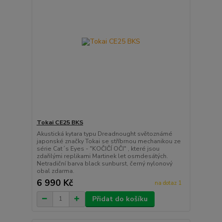
Tokai CE25 BKS
Akustická kytara typu Dreadnought světoznámé
japonské značky Tokai se stříbrnou mechanikou ze
série Cat´s Eyes - "KOČIČÍ OČI" , které jsou
zdařilými replikami Martinek let osmdesátých.
Netradiční barva black sunburst, černý nylonový
obal zdarma.
6 990 Kč
na dotaz 1
Přidat do košíku