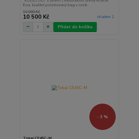
"KOČIČÍ OČI" s tělem z exotického dřeva Acacia
Koa, kvalitní polstrovaný bag v ceně.
10 900 Kč
10 500 Kč
skladem 2
Přidat do košíku
- 3 %
Tokai CE45C-M