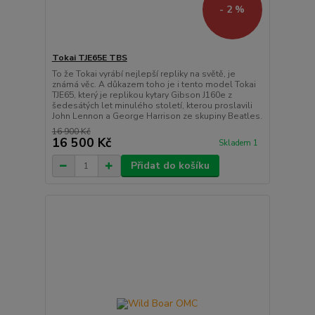
- 2 %
Tokai TJE65E TBS
To že Tokai vyrábí nejlepší repliky na světě, je
známá věc. A důkazem toho je i tento model Tokai
TJE65, který je replikou kytary Gibson J160e z
šedesátých let minulého století, kterou proslavili
John Lennon a George Harrison ze skupiny Beatles.
16 900 Kč
16 500 Kč
Skladem 1
Přidat do košíku