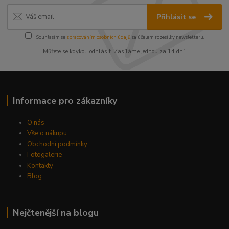
Přihlásit se
Souhlasím se
zpracováním osobních údajů
za účelem rozesílky newsletteru.
Můžete se kdykoli odhlásit. Zasíláme jednou za 14 dní.
Informace pro zákazníky
O nás
Vše o nákupu
Obchodní podmínky
Fotogalerie
Kontakty
Blog
Nejčtenější na blogu