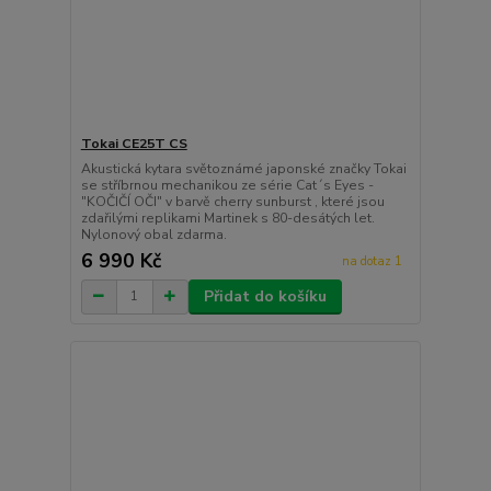
Tokai CE25T CS
Akustická kytara světoznámé japonské značky Tokai
se stříbrnou mechanikou ze série Cat´s Eyes -
"KOČIČÍ OČI" v barvě cherry sunburst , které jsou
zdařilými replikami Martinek s 80-desátých let.
Nylonový obal zdarma.
6 990 Kč
na dotaz 1
Přidat do košíku