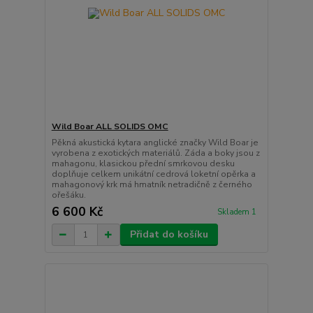
Wild Boar ALL SOLIDS OMC
Pěkná akustická kytara anglické značky Wild Boar je
vyrobena z exotických materiálů. Záda a boky jsou z
mahagonu, klasickou přední smrkovou desku
doplňuje celkem unikátní cedrová loketní opěrka a
mahagonový krk má hmatník netradičně z černého
ořešáku.
6 600 Kč
Skladem 1
Přidat do košíku