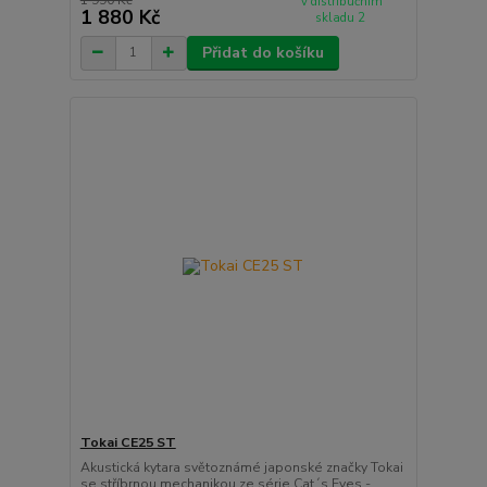
v distribučním
1 880 Kč
skladu 2
Přidat do košíku
Tokai CE25 ST
Akustická kytara světoznámé japonské značky Tokai
se stříbrnou mechanikou ze série Cat´s Eyes -