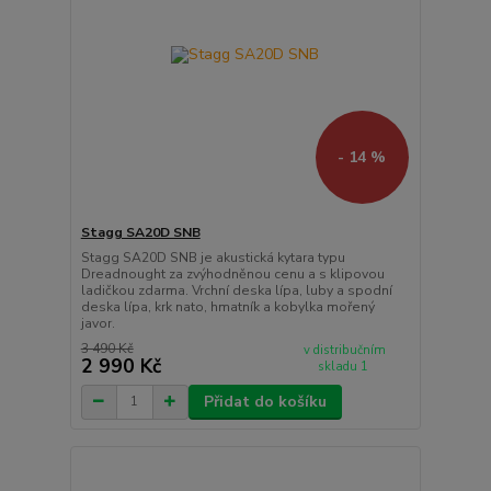
- 14 %
Stagg SA20D SNB
Stagg SA20D SNB je akustická kytara typu
Dreadnought za zvýhodněnou cenu a s klipovou
ladičkou zdarma. Vrchní deska lípa, luby a spodní
deska lípa, krk nato, hmatník a kobylka mořený
javor.
3 490 Kč
v distribučním
2 990 Kč
skladu 1
Přidat do košíku