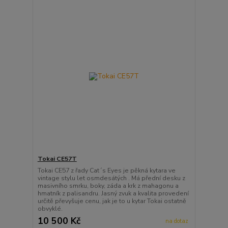
Tokai CE57T
Tokai CE57 z řady Cat´s Eyes je pěkná kytara ve
vintage stylu let osmdesátých . Má přední desku z
masivního smrku, boky, záda a krk z mahagonu a
hmatník z palisandru. Jasný zvuk a kvalita provedení
určitě převyšuje cenu, jak je to u kytar Tokai ostatně
obvyklé.
10 500 Kč
na dotaz