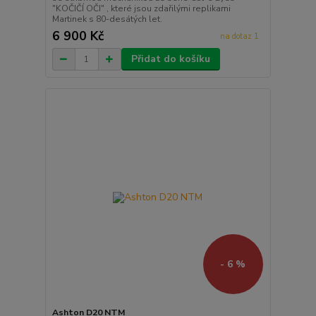
"KOČIČÍ OČI" , které jsou zdařilými replikami
Martinek s 80-desátých let.
6 900 Kč
na dotaz 1
Přidat do košíku
- 6 %
Ashton D20 NTM