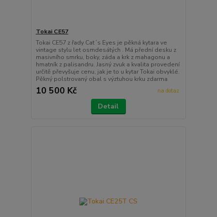
Tokai CE57
Tokai CE57 z řady Cat´s Eyes je pěkná kytara ve
vintage stylu let osmdesátých . Má přední desku z
masivního smrku, boky, záda a krk z mahagonu a
hmatník z palisandru. Jasný zvuk a kvalita provedení
určitě převyšuje cenu, jak je to u kytar Tokai obvyklé.
Pěkný polstrovaný obal s výztuhou krku zdarma
10 500 Kč
na dotaz
Detail