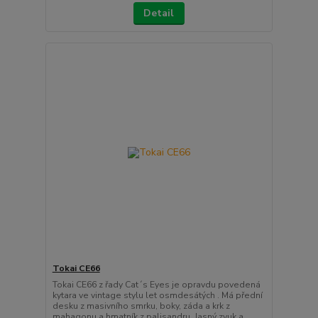
Detail
Tokai CE66
Tokai CE66 z řady Cat´s Eyes je opravdu povedená
kytara ve vintage stylu let osmdesátých . Má přední
desku z masivního smrku, boky, záda a krk z
mahagonu a hmatník z palisandru. Jasný zvuk a