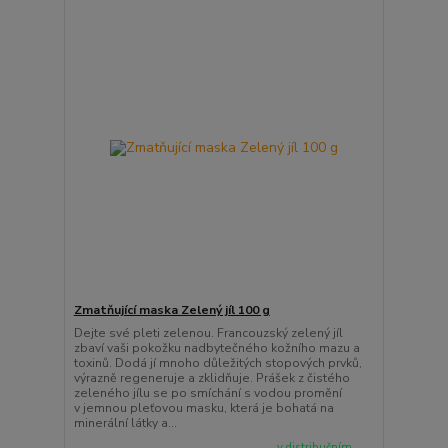
Zmatňující maska Zelený jíl 100 g
Dejte své pleti zelenou. Francouzský zelený jíl
zbaví vaši pokožku nadbytečného kožního mazu a
toxinů. Dodá jí mnoho důležitých stopových prvků,
výrazně regeneruje a zklidňuje. Prášek z čistého
zeleného jílu se po smíchání s vodou promění
v jemnou pleťovou masku, která je bohatá na
minerální látky a...
v distribučním