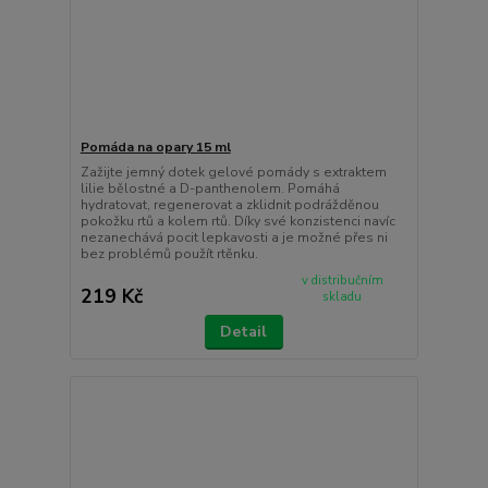
Pomáda na opary 15 ml
Zažijte jemný dotek gelové pomády s extraktem
lilie bělostné a D-panthenolem. Pomáhá
hydratovat, regenerovat a zklidnit podrážděnou
pokožku rtů a kolem rtů. Díky své konzistenci navíc
nezanechává pocit lepkavosti a je možné přes ni
bez problémů použít rtěnku.
v distribučním
219 Kč
skladu
Detail