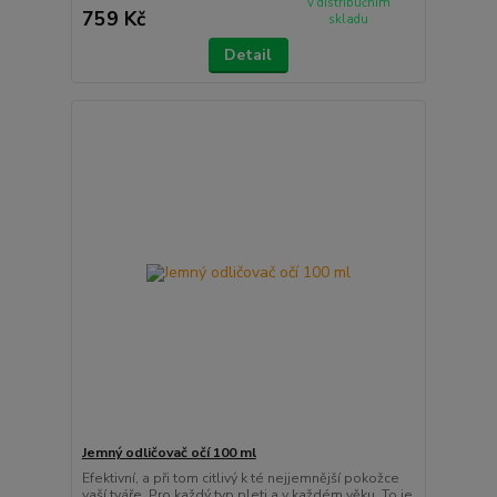
v distribučním
759 Kč
skladu
Detail
Jemný odličovač očí 100 ml
Efektivní, a při tom citlivý k té nejjemnější pokožce
vaší tváře. Pro každý typ pleti a v každém věku. To je