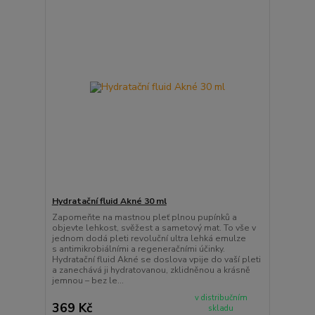
Hydratační fluid Akné 30 ml
Zapomeňte na mastnou pleť plnou pupínků a
objevte lehkost, svěžest a sametový mat. To vše v
jednom dodá pleti revoluční ultra lehká emulze
s antimikrobiálními a regeneračními účinky.
Hydratační fluid Akné se doslova vpije do vaší pleti
a zanechává ji hydratovanou, zklidněnou a krásně
jemnou – bez le...
v distribučním
369 Kč
skladu