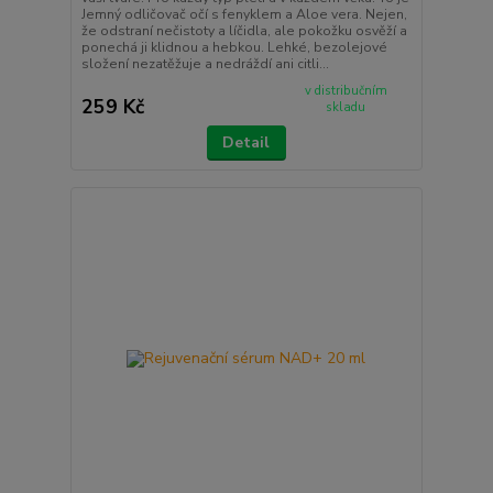
Jemný odličovač očí s fenyklem a Aloe vera. Nejen,
že odstraní nečistoty a líčidla, ale pokožku osvěží a
ponechá ji klidnou a hebkou. Lehké, bezolejové
složení nezatěžuje a nedráždí ani citli...
v distribučním
259 Kč
skladu
Detail