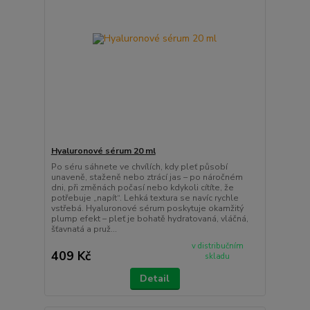
Hyaluronové sérum 20 ml
Po séru sáhnete ve chvílích, kdy pleť působí
unaveně, staženě nebo ztrácí jas – po náročném
dni, při změnách počasí nebo kdykoli cítíte, že
potřebuje „napít“. Lehká textura se navíc rychle
vstřebá. Hyaluronové sérum poskytuje okamžitý
plump efekt – pleť je bohatě hydratovaná, vláčná,
šťavnatá a pruž...
v distribučním
409 Kč
skladu
Detail