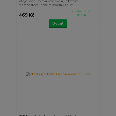
oleje, kyseliny hyaluronové a unikátních
vlastnostech lehké mikroemulze, kt...
v distribučním
469 Kč
skladu
Detail