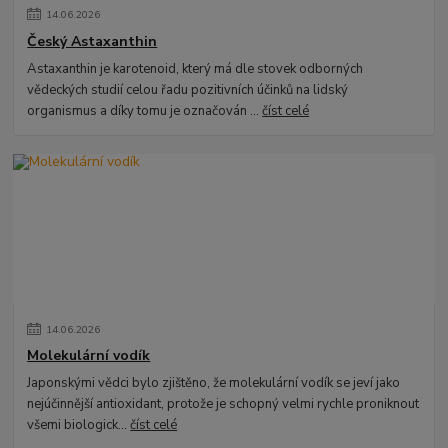
14
.
06
.
2026
Český Astaxanthin
Astaxanthin je karotenoid, který má dle stovek odborných
vědeckých studií celou řadu pozitivních účinků na lidský
organismus a díky tomu je označován ...
číst celé
14
.
06
.
2026
Molekulární vodík
Japonskými vědci bylo zjištěno, že molekulární vodík se jeví jako
nejúčinnější antioxidant, protože je schopný velmi rychle proniknout
všemi biologick...
číst celé