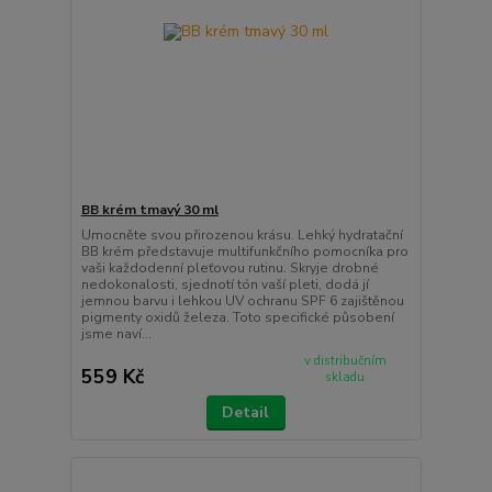
BB krém tmavý 30 ml
Umocněte svou přirozenou krásu. Lehký hydratační
BB krém představuje multifunkčního pomocníka pro
vaši každodenní pleťovou rutinu. Skryje drobné
nedokonalosti, sjednotí tón vaší pleti, dodá jí
jemnou barvu i lehkou UV ochranu SPF 6 zajištěnou
pigmenty oxidů železa. Toto specifické působení
jsme naví...
v distribučním
559 Kč
skladu
Detail