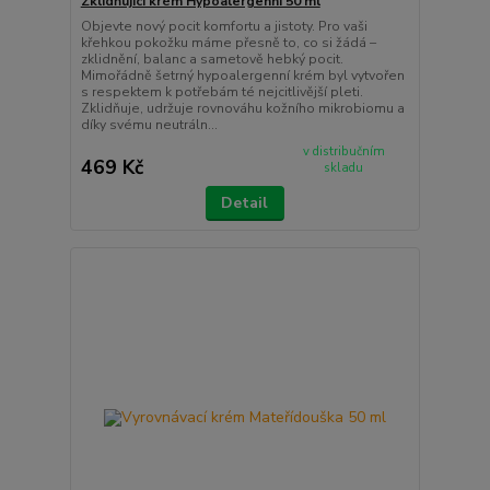
Zklidňující krém Hypoalergenní 50 ml
Objevte nový pocit komfortu a jistoty. Pro vaši
křehkou pokožku máme přesně to, co si žádá –
zklidnění, balanc a sametově hebký pocit.
Mimořádně šetrný hypoalergenní krém byl vytvořen
s respektem k potřebám té nejcitlivější pleti.
Zklidňuje, udržuje rovnováhu kožního mikrobiomu a
díky svému neutráln...
v distribučním
469 Kč
skladu
Detail