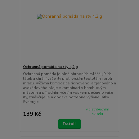
Ochranná pomáda na rty 4,2 g
Ochranná pomáda je plná přírodních zvláčňujících
látek a chrání vaše rty proti vyšším teplotám i proti
mrazu. Výživná kompozice ricinového, arganového a
avokádového oleje v kombinaci s bambuckým
máslem a přírodním včelím voskem pečuje o vaše
rty, změkčuje je a dodává potřebné výživné látky.
Synergic...
v distribučním
139 Kč
skladu
Detail