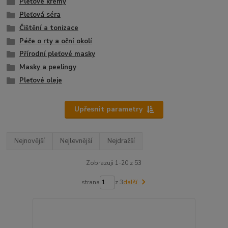
Pleťové krémy
Pleťová séra
Čištění a tonizace
Péče o rty a oční okolí
Přírodní pleťové masky
Masky a peelingy
Pleťové oleje
Upřesnit parametry
Nejnovější
Nejlevnější
Nejdražší
Zobrazuji 1-20 z 53
strana
z 3
další