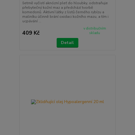
šetrně vyčistí aknózní pleť do hloubky, odstraňuje
přebytečný kožní maz a předchází tvorbě
komedonů. Aktivní látky z listů černého rybízu a
maliníku účinně brání oxidaci kožního mazu, a tím i
ucpávání ...
v distribučním
409 Kč
skladu
Detail