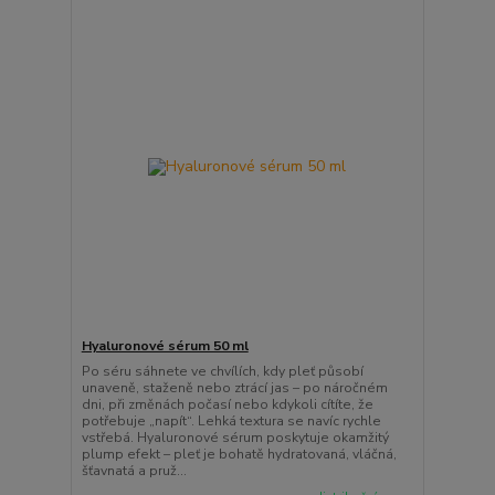
Hyaluronové sérum 50 ml
Po séru sáhnete ve chvílích, kdy pleť působí
unaveně, staženě nebo ztrácí jas – po náročném
dni, při změnách počasí nebo kdykoli cítíte, že
potřebuje „napít“. Lehká textura se navíc rychle
vstřebá. Hyaluronové sérum poskytuje okamžitý
plump efekt – pleť je bohatě hydratovaná, vláčná,
šťavnatá a pruž...