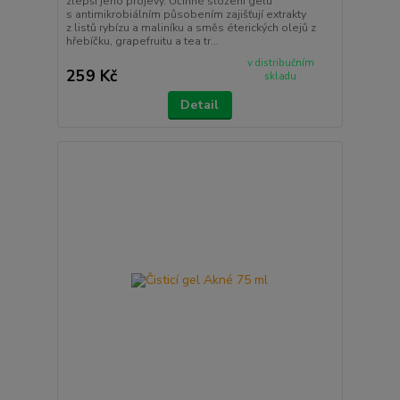
zlepší jeho projevy. Účinné složení gelu
s antimikrobiálním působením zajišťují extrakty
z listů rybízu a maliníku a směs éterických olejů z
hřebíčku, grapefruitu a tea tr...
v distribučním
259 Kč
skladu
Detail