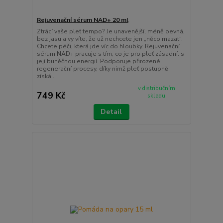
Rejuvenační sérum NAD+ 20 ml
Ztrácí vaše pleť tempo? Je unavenější, méně pevná,
bez jasu a vy víte, že už nechcete jen „něco mazat“.
Chcete péči, která jde víc do hloubky. Rejuvenační
sérum NAD+ pracuje s tím, co je pro pleť zásadní: s
její buněčnou energií. Podporuje přirozené
regenerační procesy, díky nimž pleť postupně
získá...
v distribučním
749 Kč
skladu
Detail