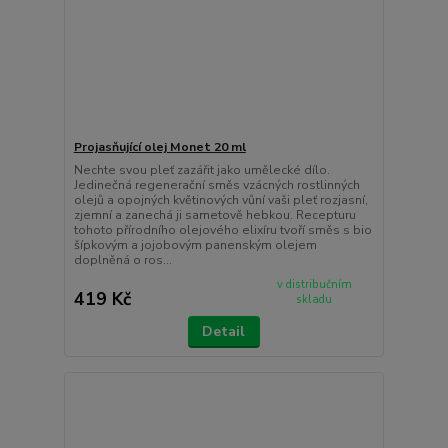
Projasňující olej Monet 20 ml
Nechte svou pleť zazářit jako umělecké dílo.
Jedinečná regenerační směs vzácných rostlinných
olejů a opojných květinových vůní vaši pleť rozjasní,
zjemní a zanechá ji sametově hebkou. Recepturu
tohoto přírodního olejového elixíru tvoří směs s bio
šípkovým a jojobovým panenským olejem
doplněná o ros...
v distribučním
419 Kč
skladu
Detail