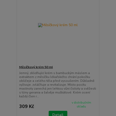
Měsíčkový krém 50 ml
Jemný, zklidňující krém s bambuckým máslem a
extraktem z měsíčku lékařského chrání pokožku
obličeje a celého těla před vysoušením. Důkladně
vyživuje, zvláčňuje a revitalizuje. Místo pocitu
mastnoty zanechá jen lehkou vůni čistoty a svěžesti
s tóny gerania a šalvěje muškátové. Krém ocení
každý člen r...
v distribučním
309 Kč
skladu
Detail