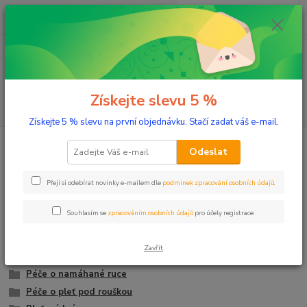
0
ks
+420 603 332 100
CZK
za
0 Kč
(Po-Pá, 10-17 hod.)
Menu
Získejte slevu 5 %
Hledat
Získejte 5 % slevu na první objednávku. Stačí zadat váš e-mail.
Úvod
Přírodní kosmetika
Pleť
Odeslat
Pleť
Přeji si odebírat novinky e-mailem dle
podmínek zpracování osobních údajů
.
Obličejové regenerační oleje
Souhlasím se
zpracováním osobních údajů
pro účely registrace.
Péče o oči a oční okolí
Péče o ekzematickou pokožku a lup
Zavřít
Čištění pleti
Péče o namáhané ruce
Péče o pleť pod rouškou