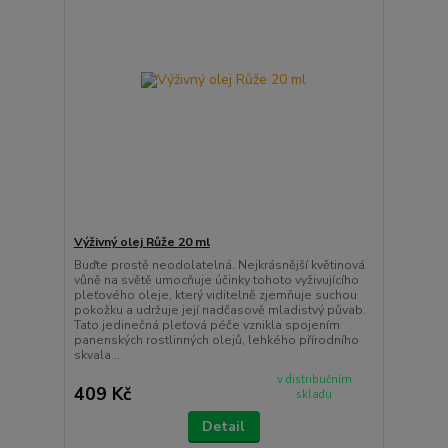
Výživný olej Růže 20 ml
Buďte prostě neodolatelná. Nejkrásnější květinová
vůně na světě umocňuje účinky tohoto vyživujícího
pleťového oleje, který viditelně zjemňuje suchou
pokožku a udržuje její nadčasově mladistvý půvab.
Tato jedinečná pleťová péče vznikla spojením
panenských rostlinných olejů, lehkého přírodního
skvala...
v distribučním
409 Kč
skladu
Detail