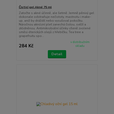
Čisticí gel Akné 75 ml
Zatočte s akné účinně, ale šetrně. Jemně pěnivý gel
dokonale odstraňuje nečistoty, mastnotu i make-
up, aniž by dráždil nebo vysušoval pokožku.
Náročnou aknózní pleť zanechá čistou, svěží a
zklidněnou. Antimikrobiální účinky cíleně zvolené
směsi éterických olejů z hřebíčku, Tea tree a
grapefruitu spo...
v distribučním
284 Kč
skladu
Detail