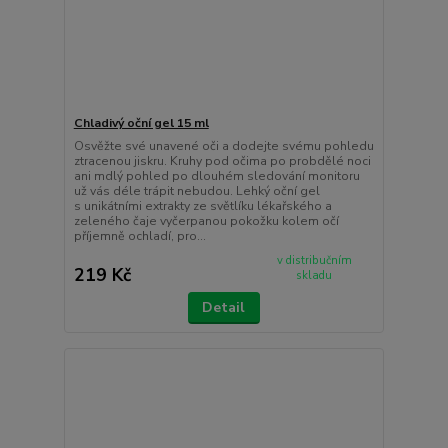
Chladivý oční gel 15 ml
Osvěžte své unavené oči a dodejte svému pohledu
ztracenou jiskru. Kruhy pod očima po probdělé noci
ani mdlý pohled po dlouhém sledování monitoru
už vás déle trápit nebudou. Lehký oční gel
s unikátními extrakty ze světlíku lékařského a
zeleného čaje vyčerpanou pokožku kolem očí
příjemně ochladí, pro...
v distribučním
219 Kč
skladu
Detail