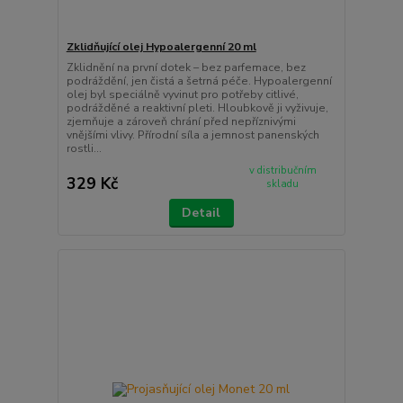
Zklidňující olej Hypoalergenní 20 ml
Zklidnění na první dotek – bez parfemace, bez
podráždění, jen čistá a šetrná péče. Hypoalergenní
olej byl speciálně vyvinut pro potřeby citlivé,
podrážděné a reaktivní pleti. Hloubkově ji vyživuje,
zjemňuje a zároveň chrání před nepříznivými
vnějšími vlivy. Přírodní síla a jemnost panenských
rostli...
v distribučním
329 Kč
skladu
Detail