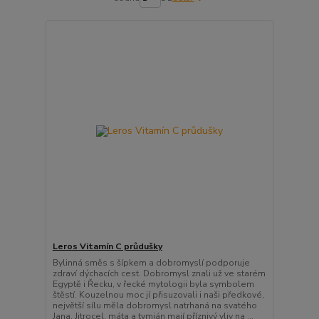
Leros Vitamín C průdušky
Bylinná směs s šípkem a dobromyslí podporuje
zdraví dýchacích cest. Dobromysl znali už ve starém
Egyptě i Řecku, v řecké mytologii byla symbolem
štěstí. Kouzelnou moc jí přisuzovali i naši předkové,
největší sílu měla dobromysl natrhaná na svatého
Jana. Jitrocel, máta a tymián mají příznivý vliv na ...