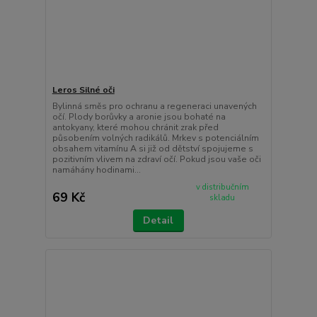
Leros Silné oči
Bylinná směs pro ochranu a regeneraci unavených
očí. Plody borůvky a aronie jsou bohaté na
antokyany, které mohou chránit zrak před
působením volných radikálů. Mrkev s potenciálním
obsahem vitamínu A si již od dětství spojujeme s
pozitivním vlivem na zdraví očí. Pokud jsou vaše oči
namáhány hodinami...
v distribučním
69 Kč
skladu
Detail