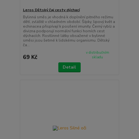
Leros Dětský čaj cesty dýchací
Bylinná směs je vhodná k doplnění pitného režimu
dětí, zvláště v chladném období. Šípky, lipový květ a
echinacea přispívají k posílení imunity. Černý rybíz a
divizna podporují normální funkci horních cest
dýchacích. Rostlinné látky obsažené v bylinné
směsi jsou šetrné k lidskému organismu. Dětský
ča...
v distribučním
69 Kč
skladu
Detail