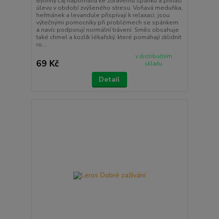
Bylinný čaj napomáhá ke zdravému spánku a přináší
úlevu v období zvýšeného stresu. Voňavá meduňka,
heřmánek a levandule přispívají k relaxaci, jsou
výtečnými pomocníky při problémech se spánkem
a navíc podporují normální trávení. Směs obsahuje
také chmel a kozlík lékařský, které pomáhají zklidnit
ro...
v distribučním
69 Kč
skladu
Detail