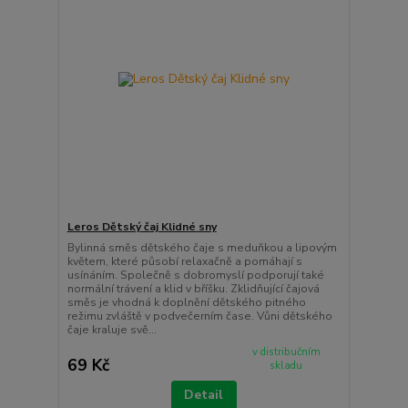
Leros Dětský čaj Klidné sny
Bylinná směs dětského čaje s meduňkou a lipovým
květem, které působí relaxačně a pomáhají s
usínáním. Společně s dobromyslí podporují také
normální trávení a klid v bříšku. Zklidňující čajová
směs je vhodná k doplnění dětského pitného
režimu zvláště v podvečerním čase. Vůni dětského
čaje kraluje svě...
v distribučním
69 Kč
skladu
Detail