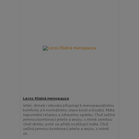
Leros Klidná menopauza
Jetel, drmek i vrbovka přispívají k menopauzálnímu
komfortu a k normálnímu stavu kostí a kloubů. Máta
napomáhá relaxaci a zdravému spánku. Chuť začíná
jemnou kombinací jetele a anýzu, s mírně zemitou
chutí drmku, poté se přidá osvěžující máta. Chuť
začíná jemnou kombinací jetele a anýzu, s mírně
ze...