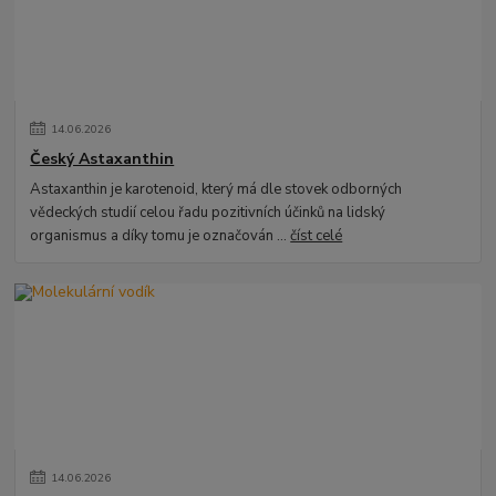
14
.
06
.
2026
Český Astaxanthin
Astaxanthin je karotenoid, který má dle stovek odborných
vědeckých studií celou řadu pozitivních účinků na lidský
organismus a díky tomu je označován ...
číst celé
14
.
06
.
2026