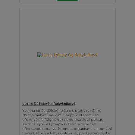
Leros Dětský čaj Rakytníkový
Bylinná směs dětského čaje s plody rakytníku
chutná malým i velkým. Rakytník, kterému se
přezdívá sibiřský zázrak nebo oranžový poklad,
spolu s šípky a lipovým květem podporuje
přirozenou obranyschopnost organismu a normální
trávení. Plody a listy rakytníku si, podle staré řecké