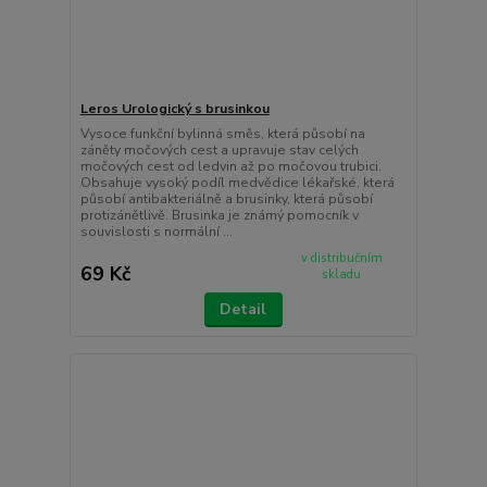
Leros Urologický s brusinkou
Vysoce funkční bylinná směs, která působí na
záněty močových cest a upravuje stav celých
močových cest od ledvin až po močovou trubici.
Obsahuje vysoký podíl medvědice lékařské, která
působí antibakteriálně a brusinky, která působí
protizánětlivě. Brusinka je známý pomocník v
souvislosti s normální ...
v distribučním
69 Kč
skladu
Detail