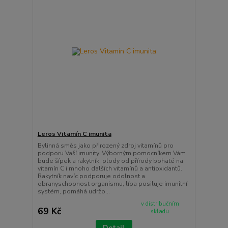
Leros Vitamín C imunita
Bylinná směs jako přirozený zdroj vitamínů pro
podporu Vaší imunity. Výborným pomocníkem Vám
bude šípek a rakytník, plody od přírody bohaté na
vitamín C i mnoho dalších vitamínů a antioxidantů.
Rakytník navíc podporuje odolnost a
obranyschopnost organismu, lípa posiluje imunitní
systém, pomáhá udržo...
v distribučním
69 Kč
skladu
Detail