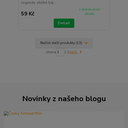
legendy, oblíbil báj...
v distribučním
59 Kč
skladu
Detail
Načíst další produkty (13)
strana
z 2
další
Novinky z našeho blogu