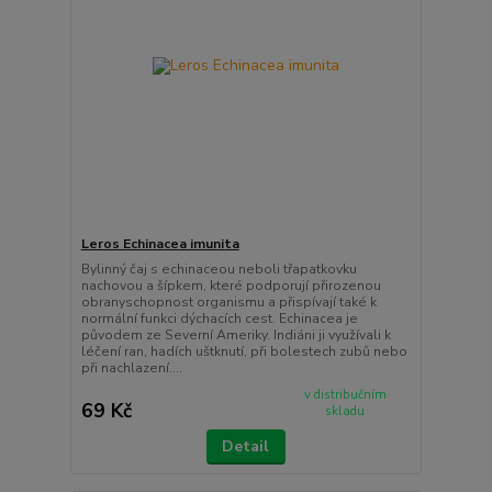
Leros Echinacea imunita
Bylinný čaj s echinaceou neboli třapatkovku
nachovou a šípkem, které podporují přirozenou
obranyschopnost organismu a přispívají také k
normální funkci dýchacích cest. Echinacea je
původem ze Severní Ameriky. Indiáni ji využívali k
léčení ran, hadích uštknutí, při bolestech zubů nebo
při nachlazení....
v distribučním
69 Kč
skladu
Detail