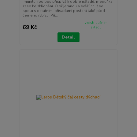
imunitu, rooibos přispívá k dobré náladě, meduňka
zase ke zklidnění. O příjemnou a svěží chuť se
spolu s ostatními přísadami postará také plod
černého rybízu. Pří...
v distribučním
69 Kč
skladu
Detail