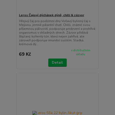
Leros Čajový dýchánek dýně, chilli & zázvor
Hřejivý čaj pro podzimní dny Voňavý bylinný čaj s
hřejivou, jemně pikantní chutí. Chilli, známé svou
příjemnou pálivostí, podporuje prokrvení a prohřívá
organismus v chladných dnech. Zázvor přidává
štiplavý, kořenitý tón, který nejen zahřívá, ale
zároveň podporuje imunitní systém. Sladká,
krémová dý...
v distribučním
69 Kč
skladu
Detail