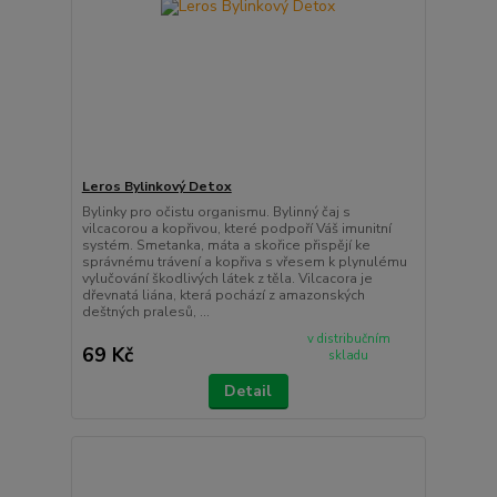
Leros Bylinkový Detox
Bylinky pro očistu organismu. Bylinný čaj s
vilcacorou a kopřivou, které podpoří Váš imunitní
systém. Smetanka, máta a skořice přispějí ke
správnému trávení a kopřiva s vřesem k plynulému
vylučování škodlivých látek z těla. Vilcacora je
dřevnatá liána, která pochází z amazonských
deštných pralesů, ...
v distribučním
69 Kč
skladu
Detail