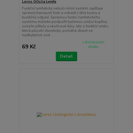
Leros Očista Lymfa
Funkční lymfatický neboli mízní systém zajišťuje
správný transport živin a odvádí z těla toxiny a
buněčný odpad. Správnou funkci lymfatického
systému můžete podpořit bylinnou směsí kopřivy,
svízele přítuly a skořicové kůry. Jde o funkční směs,
která působí diureticky, pomáhá zbavit se
nadbytečné vod...
v distribučním
69 Kč
skladu
Detail