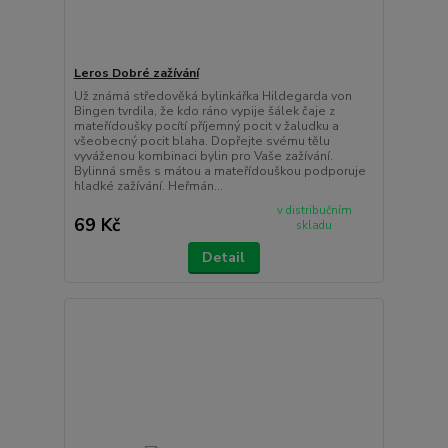
Leros Dobré zažívání
Už známá středověká bylinkářka Hildegarda von
Bingen tvrdila, že kdo ráno vypije šálek čaje z
mateřídoušky pocítí příjemný pocit v žaludku a
všeobecný pocit blaha. Dopřejte svému tělu
vyváženou kombinaci bylin pro Vaše zažívání.
Bylinná směs s mátou a mateřídouškou podporuje
hladké zažívání. Heřmán...
v distribučním
69 Kč
skladu
Detail