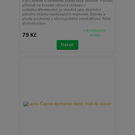
v BIO kvalitě s okvětními plátky růže stolisté. Působí
příznivě na ženské zdraví a relaxaci v
průběhu těhotenství, je vhodná jako doplnění
pitného režimu nastávajících maminek. Bylinky a
plody pocházejí z ekologického zemědělství. Růže
stolistá půso...
v distribučním
79 Kč
skladu
Detail