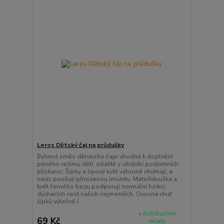
Leros Dětský čaj na průdušky
Bylinná směs dětského čaje vhodná k doplnění
pitného režimu dětí, zvláště v období podzimních
plískanic. Šípky a lipový květ výborně chutnají, a
navíc posilují přirozenou imunitu. Mateřídouška a
květ černého bezu podporují normální funkci
dýchacích cest našich nejmenších. Ovocná chuť
šípků výtečně l...
v distribučním
69 Kč
skladu