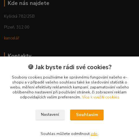
Kde nás najdete
Kyšická 782/25B
Plzeň, 312 00
kancelář
Kontakty
🍪 Jak byste rádi své cookies?
Ing. Michal Vaněk
+420 603 332 100
Soubory cookies používáme ke správnému fungování našeho e-
shopu a v případě vašeho souhlasu také ke sledování statistik o
(Po-Pá, 10-17 hod.)
webu, měření efektivity reklamních kampaní, zapamatování vašeho
oblíbeného nastavení při používání stránek, či zobrazení reklam
info@vyhodnynakup.eu
odpovídajících vašim preferencím.
Více k využití cookies
Souhlasím
Nastavení
Souhlas můžete odmítnout
zde
.
Vytvořeno na
Eshop-rychle.cz