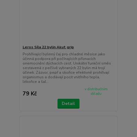
Leros Síla 22 bylin Akut grip
Prohřívající bylinný čaj pro chladné měsíce jako
účinná podpora při počínajících příznacích
onemocnění dýchacích cest. Unikátní funkční směs
sestavená z pečlivě vybraných 22 bylin má trojí
účinek. Zázvor, pepř a skořice efektivně prohřívají
organismus a dodávají pocit vnitřního tepla,
lékořice a šal...
v distribučním
79 Kč
skladu
Detail