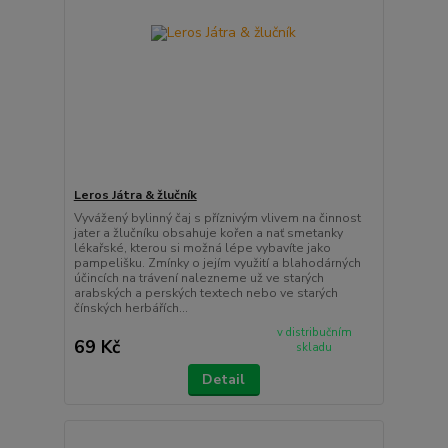
Leros Játra & žlučník
Vyvážený bylinný čaj s příznivým vlivem na činnost
jater a žlučníku obsahuje kořen a nať smetanky
lékařské, kterou si možná lépe vybavíte jako
pampelišku. Zmínky o jejím využití a blahodárných
účincích na trávení nalezneme už ve starých
arabských a perských textech nebo ve starých
čínských herbářích...
v distribučním
69 Kč
skladu
Detail