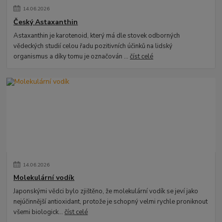
14
.
06
.
2026
Český Astaxanthin
Astaxanthin je karotenoid, který má dle stovek odborných
vědeckých studií celou řadu pozitivních účinků na lidský
organismus a díky tomu je označován ...
číst celé
14
.
06
.
2026
Molekulární vodík
Japonskými vědci bylo zjištěno, že molekulární vodík se jeví jako
nejúčinnější antioxidant, protože je schopný velmi rychle proniknout
všemi biologick...
číst celé