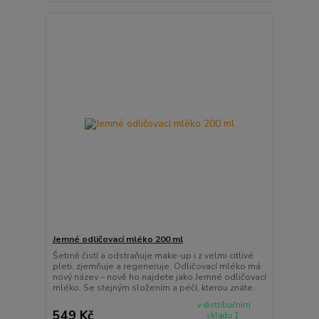
Jemné odličovací mléko 200 ml
Šetrně čistí a odstraňuje make-up i z velmi citlivé
pleti, zjemňuje a regeneruje. Odličovací mléko má
nový název – nově ho najdete jako Jemné odličovací
mléko. Se stejným složením a péčí, kterou znáte.
v distribučním
549 Kč
skladu 1