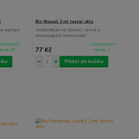
o
Bio Niaouli 2 ml tester sklo
 na dýchací
Antibiotikum na dýchací, virová a
imunologická onemocnění
istribučním
v distribučním
77 Kč
kladu 55
skladu 1
šíku
Přidat do košíku