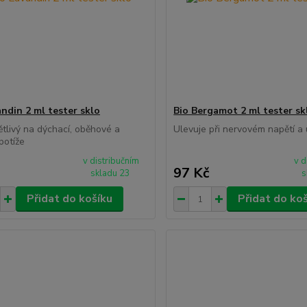
andin 2 ml tester sklo
Bio Bergamot 2 ml tester sk
ětlivý na dýchací, oběhové a
Ulevuje při nervovém napětí a 
potíže
v distribučním
v d
97 Kč
skladu 23
s
Přidat do košíku
Přidat do ko