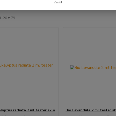
Zavřít
jší
Nejlevnější
Nejdražší
1-20 z 79
lyptus radiata 2 ml tester sklo
Bio Levandule 2 ml tester s