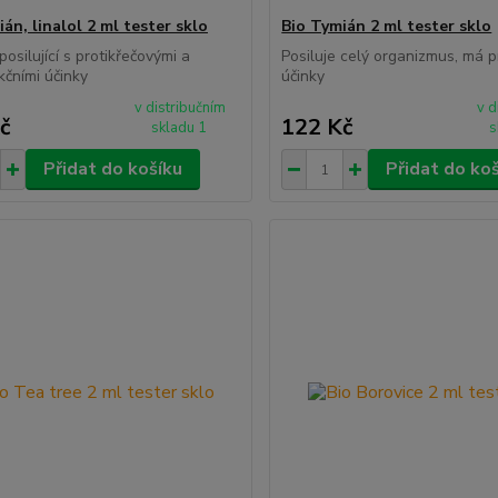
án, linalol 2 ml tester sklo
Bio Tymián 2 ml tester sklo
osilující s protikřečovými a
Posiluje celý organizmus, má pr
kčními účinky
účinky
v distribučním
v d
č
122 Kč
skladu 1
s
Přidat do košíku
Přidat do ko