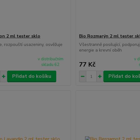
on 2 ml tester sklo
Bio Rozmarýn 2 ml tester sk
je, rozpouští usazeniny, osvěžuje
Všestranně posilující, podporuj
energie a krevní oběh
v distribučním
v d
77 Kč
skladu 62
Přidat do košíku
Přidat do ko