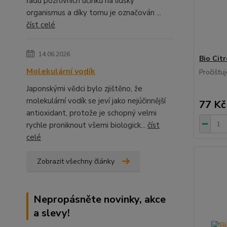
řadu pozitivních účinků na lidský
organismus a díky tomu je označován ...
číst celé
14.06.2026
Bio Citr
Molekulární vodík
Pročišťu
Japonskými vědci bylo zjištěno, že
molekulární vodík se jeví jako nejúčinnější
77 Kč
antioxidant, protože je schopný velmi
rychle proniknout všemi biologick...
číst
celé
Zobrazit všechny články
Nepropásněte novinky, akce
a slevy!