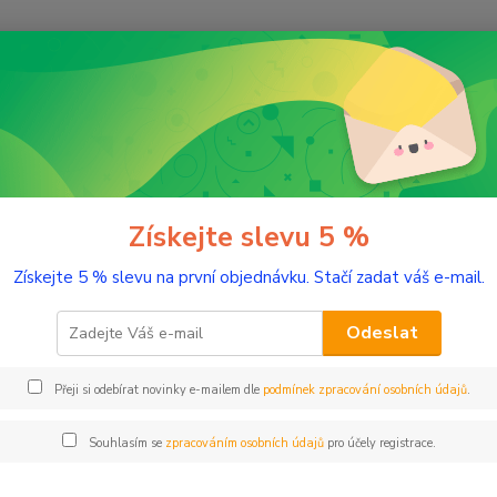
Nevíte
Hledat
+420
(Po-Pá
romaterapie
Testery éterických olejů
ery éterických olejů
Získejte slevu 5 %
Získejte 5 % slevu na první objednávku. Stačí zadat váš e-mail.
Kč
Od
Odeslat
Přeji si odebírat novinky e-mailem dle
podmínek zpracování osobních údajů
.
adem
Novinka
Akce
Doprava ZDARMA
TOP 
Souhlasím se
zpracováním osobních údajů
pro účely registrace.