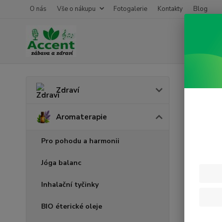
O nás
Vše o nákupu
Fotogalerie
Kontakty
Blog
Úvod
A
Zdraví
Test
Aromaterapie
Pro pohodu a harmonii
Cena:
Jóga balanc
Skl
Inhalační tyčinky
BIO éterické oleje