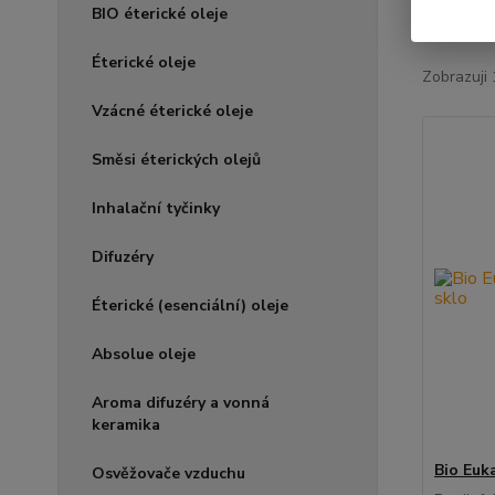
BIO éterické oleje
Nejnově
Éterické oleje
Zobrazuji 
Vzácné éterické oleje
Směsi éterických olejů
Inhalační tyčinky
Difuzéry
Éterické (esenciální) oleje
Absolue oleje
Aroma difuzéry a vonná
keramika
Bio Euka
Osvěžovače vzduchu