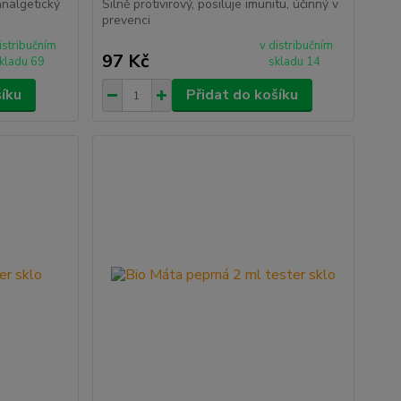
 analgetický
Silně protivirový, posiluje imunitu, účinný v
prevenci
istribučním
v distribučním
97 Kč
kladu 69
skladu 14
šíku
Přidat do košíku