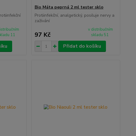
Bio Máta peprná 2 ml tester sklo
otiinfekční
Protiinfekční, analgetický, posiluje nervy a
zažívání
istribučním
v distribučním
97 Kč
kladu 11
skladu 51
šíku
Přidat do košíku