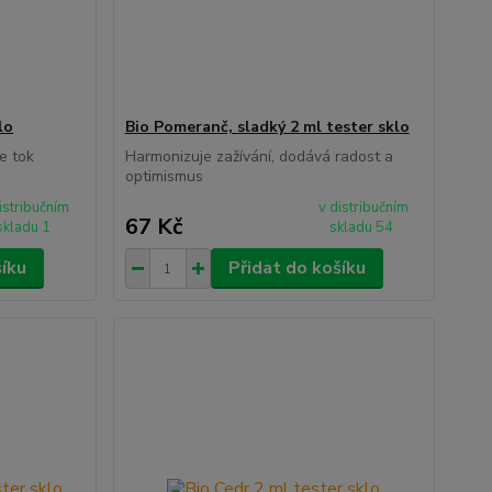
lo
Bio Pomeranč, sladký 2 ml tester sklo
e tok
Harmonizuje zažívání, dodává radost a
optimismus
istribučním
v distribučním
67 Kč
skladu 1
skladu 54
šíku
Přidat do košíku