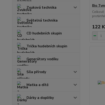
Bio Tymi
Zvuková technika
Celkově p
protiinfe
Světelná technika
122 K
CD hudebních skupin
Trička hudebních skupin
Generátory vodíku
Síla přírody
Matka a dítě
Dárky a doplňky