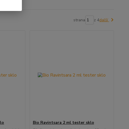
strana
z 4
další
klo
Bio Ravintsara 2 ml tester sklo