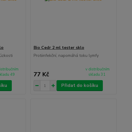
lo
Bio Cedr 2 ml tester sklo
úzkosti
Protiinfekční, napomáhá toku lymfy
istribučním
v distribučním
77 Kč
kladu 49
skladu 31
šíku
Přidat do košíku