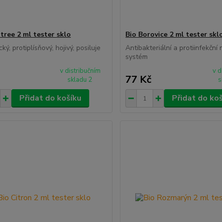
tree 2 ml tester sklo
Bio Borovice 2 ml tester skl
cký, protiplísňový, hojivý, posiluje
Antibakteriální a protiinfekční
systém
v distribučním
v d
77 Kč
skladu 2
s
Přidat do košíku
Přidat do ko