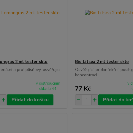
ongras 2 ml tester sklo
Bio Litsea 2 ml tester sklo
eriální a protiplísňový, osvěžující
Osvěžující, protiinfekční, posilu
koncentraci
v distribučním
v d
77 Kč
skladu 44
s
Přidat do košíku
Přidat do ko