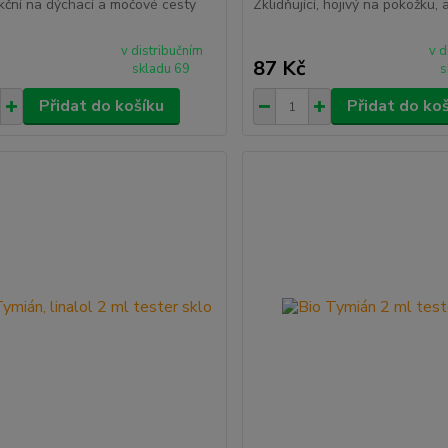
ekční na dýchací a močové cesty
Zklidňující, hojivý na pokožku,
v distribučním
v d
87 Kč
skladu 69
s
Přidat do košíku
Přidat do ko