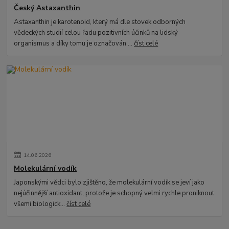
Český Astaxanthin
Astaxanthin je karotenoid, který má dle stovek odborných
vědeckých studií celou řadu pozitivních účinků na lidský
organismus a díky tomu je označován ...
číst celé
14
.
06
.
2026
Molekulární vodík
Japonskými vědci bylo zjištěno, že molekulární vodík se jeví jako
nejúčinnější antioxidant, protože je schopný velmi rychle proniknout
všemi biologick...
číst celé