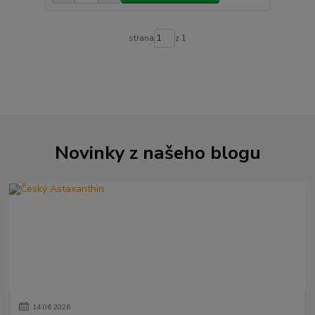
strana
z 1
Novinky z našeho blogu
14
.
06
.
2026