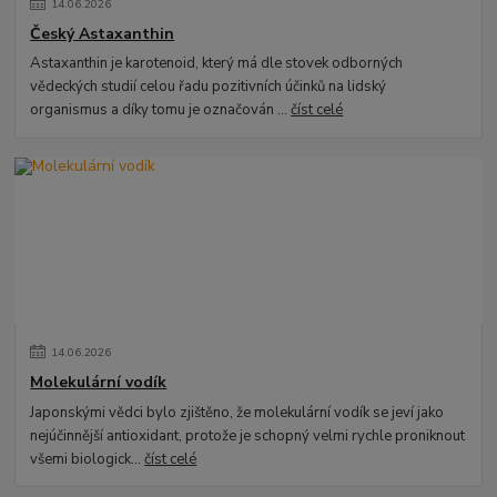
14
.
06
.
2026
Český Astaxanthin
Astaxanthin je karotenoid, který má dle stovek odborných
vědeckých studií celou řadu pozitivních účinků na lidský
organismus a díky tomu je označován ...
číst celé
14
.
06
.
2026
Molekulární vodík
Japonskými vědci bylo zjištěno, že molekulární vodík se jeví jako
nejúčinnější antioxidant, protože je schopný velmi rychle proniknout
všemi biologick...
číst celé