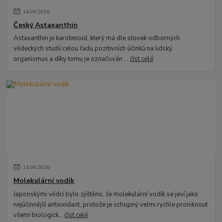
14
.
06
.
2026
Český Astaxanthin
Astaxanthin je karotenoid, který má dle stovek odborných
vědeckých studií celou řadu pozitivních účinků na lidský
organismus a díky tomu je označován ...
číst celé
14
.
06
.
2026
Molekulární vodík
Japonskými vědci bylo zjištěno, že molekulární vodík se jeví jako
nejúčinnější antioxidant, protože je schopný velmi rychle proniknout
všemi biologick...
číst celé