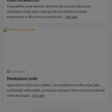
Astaxanthin je karotenoid, který má dle stovek odborných
vědeckých studií celou řadu pozitivních účinků na lidský
organismus a díky tomu je označován ...
číst celé
14
.
06
.
2026
Molekulární vodík
Japonskými vědci bylo zjištěno, že molekulární vodík se jeví jako
nejúčinnější antioxidant, protože je schopný velmi rychle proniknout
všemi biologick...
číst celé