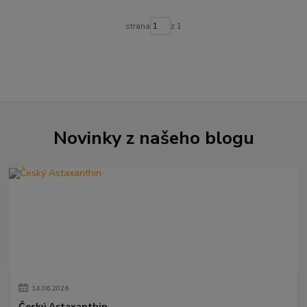
strana
z 1
Novinky z našeho blogu
14
.
06
.
2026
Český Astaxanthin