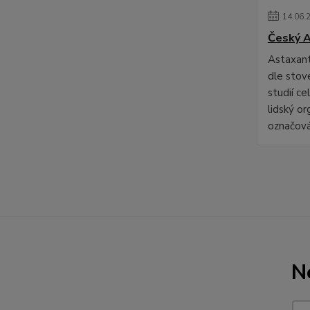
14
.
06
.
Český A
Astaxant
dle stov
studií ce
lidský o
označová
N