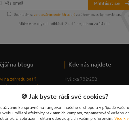
Přihlásit se
Souhlasím se
zpracováním osobních údajů
za účelem rozesílky newsletteru.
Můžete se kdykoli odhlásit. Zasíláme jednou za 14 dní.
ější na blogu
Kde nás najdete
ví na zahradu patří
Kyšická 782/25B
odů, proč relaxovat
Plzeň, 312 00
ím do přírody
🍪 Jak byste rádi své cookies?
rávně pěstovat tulipány
kancelář
ně generovaný článek
používáme ke správnému fungování našeho e-shopu a v případě vašeho
k o webu, měření efektivity reklamních kampaní, zapamatování vašeho o
 stránek, či zobrazení reklam odpovídajících vašim preferencím.
Více k v