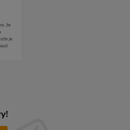
no, že
o
tože je
nout
y!