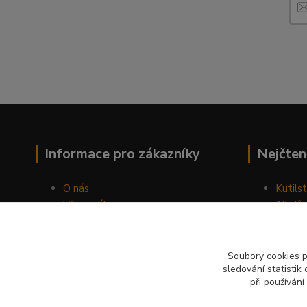
Informace pro zákazníky
Nejčten
O nás
Kutilst
Vše o nákupu
10 dův
Obchodní podmínky
chozen
Fotogalerie
Jak sp
Kontakty
Náhod
Soubory cookies 
sledování statisti
Blog
při používání