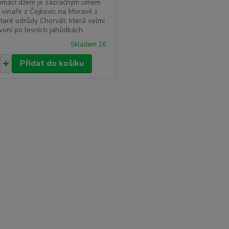
omácí džem je zázračným umem
vinaře z Čejkovic na Moravě z
taré odrůdy Chorvát, která velmi
voní po lesních jahůdkách.
Skladem 16
Přidat do košíku