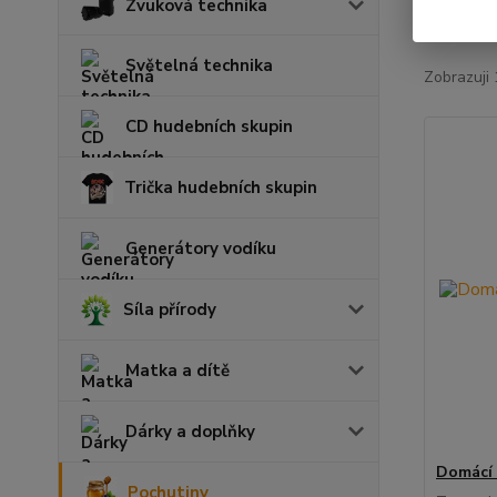
Zvuková technika
Nejnově
Světelná technika
Zobrazuji 
CD hudebních skupin
Trička hudebních skupin
Generátory vodíku
Síla přírody
Matka a dítě
Dárky a doplňky
Domácí
Pochutiny