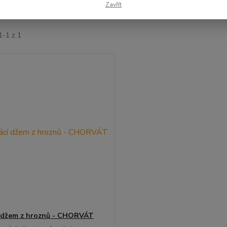
Zavřít
jší
Nejlevnější
Nejdražší
1-1 z 1
 džem z hroznů - CHORVÁT