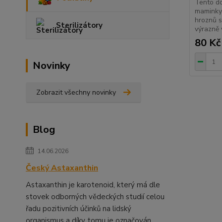
Tento d
maminky 
hroznů s
Sterilizátory
výrazně 
80 Kč
Novinky
Zobrazit všechny novinky
Blog
14.06.2026
Český Astaxanthin
Astaxanthin je karotenoid, který má dle
stovek odborných vědeckých studií celou
řadu pozitivních účinků na lidský
organismus a díky tomu je označován ...