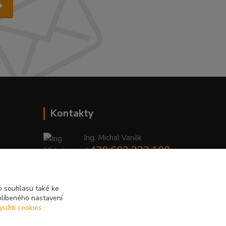
Kontakty
Ing. Michal Vaněk
+420 603 332 100
(Po-Pá, 10-17 hod.)
info@vyhodnynakup.eu
 souhlasu také ke
blíbeného nastavení
yužití cookies