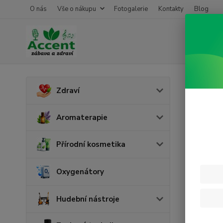
O nás
Vše o nákupu
Fotogalerie
Kontakty
Blog
Úvod
P
Zdraví
Poch
Aromaterapie
Cena:
Přírodní kosmetika
Oxygenátory
Skl
Hudební nástroje