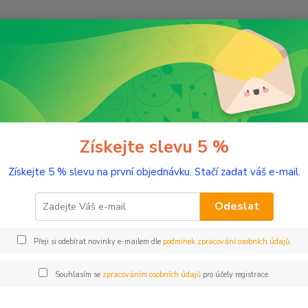
Nevíte
Hledat
+420
(Po-Pá
ochutiny
utiny
Získejte slevu 5 %
Získejte 5 % slevu na první objednávku. Stačí zadat váš e-mail.
Kč
Od
Odeslat
Přeji si odebírat novinky e-mailem dle
podmínek zpracování osobních údajů
.
adem
Novinka
Akce
Doprava ZDARMA
TOP 
Souhlasím se
zpracováním osobních údajů
pro účely registrace.