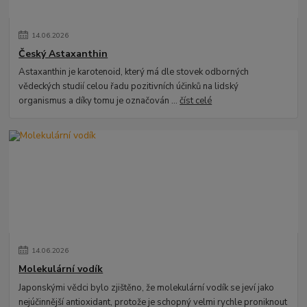
14
.
06
.
2026
Český Astaxanthin
Astaxanthin je karotenoid, který má dle stovek odborných
vědeckých studií celou řadu pozitivních účinků na lidský
organismus a díky tomu je označován ...
číst celé
14
.
06
.
2026
Molekulární vodík
Japonskými vědci bylo zjištěno, že molekulární vodík se jeví jako
nejúčinnější antioxidant, protože je schopný velmi rychle proniknout