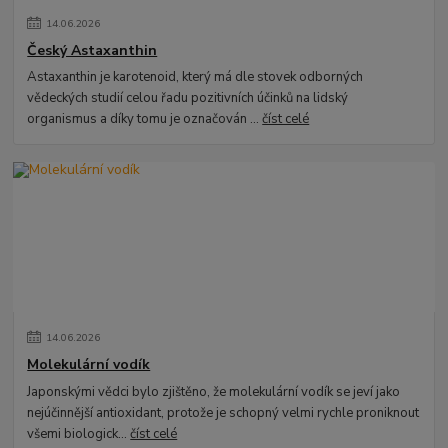
14
.
06
.
2026
Český Astaxanthin
Astaxanthin je karotenoid, který má dle stovek odborných
vědeckých studií celou řadu pozitivních účinků na lidský
organismus a díky tomu je označován ...
číst celé
14
.
06
.
2026
Molekulární vodík
Japonskými vědci bylo zjištěno, že molekulární vodík se jeví jako
nejúčinnější antioxidant, protože je schopný velmi rychle proniknout
všemi biologick...
číst celé