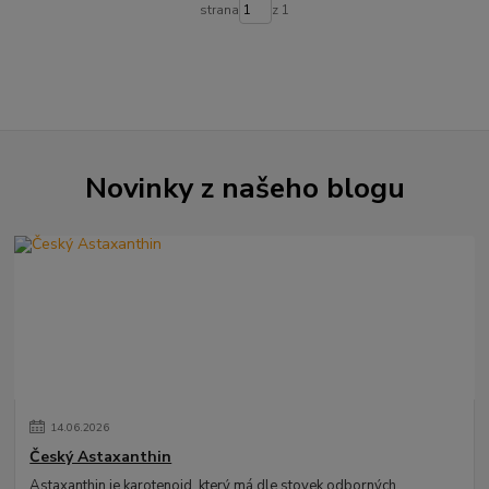
strana
z 1
Novinky z našeho blogu
14
.
06
.
2026
Český Astaxanthin
Astaxanthin je karotenoid, který má dle stovek odborných