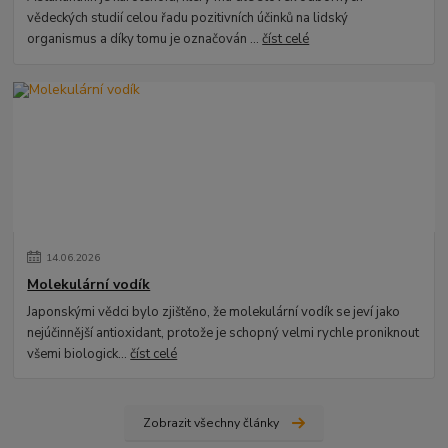
vědeckých studií celou řadu pozitivních účinků na lidský
organismus a díky tomu je označován ...
číst celé
14
.
06
.
2026
Molekulární vodík
Japonskými vědci bylo zjištěno, že molekulární vodík se jeví jako
nejúčinnější antioxidant, protože je schopný velmi rychle proniknout
všemi biologick...
číst celé
Zobrazit všechny články