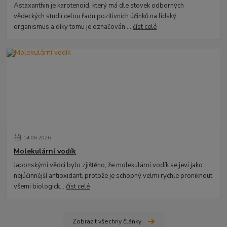
Astaxanthin je karotenoid, který má dle stovek odborných
vědeckých studií celou řadu pozitivních účinků na lidský
organismus a díky tomu je označován ...
číst celé
14
.
06
.
2026
Molekulární vodík
Japonskými vědci bylo zjištěno, že molekulární vodík se jeví jako
nejúčinnější antioxidant, protože je schopný velmi rychle proniknout
všemi biologick...
číst celé
Zobrazit všechny články