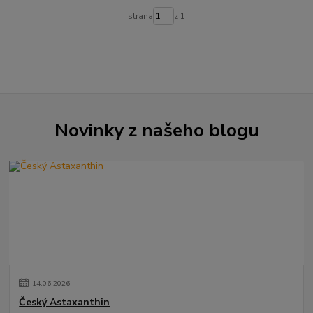
strana
z 1
Novinky z našeho blogu
14
.
06
.
2026
Český Astaxanthin