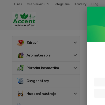
O nás
Vše o nákupu
Fotogalerie
Kontakty
Blog
Úvod
T
Zdraví
Trič
Aromaterapie
Cena:
Přírodní kosmetika
Oxygenátory
Skl
Hudební nástroje