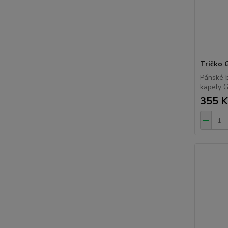
Tričko
Pánské bí
kapely
355 K