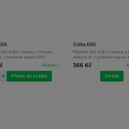
KISS
Tričko KISS
 bílé tričko z bavlny a Modalu
Příjemné bílé tričko z bavlny 
i L s potiskem kapely KISS
velikost XL s potiskem kapely 
č
366 Kč
Skladem 1
N
Přidat do košíku
Detail