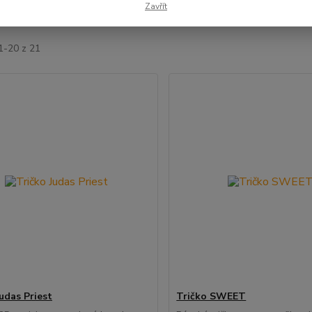
Zavřít
jší
Nejlevnější
Nejdražší
1-20 z 21
udas Priest
Tričko SWEET