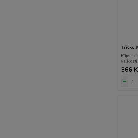
Tričko 
Příjemné
velikost
366 K