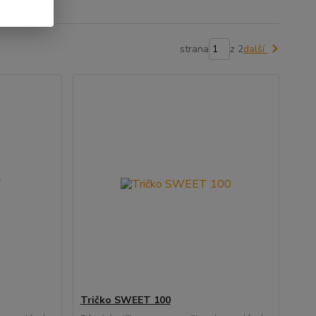
strana
z 2
další
Tričko SWEET 100