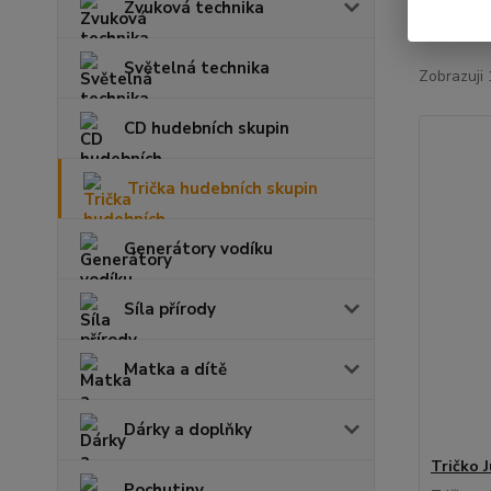
Zvuková technika
Nejnově
Světelná technika
Zobrazuji 
CD hudebních skupin
Trička hudebních skupin
Generátory vodíku
Síla přírody
Matka a dítě
Dárky a doplňky
Tričko J
Pochutiny