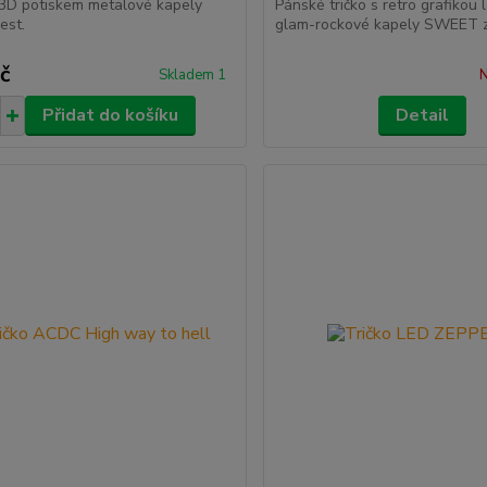
 3D potiskem metalové kapely
Pánské tričko s retro grafikou
est.
glam-rockové kapely SWEET z
č
Skladem 1
N
Přidat do košíku
Detail