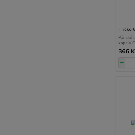
Tričko
Pánské bí
kapely
366 K