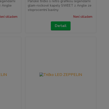
 legendární
Pánské tričko s retro grafikou legendární
 Anglie
glam-rockové kapely SWEET z Anglie ze
stoprocentní bavlny.
ení skladem
Není skladem
Detail