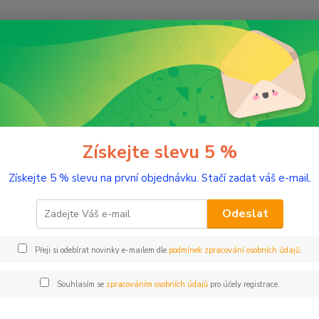
Nevíte
Hledat
+420
(Po-Pá
rička hudebních skupin
ka hudebních skupin
Získejte slevu 5 %
Získejte 5 % slevu na první objednávku. Stačí zadat váš e-mail.
Kč
Od
Odeslat
Přeji si odebírat novinky e-mailem dle
podmínek zpracování osobních údajů
.
adem
Novinka
Akce
Doprava ZDARMA
TOP 
Souhlasím se
zpracováním osobních údajů
pro účely registrace.