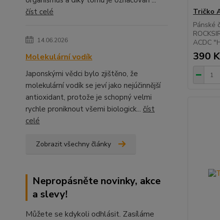
organismus a díky tomu je označován ...
Tričko 
číst celé
Pánské č
ROCKSIR 
14.06.2026
ACDC "
390 K
Molekulární vodík
Japonskými vědci bylo zjištěno, že
molekulární vodík se jeví jako nejúčinnější
antioxidant, protože je schopný velmi
rychle proniknout všemi biologick...
číst
celé
Zobrazit všechny články
Nepropásněte novinky, akce
a slevy!
Můžete se kdykoli odhlásit. Zasíláme