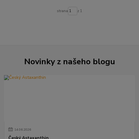
strana
z 1
Novinky z našeho blogu
14
.
06
.
2026
Český Astaxanthin