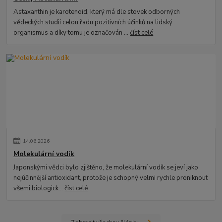
Astaxanthin je karotenoid, který má dle stovek odborných
vědeckých studií celou řadu pozitivních účinků na lidský
organismus a díky tomu je označován ...
číst celé
14
.
06
.
2026
Molekulární vodík
Japonskými vědci bylo zjištěno, že molekulární vodík se jeví jako
nejúčinnější antioxidant, protože je schopný velmi rychle proniknout
všemi biologick...
číst celé