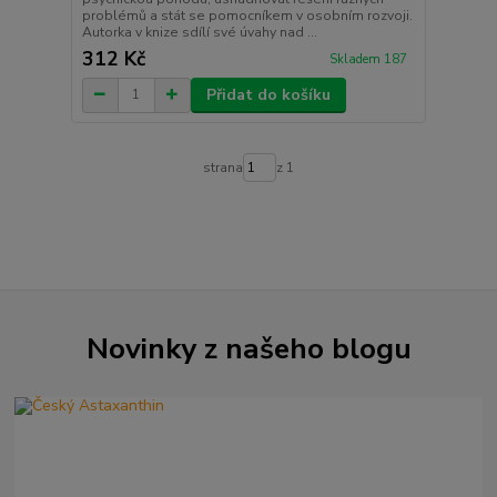
problémů a stát se pomocníkem v osobním rozvoji.
Autorka v knize sdílí své úvahy nad ...
312 Kč
Skladem 187
Přidat do košíku
strana
z 1
Novinky z našeho blogu