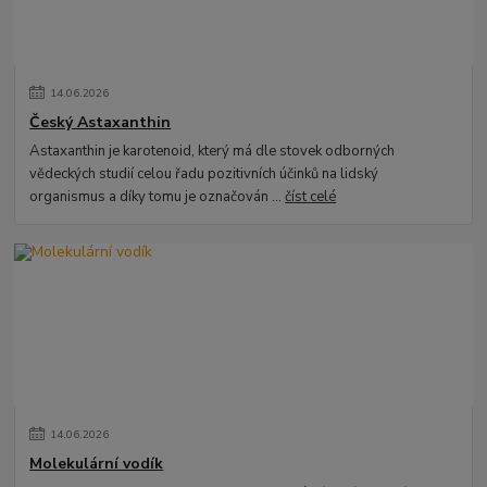
14
.
06
.
2026
Český Astaxanthin
Astaxanthin je karotenoid, který má dle stovek odborných
vědeckých studií celou řadu pozitivních účinků na lidský
organismus a díky tomu je označován ...
číst celé
14
.
06
.
2026
Molekulární vodík