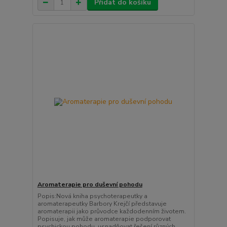
Přidat do košíku
Aromaterapie pro duševní pohodu
Popis:Nová kniha psychoterapeutky a
aromaterapeutky Barbory Krejčí představuje
aromaterapii jako průvodce každodenním životem.
Popisuje, jak může aromaterapie podporovat
psychickou pohodu, usnadňovat řešení různých