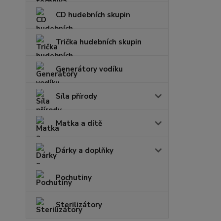
CD hudebních skupin
Trička hudebních skupin
Generátory vodíku
Síla přírody
Matka a dítě
Dárky a doplňky
Pochutiny
Sterilizátory