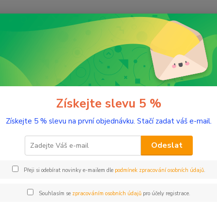
Nevíte
Hledat
+420
(Po-Pá
řírodní kosmetika
Pleť
Péče o oči a oční okolí
o oči a oční okolí
Získejte slevu 5 %
Získejte 5 % slevu na první objednávku. Stačí zadat váš e-mail.
Kč
Od
Odeslat
Přeji si odebírat novinky e-mailem dle
podmínek zpracování osobních údajů
.
adem
Novinka
Akce
Doprava ZDARMA
TOP 
Souhlasím se
zpracováním osobních údajů
pro účely registrace.