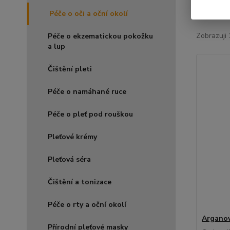
Nejnově
Péče o oči a oční okolí
Zobrazuji 
Péče o ekzematickou pokožku
a lup
Čištění pleti
Péče o namáhané ruce
Péče o pleť pod rouškou
Pleťové krémy
Pleťová séra
Čištění a tonizace
Péče o rty a oční okolí
Arganov
Přírodní pleťové masky