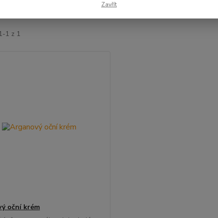
Zavřít
jší
Nejlevnější
Nejdražší
1-1 z 1
ý oční krém