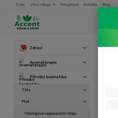
O nás
Vše o nákupu
Fotogalerie
Kontakty
Blog
Úvod
P
Zdraví
Péče 
Aromaterapie
Cena:
Přírodní kosmetika
Tělo
Skl
Pleť
Obličejové regenerační oleje