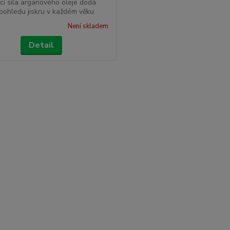
cí síla arganového oleje dodá
ohledu jiskru v každém věku
Není skladem
Detail