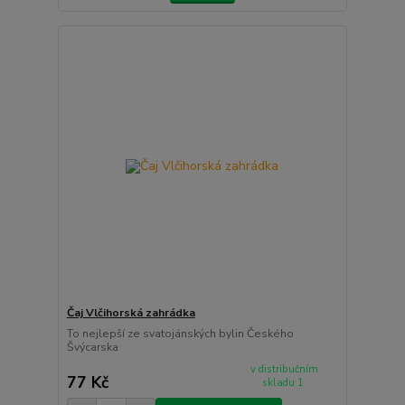
Čaj Vlčihorská zahrádka
To nejlepší ze svatojánských bylin Českého
Švýcarska
v distribučním
77 Kč
skladu 1