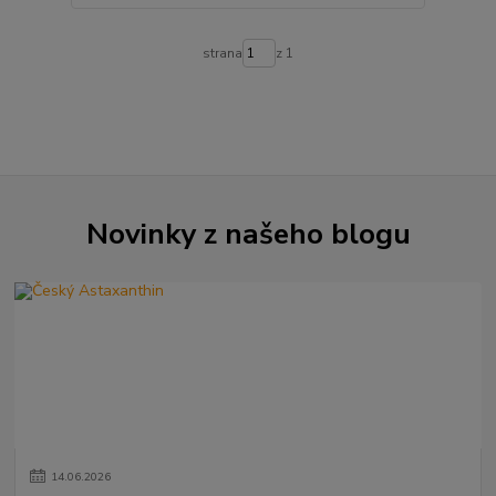
strana
z 1
Novinky z našeho blogu
14
.
06
.
2026