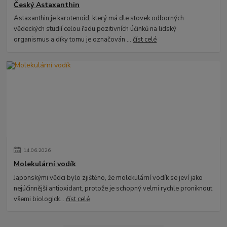
Český Astaxanthin
Astaxanthin je karotenoid, který má dle stovek odborných
vědeckých studií celou řadu pozitivních účinků na lidský
organismus a díky tomu je označován ...
číst celé
14
.
06
.
2026
Molekulární vodík
Japonskými vědci bylo zjištěno, že molekulární vodík se jeví jako
nejúčinnější antioxidant, protože je schopný velmi rychle proniknout
všemi biologick...
číst celé