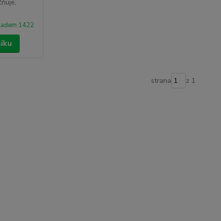
čňuje,
ladem 1422
šíku
strana
z 1