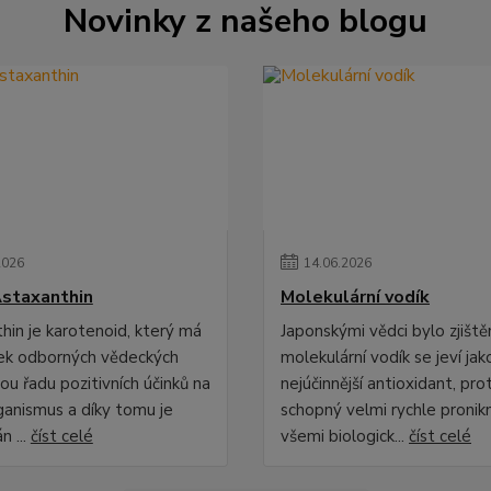
Novinky z našeho blogu
2026
14
.
06
.
2026
staxanthin
Molekulární vodík
hin je karotenoid, který má
Japonskými vědci bylo zjiště
ek odborných vědeckých
molekulární vodík se jeví jak
lou řadu pozitivních účinků na
nejúčinnější antioxidant, pro
rganismus a díky tomu je
schopný velmi rychle pronik
n ...
číst celé
všemi biologick...
číst celé