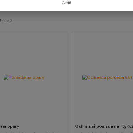
Zavřít
jší
Nejlevnější
Nejdražší
1-2 z 2
 na opary
Ochranná pomáda na rty 4,2