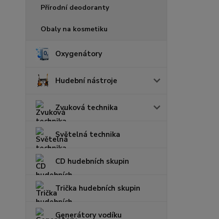
Přírodní deodoranty
Obaly na kosmetiku
Oxygenátory
Hudební nástroje
Zvuková technika
Světelná technika
CD hudebních skupin
Trička hudebních skupin
Generátory vodíku