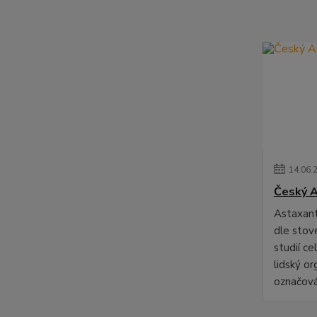
14
.
06
.
Český A
Astaxant
dle stov
studií ce
lidský o
označová