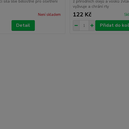
cí síla lilie bělostné pro ošetření
z přírodních olejů a vosků zvlá
vyživuje a chrání rty
122 Kč
Není skladem
Sk
Detail
Přidat do ko