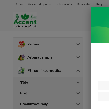
O nás
Vše o nákupu
Fotogalerie
Kontakty
Blog
Úvod
P
Zdraví
Přír
Aromaterapie
Cena:
Přírodní kosmetika
Tělo
Skl
Pleť
Produktové řady