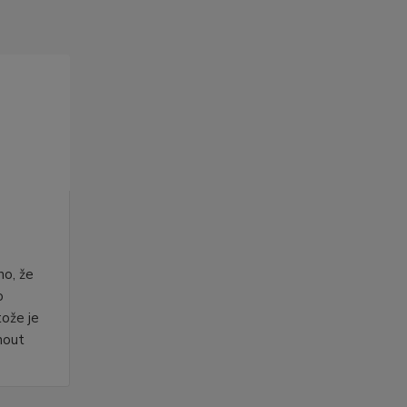
no, že
o
tože je
nout