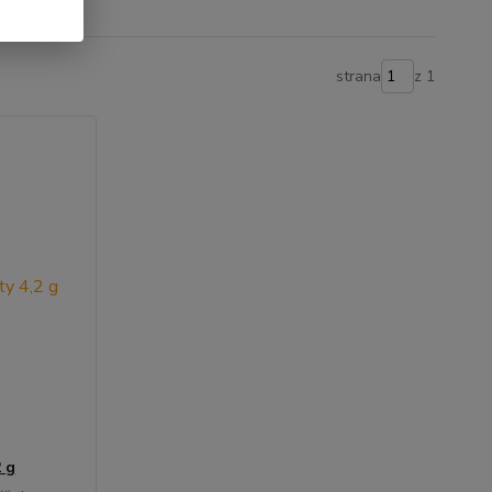
strana
z 1
 g