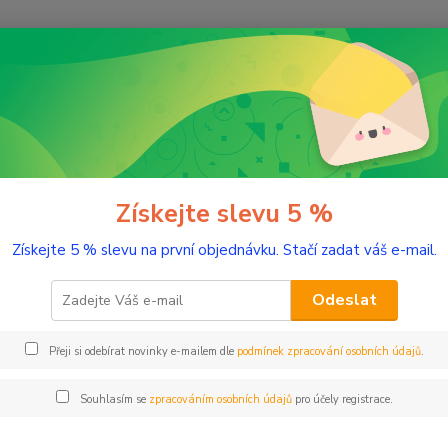
Nevíte
Hledat
+420
(Po-Pá
řírodní kosmetika
Přírodní balzámy na rty
odní balzámy na rty
Získejte slevu 5 %
Získejte 5 % slevu na první objednávku. Stačí zadat váš e-mail.
Kč
Od
Odeslat
Přeji si odebírat novinky e-mailem dle
podmínek zpracování osobních údajů
.
adem
Novinka
Akce
Doprava ZDARMA
TOP 
Souhlasím se
zpracováním osobních údajů
pro účely registrace.