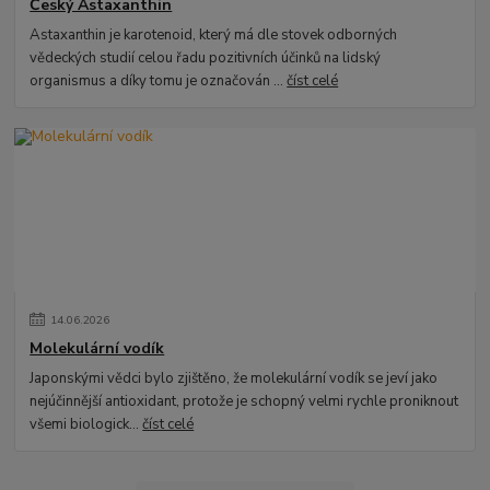
Český Astaxanthin
Astaxanthin je karotenoid, který má dle stovek odborných
vědeckých studií celou řadu pozitivních účinků na lidský
organismus a díky tomu je označován ...
číst celé
14
.
06
.
2026
Molekulární vodík
Japonskými vědci bylo zjištěno, že molekulární vodík se jeví jako
nejúčinnější antioxidant, protože je schopný velmi rychle proniknout
všemi biologick...
číst celé