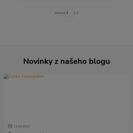
strana
z 1
Novinky z našeho blogu
14
.
06
.
2026