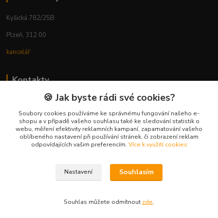
Kyšická 782/25B
Plzeň, 312 00
kancelář
Kontakty
🍪 Jak byste rádi své cookies?
Ing. Michal Vaněk
+420 603 332 100
Soubory cookies používáme ke správnému fungování našeho e-
shopu a v případě vašeho souhlasu také ke sledování statistik o
(Po-Pá, 10-17 hod.)
webu, měření efektivity reklamních kampaní, zapamatování vašeho
oblíbeného nastavení při používání stránek, či zobrazení reklam
info@vyhodnynakup.eu
odpovídajících vašim preferencím.
Více k využití cookies
Souhlasím
Nastavení
Souhlas můžete odmítnout
zde
.
Vytvořeno na
Eshop-rychle.cz