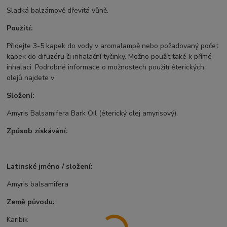
Sladká balzámově dřevitá vůně.
Použití:
Přidejte 3-5 kapek do vody v aromalampě nebo požadovaný počet
kapek do difuzéru či inhalační tyčinky. Možno použít také k přímé
inhalaci. Podrobné informace o možnostech použití éterických
olejů najdete v
Složení:
Amyris Balsamifera Bark Oil (éterický olej amyrisový).
Způsob získávání:
Latinské jméno / složení:
Amyris balsamifera
Země původu:
Karibik