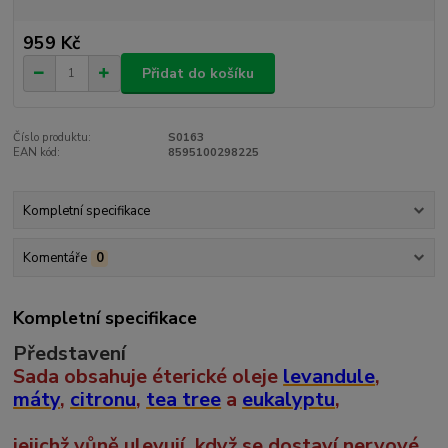
959 Kč
Přidat do košíku
Číslo produktu:
S0163
EAN kód:
8595100298225
Kompletní specifikace
Komentáře
0
Kompletní specifikace
Představení
Sada obsahuje éterické oleje
levandule
,
máty
,
citronu
,
tea tree
a
eukalyptu
,
jejichž vůně ulevují, když se dostaví nervové