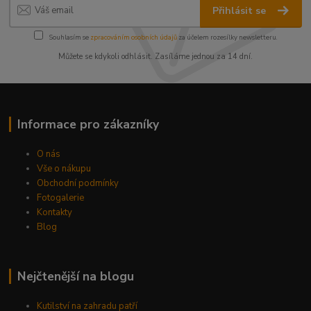
Přihlásit se
Souhlasím se
zpracováním osobních údajů
za účelem rozesílky newsletteru.
Můžete se kdykoli odhlásit. Zasíláme jednou za 14 dní.
Informace pro zákazníky
O nás
Vše o nákupu
Obchodní podmínky
Fotogalerie
Kontakty
Blog
Nejčtenější na blogu
Kutilství na zahradu patří