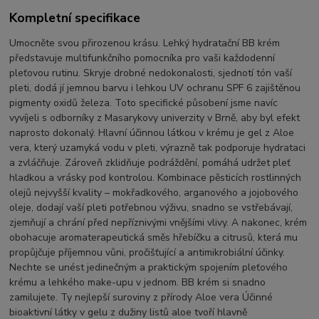
Kompletní specifikace
Umocněte svou přirozenou krásu. Lehký hydratační BB krém
představuje multifunkčního pomocníka pro vaši každodenní
pleťovou rutinu. Skryje drobné nedokonalosti, sjednotí tón vaší
pleti, dodá jí jemnou barvu i lehkou UV ochranu SPF 6 zajištěnou
pigmenty oxidů železa. Toto specifické působení jsme navíc
vyvíjeli s odborníky z Masarykovy univerzity v Brně, aby byl efekt
naprosto dokonalý. Hlavní účinnou látkou v krému je gel z Aloe
vera, který uzamyká vodu v pleti, výrazně tak podporuje hydrataci
a zvláčňuje. Zároveň zklidňuje podráždění, pomáhá udržet pleť
hladkou a vrásky pod kontrolou. Kombinace pěsticích rostlinných
olejů nejvyšší kvality – mokřadkového, arganového a jojobového
oleje, dodají vaší pleti potřebnou výživu, snadno se vstřebávají,
zjemňují a chrání před nepříznivými vnějšími vlivy. A nakonec, krém
obohacuje aromaterapeutická směs hřebíčku a citrusů, která mu
propůjčuje příjemnou vůni, pročišťující a antimikrobiální účinky.
Nechte se unést jedinečným a praktickým spojením pleťového
krému a lehkého make-upu v jednom. BB krém si snadno
zamilujete. Ty nejlepší suroviny z přírody Aloe vera Účinné
bioaktivní látky v gelu z dužiny listů aloe tvoří hlavně