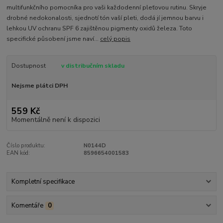
multifunkčního pomocníka pro vaši každodenní pleťovou rutinu. Skryje
drobné nedokonalosti, sjednotí tón vaší pleti, dodá jí jemnou barvu i
lehkou UV ochranu SPF 6 zajištěnou pigmenty oxidů železa. Toto
specifické působení jsme naví...
celý popis
Dostupnost
v distribučním skladu
Nejsme plátci DPH
559 Kč
Momentálně není k dispozici
Číslo produktu:
N0144D
EAN kód:
8596654001583
Kompletní specifikace
Komentáře
0