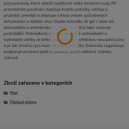
polysacharidy, které dokáží zadržovat velké množství vody. Při
pravidelném používání zlepšuje kvalitu pokožky, udržuje ji
pružnější, jemnější a zlepšuje vzhled vrásek způsobených
dehydratací a dalšími vlivy. Studie potvrdily, že gel z aloe má
antioxidační a antimikrobiální účinky, pomáhá také snižovat
podráždění. Mokřadkový olej Má výjimečné antioxidační a
hydratační účinky. Je lehký a výborně se vstřebává, neucpává póry,
a je tak vhodný i pro mastnější typy pokožky. Dokonale regeneruje,
podporuje pružnost pleti a vyrovná i první viditelné známky
stárnutí.
Zboží zařazeno v kategoriích
Pleť
Pleťové krémy