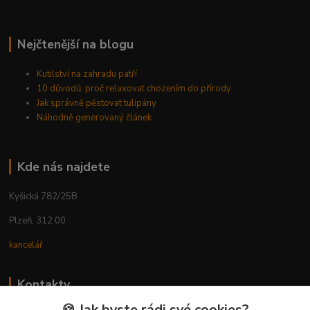
Nejčtenější na blogu
Kutilství na zahradu patří
10 důvodů, proč relaxovat chozením do přírody
Jak správně pěstovat tulipány
Náhodně generovaný článek
Kde nás najdete
Kyšická 782/25B
Plzeň, 312 00
kancelář
Kontakty
🍪 Jak byste rádi své cookies?