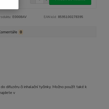
roduktu:
E0008AV
EAN kód:
8595100278395
Komentáře
0
difuzéru či inhalační tyčinky. Možno použít také k
najdete v