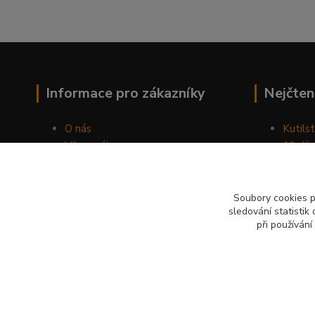
Informace pro zákazníky
Nejčten
O nás
Kutilst
Vše o nákupu
10 dův
Obchodní podmínky
chozen
Fotogalerie
Jak sp
Kontakty
Náhod
Soubory cookies 
sledování statisti
Blog
při používání