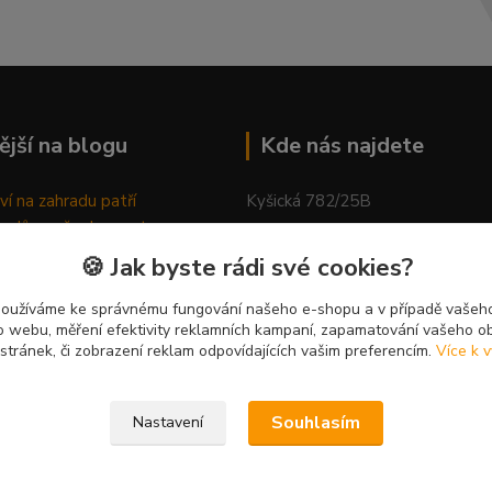
ější na blogu
Kde nás najdete
ví na zahradu patří
Kyšická 782/25B
odů, proč relaxovat
Plzeň, 312 00
ím do přírody
🍪 Jak byste rádi své cookies?
rávně pěstovat tulipány
kancelář
ně generovaný článek
používáme ke správnému fungování našeho e-shopu a v případě vašeho
k o webu, měření efektivity reklamních kampaní, zapamatování vašeho o
 stránek, či zobrazení reklam odpovídajících vašim preferencím.
Více k v
Souhlasím
Nastavení