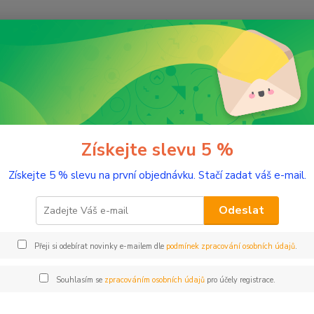
Nevíte
Hledat
+420
(Po-Pá
romaterapie
Testery éterických olejů
Bergamot 2 ml tester sklo
amot 2 ml tester sklo
Získejte slevu 5 %
Získejte 5 % slevu na první objednávku. Stačí zadat váš e-mail.
Ulevuj
Odeslat
Dos
Přeji si odebírat novinky e-mailem dle
podmínek zpracování osobních údajů
.
Nej
Souhlasím se
zpracováním osobních údajů
pro účely registrace.
77