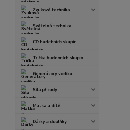
Zvuková technika
Světelná technika
CD hudebních skupin
Trička hudebních skupin
Generátory vodíku
Síla přírody
Matka a dítě
Dárky a doplňky