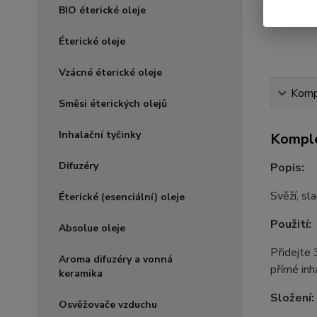
BIO éterické oleje
Éterické oleje
Vzácné éterické oleje
Kompl
Směsi éterických olejů
Inhalační tyčinky
Komple
Difuzéry
Popis:
Svěží, sl
Éterické (esenciální) oleje
Použití:
Absolue oleje
Přidejte 
Aroma difuzéry a vonná
přímé inh
keramika
Složení:
Osvěžovače vzduchu