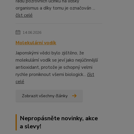
řadu pozitivních účinků na lidský
organismus a díky tomu je označován ...
číst celé
14.06.2026
Molekulární vodík
Japonskými vědci bylo zjištěno, že
molekulární vodík se jeví jako nejúčinnější
antioxidant, protože je schopný velmi
rychle proniknout všemi biologick...
číst
celé
Zobrazit všechny články
Nepropásněte novinky, akce
a slevy!