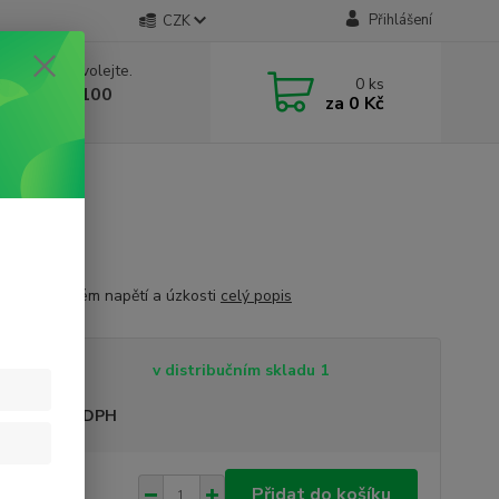
Přihlášení
CZK
 si rady? Zavolejte.
0
ks
 603 332 100
za
0 Kč
, 10-17 hod.)
e při nervovém napětí a úzkosti
celý popis
tupnost
v distribučním skladu 1
sme plátci DPH
 Kč
Přidat do košíku