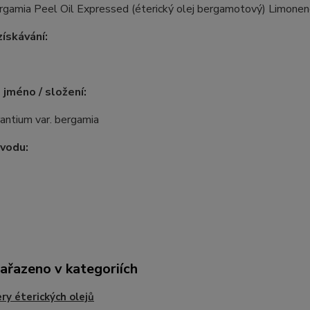
rgamia Peel Oil Expressed (éterický olej bergamotový) Limonene*
ískávání:
 jméno / složení:
rantium var. bergamia
vodu:
zařazeno v kategoriích
ry éterických olejů