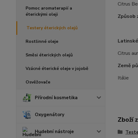
Citrus Be
Pomoc aromaterapií a
éterickými oleji
Způsob z
Testery éterických olejů
Latinské
Rostlinné oleje
Citrus au
Směsi éterických olejů
Země pů
Vzácné éterické oleje v jojobě
Itálie
Osvěžovače
Přírodní kosmetika
Oxygenátory
Zboží 
Hudební nástroje
Teste