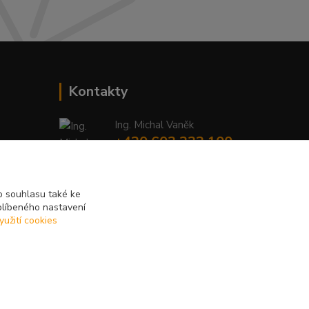
Kontakty
Ing. Michal Vaněk
+420 603 332 100
(Po-Pá, 10-17 hod.)
info@vyhodnynakup.eu
 souhlasu také ke
blíbeného nastavení
yužití cookies