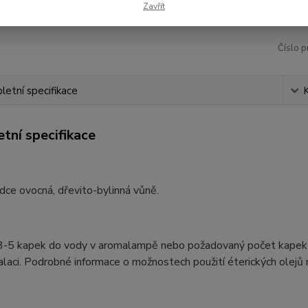
Zavřít
Číslo p
etní specifikace
tní specifikace
adce ovocná, dřevito-bylinná vůně.
3-5 kapek do vody v aromalampě nebo požadovaný počet kapek do 
alaci. Podrobné informace o možnostech použití éterických olejů 