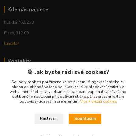
Kde nás najdete
Kyšická 782/25B
Plzeň, 312 00
kancelář
Kontakty
🍪 Jak byste rádi své cookies?
Ing. Michal Vaněk
+420 603 332 100
Soubory cookies používáme ke správnému fungování našeho e-
shopu a v případě vašeho souhlasu také ke sledování statistik o
(Po-Pá, 10-17 hod.)
webu, měření efektivity reklamních kampaní, zapamatování vašeho
oblíbeného nastavení při používání stránek, či zobrazení reklam
info@vyhodnynakup.eu
odpovídajících vašim preferencím.
Více k využití cookies
Souhlasím
Nastavení