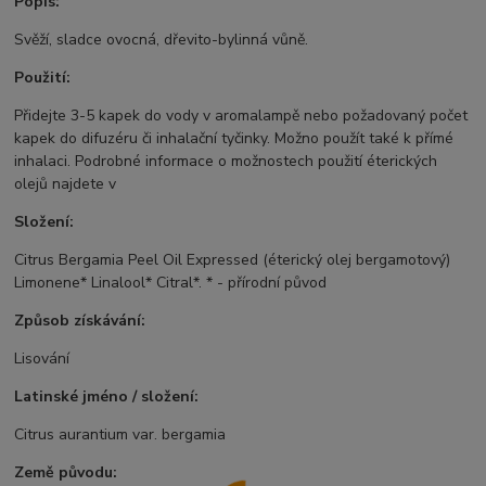
Popis:
Svěží, sladce ovocná, dřevito-bylinná vůně.
Použití:
Přidejte 3-5 kapek do vody v aromalampě nebo požadovaný počet
kapek do difuzéru či inhalační tyčinky. Možno použít také k přímé
inhalaci. Podrobné informace o možnostech použití éterických
olejů najdete v
Složení:
Citrus Bergamia Peel Oil Expressed (éterický olej bergamotový)
Limonene* Linalool* Citral*. * - přírodní původ
Způsob získávání:
Lisování
Latinské jméno / složení:
Citrus aurantium var. bergamia
Země původu: